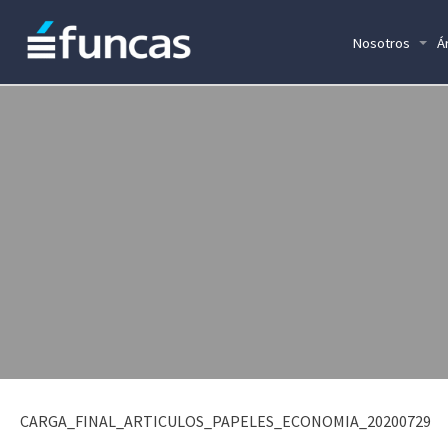
Nosotros
Á
CARGA_FINAL_ARTICULOS_PAPELES_ECONOMIA_20200729