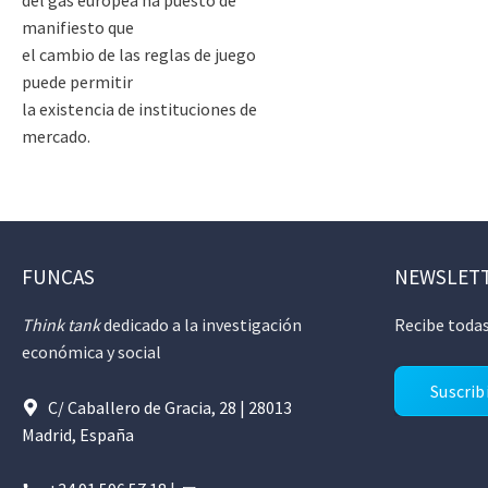
manifiesto que
el cambio de las reglas de juego
puede permitir
la existencia de instituciones de
mercado.
FUNCAS
NEWSLET
Think tank
dedicado a la investigación
Recibe todas
económica y social
Suscrib
C/ Caballero de Gracia, 28 | 28013
Madrid, España