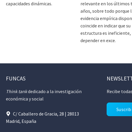
capacidades dinámicas.
relevante en los últimos 
años, sobre todo porque l
evidencia empírica dispon
coincide en indicar que su
estructura es ineficiente, 
depender en exce.
FUNCAS
NEWSLET
Think tank
dedicado a la investigación
Recibe todas
económica y social
Suscrib
C/ Caballero de Gracia, 28 | 28013
Madrid, España