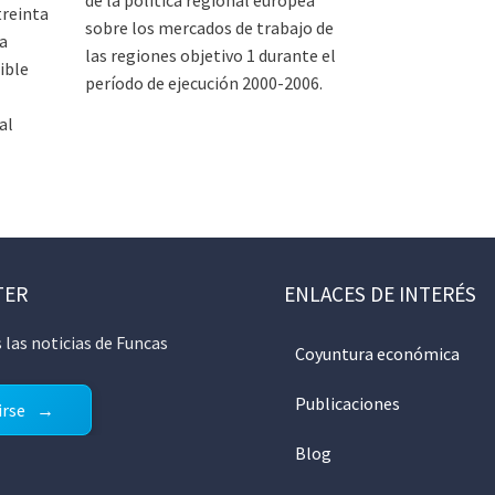
treinta
sobre los mercados de trabajo de
a
las regiones objetivo 1 durante el
ible
período de ejecución 2000-2006.
al
TER
ENLACES DE INTERÉS
 las noticias de Funcas
Coyuntura económica
Publicaciones
irse
Blog