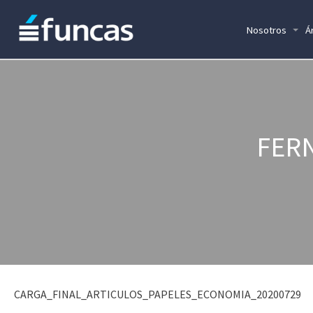
Nosotros
Á
FER
CARGA_FINAL_ARTICULOS_PAPELES_ECONOMIA_20200729