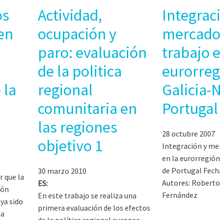
os
Actividad,
Integrac
 en
ocupación y
mercado
paro: evaluación
trabajo e
de la politica
eurorreg
 la
regional
Galicia-
comunitaria en
Portugal
las regiones
28 octubre 2007
objetivo 1
Integración y me
en la eurorregión
de Portugal Fech
30 marzo 2010
r que la
Autores: Roberto
ES:
ión
Fernández
En este trabajo se realiza una
ya sido
primera evaluación de los efectos
ma
de la política regional europea