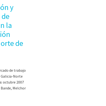
ión y
 de
n la
ión
Norte de
rcado de trabajo
 Galicia-Norte
a: octubre 2007
 Bande, Melchor