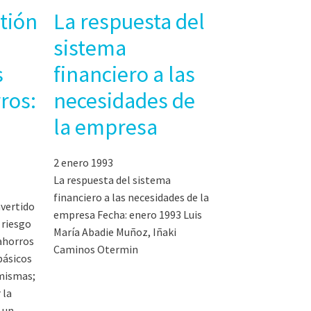
tión
La respuesta del
sistema
s
financiero a las
ros:
necesidades de
la empresa
2 enero 1993
La respuesta del sistema
financiero a las necesidades de la
nvertido
empresa Fecha: enero 1993 Luis
 riesgo
María Abadie Muñoz, Iñaki
 ahorros
Caminos Otermin
básicos
 mismas;
 la
n un