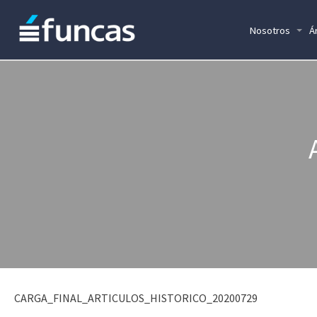
Nosotros
Á
CARGA_FINAL_ARTICULOS_HISTORICO_20200729