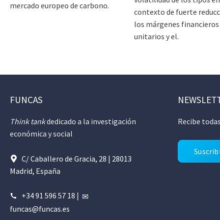
mercado europeo de carbono.
contexto de fuerte reducc
los márgenes financieros
unitarios y el.
FUNCAS
NEWSLET
Think tank
dedicado a la investigación
Recibe todas
económica y social
Suscrib
C/ Caballero de Gracia, 28 | 28013
Madrid, España
+34 91 596 57 18
|
funcas@funcas.es