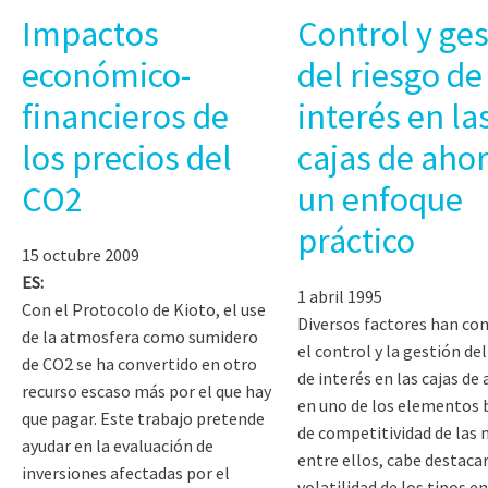
Impactos
Control y ges
económico-
del riesgo de
financieros de
interés en la
los precios del
cajas de ahor
CO2
un enfoque
práctico
15 octubre 2009
ES:
1 abril 1995
Con el Protocolo de Kioto, el use
Diversos factores han co
de la atmosfera como sumidero
el control y la gestión del
de CO2 se ha convertido en otro
de interés en las cajas de
recurso escaso más por el que hay
en uno de los elementos 
que pagar. Este trabajo pretende
de competitividad de las
ayudar en la evaluación de
entre ellos, cabe destacar
inversiones afectadas por el
volatilidad de los tipos e