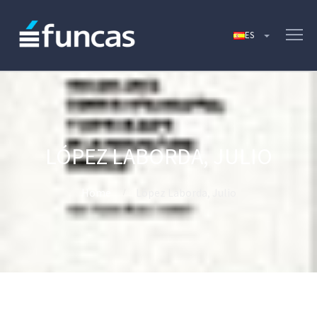
LÓPEZ LABORDA, JULIO
Home
López Laborda, Julio