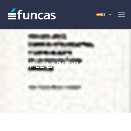
LÓPEZ LABORDA, JULIO
Home
López Laborda, Julio