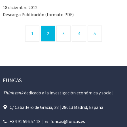
18 diciembre 2012
Descarga Publicación (formato PDF)
1
2
3
4
5
FUNCAS
Think tank
dedicado a la investigación económica y social
C/ Caballero de Gracia, 28 | 28013 Madrid, España
+34 91 596 57 18
|
funcas@funcas.es