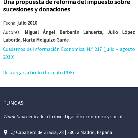
Una propuesta de reforma del impuesto sobre
sucesiones y donaciones
Fecha:
julio 2010
Autores:
Miguel Ángel Barberán Lahuerta, Julio López
Laborda, Marta Melguizo Garde
Cuadernos de Información Económica, N.º 217 (julio – agosto
2010)
Descargar artículo (formato PDF)
FUNCAS
Think tank
dedicado a la investigación económica y social
C/ Caballero de Gracia, 28 | 28013 Madrid, España