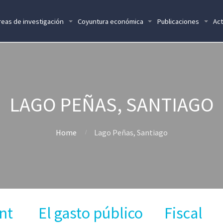
reas de investigación
Coyuntura económica
Publicaciones
Act
LAGO PEÑAS, SANTIAGO
Home
Lago Peñas, Santiago
nt
El gasto público
Fiscal