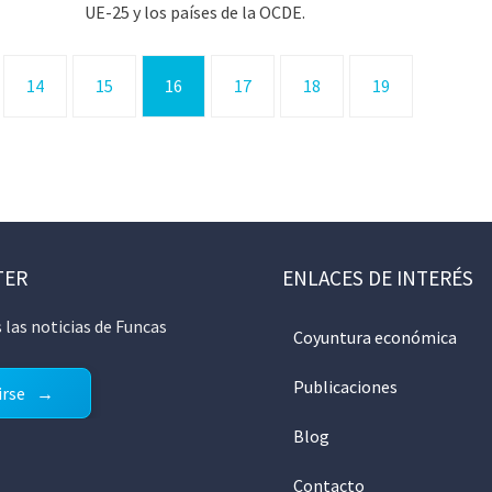
UE-25 y los países de la OCDE.
14
15
16
17
18
19
TER
ENLACES DE INTERÉS
 las noticias de Funcas
Coyuntura económica
Publicaciones
irse
Blog
Contacto