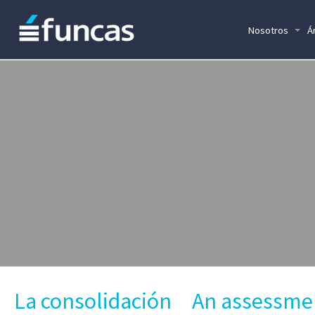
Nosotros
Á
La consolidación
An assessme