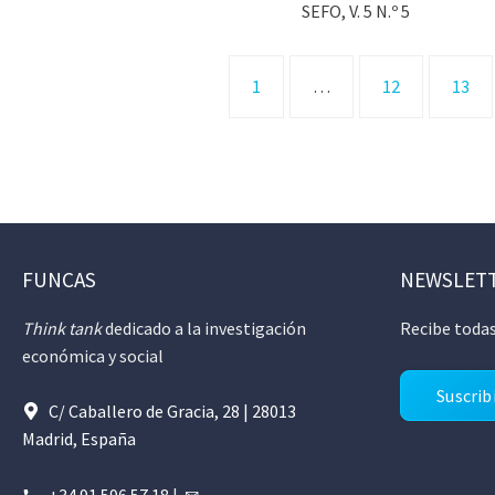
SEFO, V. 5 N.º 5
1
…
12
13
FUNCAS
NEWSLET
Think tank
dedicado a la investigación
Recibe todas
económica y social
Suscrib
C/ Caballero de Gracia, 28 | 28013
Madrid, España
+34 91 596 57 18
|