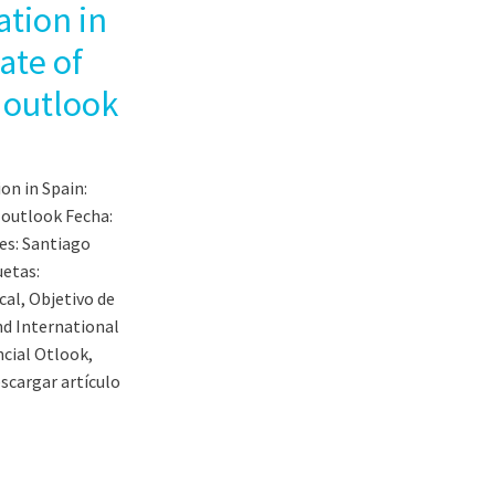
ation in
ate of
 outlook
ion in Spain:
 outlook Fecha:
es: Santiago
etas:
cal, Objetivo de
nd International
cial Otlook,
escargar artículo