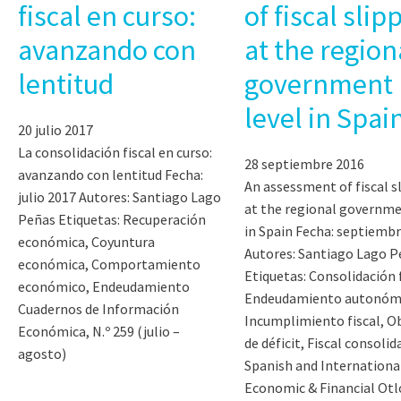
fiscal en curso:
of fiscal slip
avanzando con
at the region
lentitud
government
level in Spai
20 julio 2017
La consolidación fiscal en curso:
28 septiembre 2016
avanzando con lentitud Fecha:
An assessment of fiscal s
julio 2017 Autores: Santiago Lago
at the regional governme
Peñas Etiquetas: Recuperación
in Spain Fecha: septiemb
económica, Coyuntura
Autores: Santiago Lago P
económica, Comportamiento
Etiquetas: Consolidación f
económico, Endeudamiento
Endeudamiento autonóm
Cuadernos de Información
Incumplimiento fiscal, O
Económica, N.º 259 (julio –
de déficit, Fiscal consolid
agosto)
Spanish and Internationa
Economic & Financial Otl