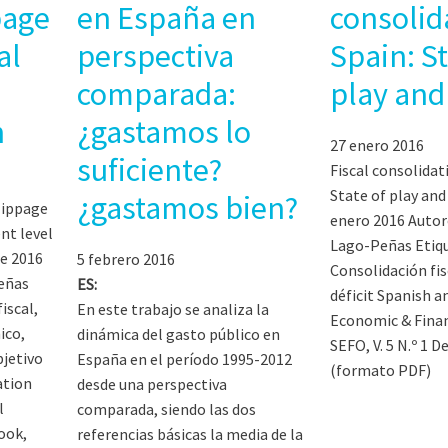
page
en España en
consolid
al
perspectiva
Spain: St
comparada:
play and
n
¿gastamos lo
27 enero 2016
suficiente?
Fiscal consolidat
State of play and
¿gastamos bien?
lippage
enero 2016 Autor
nt level
Lago-Peñas Etiqu
re 2016
5 febrero 2016
Consolidación fis
eñas
ES:
déficit Spanish a
iscal,
En este trabajo se analiza la
Economic & Finan
ico,
dinámica del gasto público en
SEFO, V. 5 N.º 1 D
bjetivo
España en el período 1995-2012
(formato PDF)
ation
desde una perspectiva
l
comparada, siendo las dos
ook,
referencias básicas la media de la