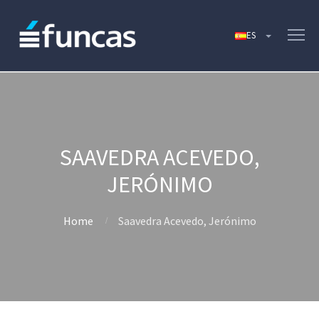
SAAVEDRA ACEVEDO,
JERÓNIMO
Home
Saavedra Acevedo, Jerónimo