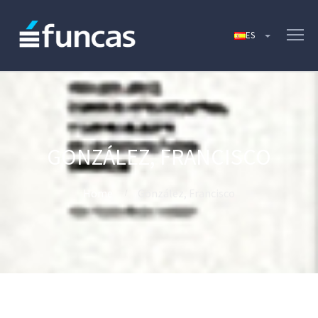
GONZÁLEZ, FRANCISCO
Home
González, Francisco