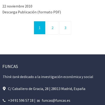
22 noviembre 2010
Descarga Publicación (formato PDF)
1
2
3
FUNCAS
Think tank
dedicado a la investigación económica y social
C/ Caballero de Gracia, 28 | 28013 Madrid, España
+34 91 596 57 18
|
funcas@funcas.es