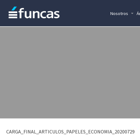
Nosotros
Á
CARGA_FINAL_ARTICULOS_PAPELES_ECONOMIA_20200729