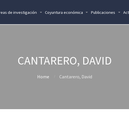
reas de investigación
Coyuntura económica
Publicaciones
Act
CANTARERO, DAVID
Home
Cantarero, David