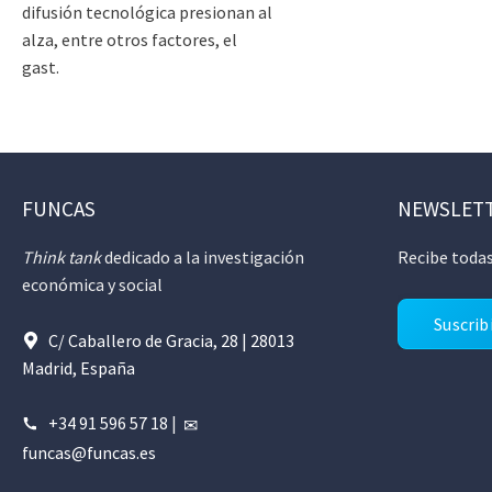
difusión tecnológica presionan al
alza, entre otros factores, el
gast.
FUNCAS
NEWSLET
Think tank
dedicado a la investigación
Recibe todas
económica y social
Suscrib
C/ Caballero de Gracia, 28 | 28013
Madrid, España
+34 91 596 57 18
|
funcas@funcas.es