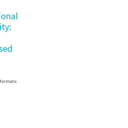
ional
ty:
sed
(formato