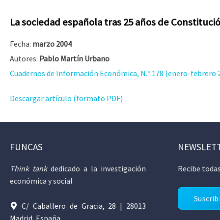
La sociedad española tras 25 años de Constitució
Fecha:
marzo 2004
Autores:
Pablo Martín Urbano
Cuadernos de Información Económica, N.º 178 (enero-febrero 
Descargar artículo (formato PDF)
FUNCAS
NEWSLET
Think tank
dedicado a la investigación
Recibe todas
económica y social
Suscrib
C/ Caballero de Gracia, 28 | 28013
Madrid, España