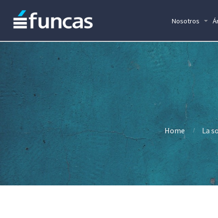
Nosotros
Á
Home
La s