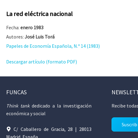
La red eléctrica nacional
Fecha:
enero 1983
Autores:
José Luis Torá
Papeles de Economía Española, N.º 14 (1983)
Descargar artículo (formato PDF)
FUNCAS
NEWSLET
Think tank
dedicado a la investigación
Recibe todas
económica y social
Suscrib
C/ Caballero de Gracia, 28 | 28013
Madrid, España