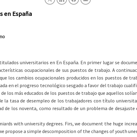
ios en España
eno
es titulados universitarios en En España. En primer lugar se doc
racterísticas ocupacionales de sus puestos de trabajo. A continua
que los cambios ocupacionales producidos en los puestos de trab
sada en el progreso tecnológico sesgado a favor del trabajo cuali
e los más educados de los puestos de trabajo que aquellos solían 
 la tasa de desempleo de los trabajadores con título universita
tad de los noventa, como resultado de un problema de desajuste 
niards with university degrees. Firs, we document the huge inc
 we propose a simple descomposition of the changes of youth un