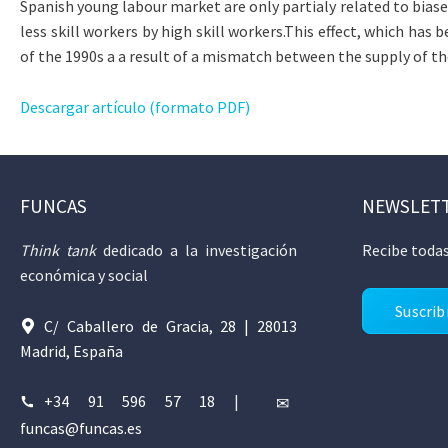
Spanish young labour market are only partialy related to bias
less skill workers by high skill workers.This effect, which ha
of the 1990s a a result of a mismatch between the supply of th
Descargar artículo (formato PDF)
FUNCAS
NEWSLET
Think tank
dedicado a la investigación
Recibe todas
económica y social
Suscrib
C/ Caballero de Gracia, 28 | 28013
Madrid, España
+34 91 596 57 18
|
funcas@funcas.es