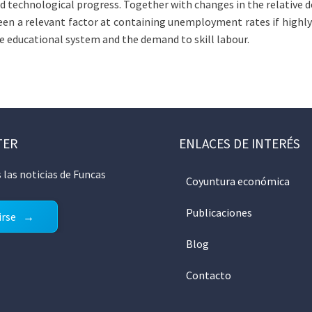
ed technological progress. Together with changes in the relative
s been a relevant factor at containing unemployment rates if high
e educational system and the demand to skill labour.
TER
ENLACES DE INTERÉS
 las noticias de Funcas
Coyuntura económica
Publicaciones
irse
Blog
Contacto