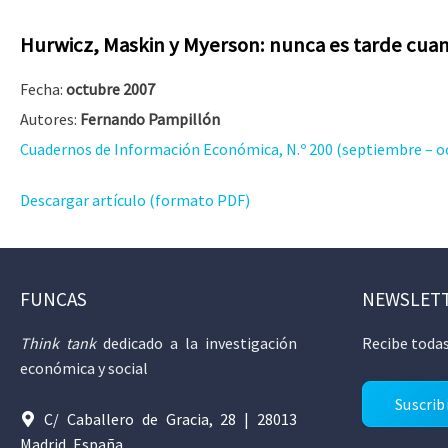
Hurwicz, Maskin y Myerson: nunca es tarde cuan
Fecha:
octubre 2007
Autores:
Fernando Pampillón
Cuadernos de Información Económica, N.º 200 (septiembre – o
Descargar artículo (formato PDF)
FUNCAS
NEWSLET
Think tank
dedicado a la investigación
Recibe todas
económica y social
Suscrib
C/ Caballero de Gracia, 28 | 28013
Madrid, España