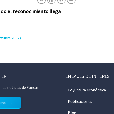
do el reconocimiento llega
ctubre 2007)
TER
ENLACES DE INTERÉS
 las noticias de Funcas
Coyuntura económica
Publicaciones
irse
Blog