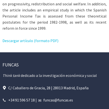
on progressivity, redistribution and social welfare. In addition,
the article includes an empirical study in which the Spanish
Personal Income Tax is assessed from these theoretical
postulates for the period 1982-1998, as well as its recent
reform in force since 1999.
Descargar artículo (formato PDF)
FUNCAS
Think tank
dedicado a la investigación económica y social
C/ Caballero de Gracia, 28 | 28013 Madrid, España
+34 91 596 57 18
|
funcas@funcas.es