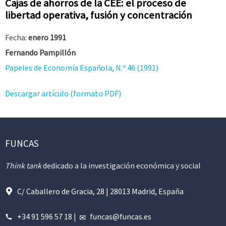
Cajas de ahorros de la CEE: el proceso de
libertad operativa, fusión y concentración
Fecha:
enero 1991
Fernando Pampillón
Papeles de Economía Española, N.º 46 (1991)
Descargar artículo (formato PDF)
FUNCAS
Think tank
dedicado a la investigación económica y social
C/ Caballero de Gracia, 28 | 28013 Madrid, España
+34 91 596 57 18
|
funcas@funcas.es