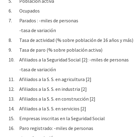
5.
Población activa
6.
Ocupados
7.
Parados : -miles de personas
-tasa de variación
8.
Tasa de actividad (% sobre población de 16 años y más)
9.
Tasa de paro (% sobre población activa)
10.
Afiliados a la Seguridad Social [2]: -miles de personas
-tasa de variación
11.
Afiliados a la S. S. en agricultura [2]
12.
Afiliados a la S. S. en industria [2]
13.
Afiliados a la S. S. en construcción [2]
14.
Afiliados a la S. S. en servicios [2]
15.
Empresas inscritas en la Seguridad Social
16.
Paro registrado: -miles de personas