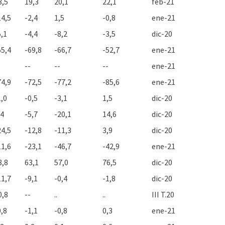
3,5
19,3
20,1
22,1
feb-21
14,5
-2,4
1,5
-0,8
ene-21
5,1
-4,4
-8,2
-3,5
dic-20
55,4
-69,8
-66,7
-52,7
ene-21
--
--
--
ene-21
74,9
-72,5
-77,2
-85,6
ene-21
1,0
-0,5
-3,1
1,5
dic-20
,4
-5,7
-20,1
14,6
dic-20
24,5
-12,8
-11,3
3,9
dic-20
11,6
-23,1
-46,7
-42,9
ene-21
8,8
63,1
57,0
76,5
dic-20
11,7
-9,1
-0,4
-1,8
dic-20
0,8
--
..
..
III T.20
0,8
-1,1
-0,8
0,3
ene-21