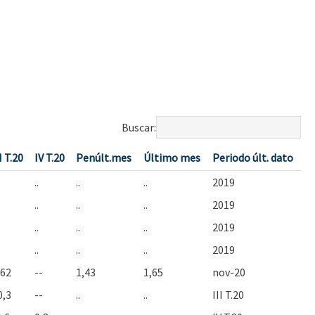
Buscar:
I T.20
IV T.20
Penúlt.mes
Último mes
Periodo últ. dato
..
..
..
2019
..
..
..
2019
..
..
..
2019
..
..
..
2019
,62
--
1,43
1,65
nov-20
0,3
--
..
..
III T.20