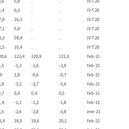
0,6
0,8
..
..
IV T.20
3,4
0,3
..
..
IV T.20
7,8
16,3
..
..
IV T.20
7,1
5,8
..
..
IV T.20
8,3
59,4
..
..
IV T.20
1,5
10,4
..
..
IV T.20
20,6
122,4
120,9
121,0
feb-21
1,5
-1,3
-1,6
-2,0
feb-21
,0
1,8
-0,6
-0,7
feb-21
2,8
-3,2
-3,7
-3,6
feb-21
0,7
0,0
0,4
0,5
feb-21
1,4
-1,1
-1,2
-1,8
feb-21
2,5
-2,6
-2,8
-3,8
ene-21
8,4
18,9
19,6
20,1
feb-21