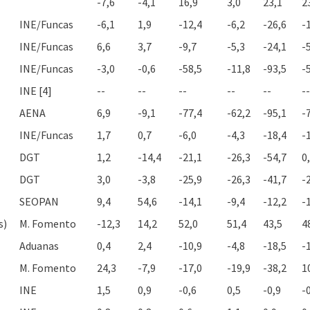
-7,6
-4,1
16,9
3,0
23,1
2
INE/Funcas
-6,1
1,9
-12,4
-6,2
-26,6
-
INE/Funcas
6,6
3,7
-9,7
-5,3
-24,1
-
INE/Funcas
-3,0
-0,6
-58,5
-11,8
-93,5
-
INE [4]
--
--
--
--
--
--
AENA
6,9
-9,1
-77,4
-62,2
-95,1
-
INE/Funcas
1,7
0,7
-6,0
-4,3
-18,4
-
DGT
1,2
-14,4
-21,1
-26,3
-54,7
0
DGT
3,0
-3,8
-25,9
-26,3
-41,7
-
SEOPAN
9,4
54,6
-14,1
-9,4
-12,2
-
s)
M. Fomento
-12,3
14,2
52,0
51,4
43,5
4
Aduanas
0,4
2,4
-10,9
-4,8
-18,5
-
M. Fomento
24,3
-7,9
-17,0
-19,9
-38,2
1
INE
1,5
0,9
-0,6
0,5
-0,9
-