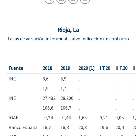
Rioja, La
Tasas de variación interanual, salvo indicación en contrario
Fuente
2018
2019
2020 [1]
I T.20
II T.20
II
INE
8,6
8,9
..
..
..
..
1,9
1,4
..
..
..
..
INE
27.482
28.200
..
..
..
..
106,6
106,7
..
..
..
..
IGAE
-0,24
-0,44
1,65
0,21
0,05
1
Banco España
18,7
18,3
20,3
19,6
20,4
2