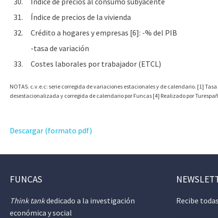
30.
Índice de precios al consumo subyacente
31.
Índice de precios de la vivienda
32.
Crédito a hogares y empresas [6]: -% del PIB
-tasa de variación
33.
Costes laborales por trabajador (ETCL)
NOTAS. c.v.e.c: serie corregida de variaciones estacionales y de calendario. [1] Tasa
desestacionalizada y corregida de calendario por Funcas [4] Realizado por Turespaña 
Descargar (formato pdf)
FUNCAS
NEWSLET
Think tank
dedicado a la investigación
Recibe todas
económica y social