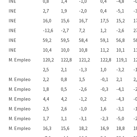
INE
0,8
1,4
-1,0
0,4
-4,8
-
INE
2,7
1,9
-2,0
0,4
-5,1
-
INE
16,0
15,6
16,7
17,5
15,2
1
INE
-12,6
-2,7
7,2
1,2
-2,6
2
INE
59,2
59,5
58,4
59,1
56,8
5
INE
10,4
10,0
10,8
11,2
10,1
1
M. Empleo
120,2
122,8
121,2
122,8
119,1
1
2,5
2,1
-1,3
1,0
-3,2
-
M. Empleo
2,2
0,8
1,5
-0,1
2,1
2
M. Empleo
1,8
0,5
-2,6
-0,3
-4,1
-
M. Empleo
4,4
4,2
-1,2
0,2
-4,3
-
M. Empleo
2,5
2,6
-1,0
1,6
-3,1
-
M. Empleo
1,7
1,1
-3,1
-2,3
-5,0
-
M. Empleo
16,3
15,6
18,2
16,9
18,8
1