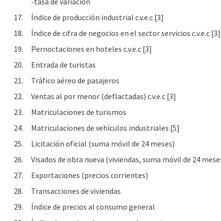
-tasa de variación
17.
Índice de producción industrial c.v.e.c [3]
18.
Índice de cifra de negocios en el sector servicios c.v.e.c [3]
19.
Pernoctaciones en hoteles c.v.e.c [3]
20.
Entrada de turistas
21.
Tráfico aéreo de pasajeros
22.
Ventas al por menor (deflactadas) c.v.e.c [3]
23.
Matriculaciones de turismos
24.
Matriculaciones de vehículos industriales [5]
25.
Licitación oficial (suma móvil de 24 meses)
26.
Visados de obra nueva (viviendas, suma móvil de 24 mese
27.
Exportaciones (precios corrientes)
28.
Transacciones de viviendas
29.
Índice de precios al consumo general