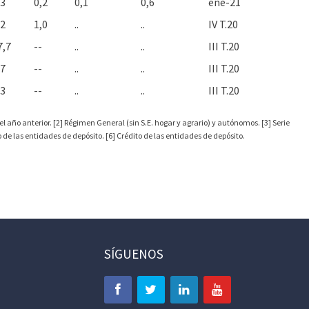
,3
0,2
0,1
0,6
ene-21
,2
1,0
..
..
IV T.20
7,7
--
..
..
III T.20
,7
--
..
..
III T.20
,3
--
..
..
III T.20
l año anterior. [2] Régimen General (sin S.E. hogar y agrario) y autónomos. [3] Serie
de las entidades de depósito. [6] Crédito de las entidades de depósito.
SÍGUENOS