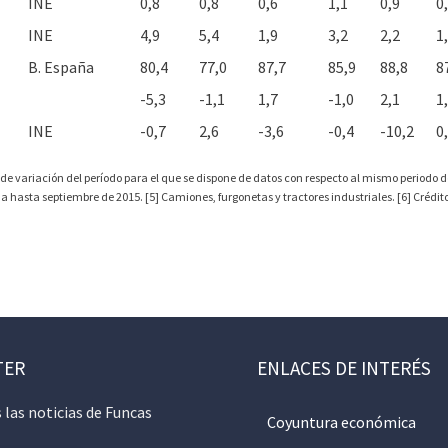
INE
0,8
0,8
0,6
1,1
0,9
0
INE
4,9
5,4
1,9
3,2
2,2
1
B. España
80,4
77,0
87,7
85,9
88,8
8
-5,3
-1,1
1,7
-1,0
2,1
1
INE
-0,7
2,6
-3,6
-0,4
-10,2
0
 de variación del período para el que se dispone de datos con respecto al mismo periodo de
hasta septiembre de 2015. [5] Camiones, furgonetas y tractores industriales. [6] Crédito 
TER
ENLACES DE INTERÉS
 las noticias de Funcas
Coyuntura económica