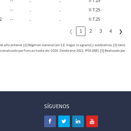
--
..
..
II T.25
--
..
..
II T.25
2
--
..
..
II T.25
1
2
3
4
❮
❯
l año anterior. [2] Régimen General (sin S.E. hogar ni agrario) y autónomos. [3] Serie
cionalizado por Funcas hasta dic-2020. Desde ene-2021, IPSS (INE) [5] Realizado por
SÍGUENOS