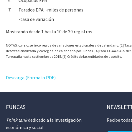
6.
Ocupados EPA
7.
Parados EPA: -miles de personas
-tasa de variación
Mostrando desde 1 hasta 10 de 39 registros
NOTAS. c.v.e.c: serie corregida de variaciones estacionales y de calendario. [1] Tasa
desestacionalizada y corregida de calendario por Funcas. [4] Para CC.AA.: IASS def
Turespaña hasta septiembre de 2015. [6] Crédito de las entidades de depósito.
Descarga (Formato PDF)
FUNCAS
NEWSLET
Think tank
dedicado a la investigación
Recibe todas
económica y social