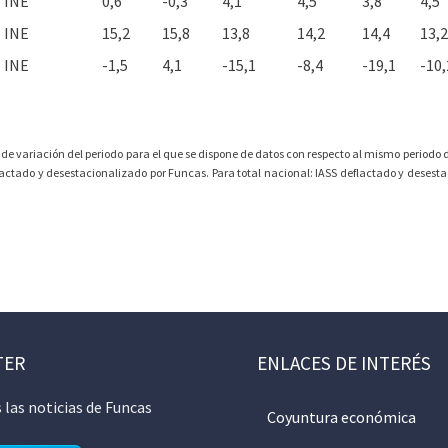
INE
0,6
-0,3
4,1
4,5
3,8
4,5
INE
15,2
15,8
13,8
14,2
14,4
13,2
INE
-1,5
4,1
-15,1
-8,4
-19,1
-10,
 de variación del periodo para el que se dispone de datos con respecto al mismo periodo de
lactado y desestacionalizado por Funcas. Para total nacional: IASS deflactado y desesta
TER
ENLACES DE INTERÉS
 las noticias de Funcas
Coyuntura económica