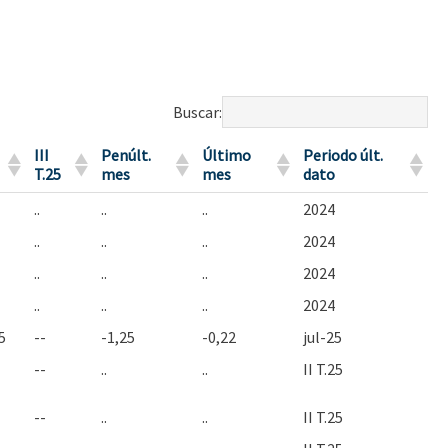
Buscar:
III
Penúlt.
Último
Periodo últ.
T.25
mes
mes
dato
..
..
..
2024
..
..
..
2024
..
..
..
2024
..
..
..
2024
5
--
-1,25
-0,22
jul-25
--
..
..
II T.25
--
..
..
II T.25