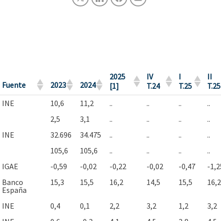
2025
IV
I
II
Fuente
2023
2024
[1]
T.24
T.25
T.25
INE
10,6
11,2
..
..
..
..
2,5
3,1
..
..
..
..
INE
32.696
34.475
..
..
..
..
105,6
105,6
..
..
..
..
IGAE
-0,59
-0,02
-0,22
-0,02
-0,47
-1,2
Banco
15,3
15,5
16,2
14,5
15,5
16,2
España
INE
0,4
0,1
2,2
3,2
1,2
3,2