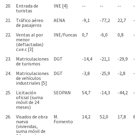
20.
Entrada de
INE [4]
--
--
--
-
turistas
21.
Tráfico aéreo
AENA
-9,1
-77,2
22,7
de pasajeros
22.
Ventas al por
INE/Funcas
0,7
-6,0
0,8
menor
(deflactadas)
c.v.e.c [3]
23.
Matriculaciones
DGT
-14,4
-21,1
-29,9
de turismos
24.
Matriculaciones
DGT
-3,8
-25,9
-2,8
de vehículos
industriales [5]
25.
Licitación
SEOPAN
54,7
-14,3
-44,2
oficial (suma
móvil de 24
meses)
26.
Visados de obra
M.
14,2
52,0
17,8
nueva
Fomento
(viviendas,
suma móvil de