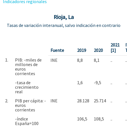
Indicadores regionales
Rioja, La
Tasas de variación interanual, salvo indicación en contrario
2021
Fuente
2019
2020
[1]
1.
PIB: -miles de
INE
8,8
8,1
..
..
millones de
euros
corrientes
-tasa de
1,6
-9,5
..
..
crecimiento
real
2.
PIB per cápita: -
INE
28.128
25.714
..
..
euros
corrientes
-índice
106,5
108,5
..
..
España=100