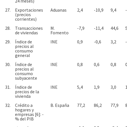
24 meses)
27.
Exportaciones
Aduanas
2,4
-10,9
9,4
(precios
corrientes)
28.
Transacciones
M.
-7,9
-11,4
44,6
de viviendas
Fomento
29.
Índice de
INE
0,9
-0,6
3,2
precios al
consumo
general
30.
Índice de
INE
0,8
0,6
0,8
precios al
consumo
subyacente
31.
Índice de
INE
5,4
1,9
3,0
precios de la
vivienda
32.
Crédito a
B. España
77,2
86,2
77,9
hogares y
empresas [6]: -
% del PIB