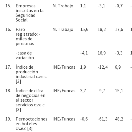
15.
Empresas
M. Trabajo
1,1
-3,1
-0,7
inscritas en la
Seguridad
Social
16.
Paro
M. Trabajo
15,6
18,2
17,6
registrado: -
miles de
personas
-tasa de
-4,1
16,9
-3,3
variación
17.
Índice de
INE/Funcas
1,9
-12,4
6,9
producción
industrial c.v.e.c
[3]
18.
Índice de cifra
INE/Funcas
3,7
-9,7
15,1
de negocios en
el sector
servicios c.v.e.c
[3]
19.
Pernoctaciones
INE/Funcas
-0,6
-61,3
48,2
en hoteles
c.v.e.c [3]