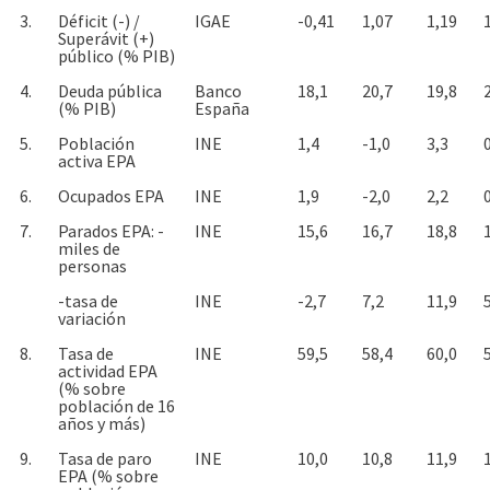
3.
Déficit (-) /
IGAE
-0,41
1,07
1,19
Superávit (+)
público (% PIB)
4.
Deuda pública
Banco
18,1
20,7
19,8
(% PIB)
España
5.
Población
INE
1,4
-1,0
3,3
activa EPA
6.
Ocupados EPA
INE
1,9
-2,0
2,2
7.
Parados EPA: -
INE
15,6
16,7
18,8
miles de
personas
-tasa de
INE
-2,7
7,2
11,9
variación
8.
Tasa de
INE
59,5
58,4
60,0
actividad EPA
(% sobre
población de 16
años y más)
9.
Tasa de paro
INE
10,0
10,8
11,9
EPA (% sobre