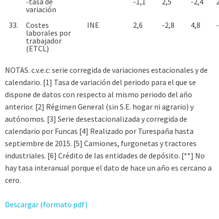
-tasa de
-1,1
2,5
-2,4
variación
33.
Costes
INE
2,6
-2,8
4,8
laborales por
trabajador
(ETCL)
NOTAS. c.v.e.c: serie corregida de variaciones estacionales y de
calendario. [1] Tasa de variación del periodo para el que se
dispone de datos con respecto al mismo periodo del año
anterior. [2] Régimen General (sin S.E. hogar ni agrario) y
autónomos. [3] Serie desestacionalizada y corregida de
calendario por Funcas [4] Realizado por Turespaña hasta
septiembre de 2015. [5] Camiones, furgonetas y tractores
industriales. [6] Crédito de las entidades de depósito. [**] No
hay tasa interanual porque el dato de hace un año es cercano a
cero.
Descargar (formato pdf)