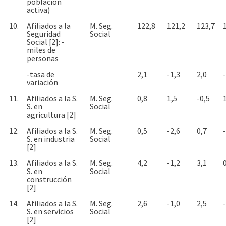
población
activa)
10.
Afiliados a la
M. Seg.
122,8
121,2
123,7
Seguridad
Social
Social [2]: -
miles de
personas
-tasa de
2,1
-1,3
2,0
variación
11.
Afiliados a la S.
M. Seg.
0,8
1,5
-0,5
S. en
Social
agricultura [2]
12.
Afiliados a la S.
M. Seg.
0,5
-2,6
0,7
S. en industria
Social
[2]
13.
Afiliados a la S.
M. Seg.
4,2
-1,2
3,1
S. en
Social
construcción
[2]
14.
Afiliados a la S.
M. Seg.
2,6
-1,0
2,5
S. en servicios
Social
[2]