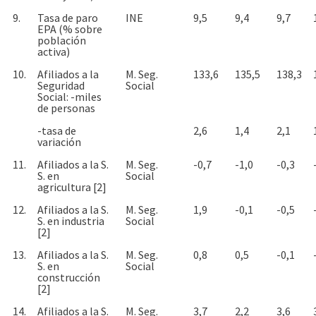
9.
Tasa de paro
INE
9,5
9,4
9,7
EPA (% sobre
población
activa)
10.
Afiliados a la
M. Seg.
133,6
135,5
138,3
Seguridad
Social
Social: -miles
de personas
-tasa de
2,6
1,4
2,1
variación
11.
Afiliados a la S.
M. Seg.
-0,7
-1,0
-0,3
S. en
Social
agricultura [2]
12.
Afiliados a la S.
M. Seg.
1,9
-0,1
-0,5
S. en industria
Social
[2]
13.
Afiliados a la S.
M. Seg.
0,8
0,5
-0,1
S. en
Social
construcción
[2]
14.
Afiliados a la S.
M. Seg.
3,7
2,2
3,6