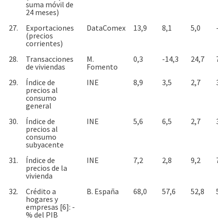
suma móvil de
24 meses)
27.
Exportaciones
DataComex
13,9
8,1
5,0
(precios
corrientes)
28.
Transacciones
M.
0,3
-14,3
24,7
de viviendas
Fomento
29.
Índice de
INE
8,9
3,5
2,7
precios al
consumo
general
30.
Índice de
INE
5,6
6,5
2,7
precios al
consumo
subyacente
31.
Índice de
INE
7,2
2,8
9,2
precios de la
vivienda
32.
Crédito a
B. España
68,0
57,6
52,8
hogares y
empresas [6]: -
% del PIB