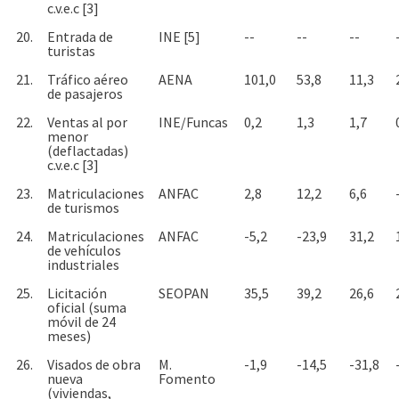
c.v.e.c [3]
20.
Entrada de
INE [5]
--
--
--
turistas
21.
Tráfico aéreo
AENA
101,0
53,8
11,3
de pasajeros
22.
Ventas al por
INE/Funcas
0,2
1,3
1,7
menor
(deflactadas)
c.v.e.c [3]
23.
Matriculaciones
ANFAC
2,8
12,2
6,6
de turismos
24.
Matriculaciones
ANFAC
-5,2
-23,9
31,2
de vehículos
industriales
25.
Licitación
SEOPAN
35,5
39,2
26,6
oficial (suma
móvil de 24
meses)
26.
Visados de obra
M.
-1,9
-14,5
-31,8
nueva
Fomento
(viviendas,