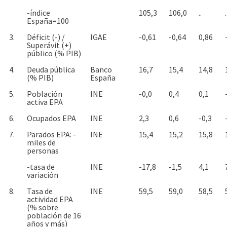
-índice
105,3
106,0
..
.
España=100
3.
Déficit (-) /
IGAE
-0,61
-0,64
0,86
Superávit (+)
público (% PIB)
4.
Deuda pública
Banco
16,7
15,4
14,8
(% PIB)
España
5.
Población
INE
-0,0
0,4
0,1
activa EPA
6.
Ocupados EPA
INE
2,3
0,6
-0,3
7.
Parados EPA: -
INE
15,4
15,2
15,8
miles de
personas
-tasa de
INE
-17,8
-1,5
4,1
variación
8.
Tasa de
INE
59,5
59,0
58,5
actividad EPA
(% sobre
población de 16
años y más)