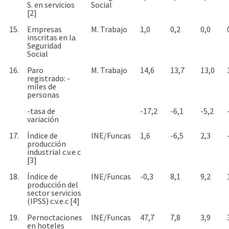
S. en servicios
Social
[2]
15.
Empresas
M. Trabajo
1,0
0,2
0,0
inscritas en la
Seguridad
Social
16.
Paro
M. Trabajo
14,6
13,7
13,0
registrado: -
miles de
personas
-tasa de
-17,2
-6,1
-5,2
variación
17.
Índice de
INE/Funcas
1,6
-6,5
2,3
producción
industrial c.v.e.c
[3]
18.
Índice de
INE/Funcas
-0,3
8,1
9,2
producción del
sector servicios
(IPSS) c.v.e.c [4]
19.
Pernoctaciones
INE/Funcas
47,7
7,8
3,9
en hoteles