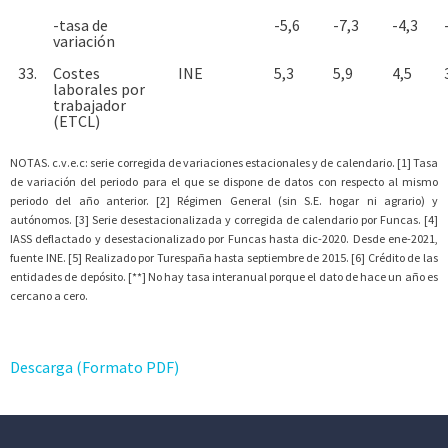
-tasa de
-5,6
-7,3
-4,3
variación
33.
Costes
INE
5,3
5,9
4,5
laborales por
trabajador
(ETCL)
NOTAS. c.v.e.c: serie corregida de variaciones estacionales y de calendario. [1] Tasa
de variación del periodo para el que se dispone de datos con respecto al mismo
periodo del año anterior. [2] Régimen General (sin S.E. hogar ni agrario) y
autónomos. [3] Serie desestacionalizada y corregida de calendario por Funcas. [4]
IASS deflactado y desestacionalizado por Funcas hasta dic-2020. Desde ene-2021,
fuente INE. [5] Realizado por Turespaña hasta septiembre de 2015. [6] Crédito de las
entidades de depósito. [**] No hay tasa interanual porque el dato de hace un año es
cercano a cero.
Descarga (Formato PDF)