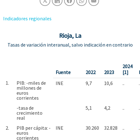
Indicadores regionales
Rioja, La
Tasas de variación interanual, salvo indicación en contrario
2024
Fuente
2022
2023
[1]
1.
PIB: -miles de
INE
9,7
10,6
..
.
millones de
euros
corrientes
-tasa de
5,1
4,2
..
.
crecimiento
real
2.
PIB per cápita: -
INE
30.260
32.828
..
.
euros
corrientes