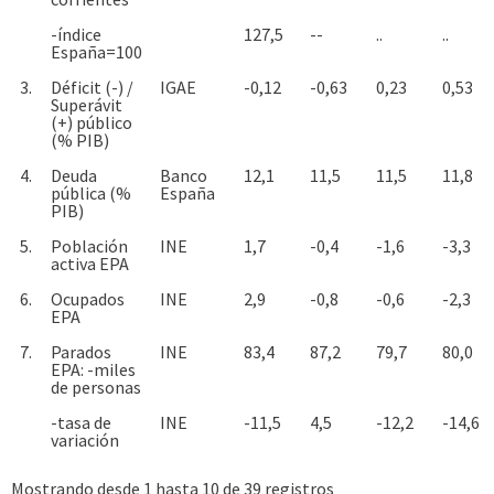
-índice
127,5
--
..
..
España=100
3.
Déficit (-) /
IGAE
-0,12
-0,63
0,23
0,53
Superávit
(+) público
(% PIB)
4.
Deuda
Banco
12,1
11,5
11,5
11,8
pública (%
España
PIB)
5.
Población
INE
1,7
-0,4
-1,6
-3,3
activa EPA
6.
Ocupados
INE
2,9
-0,8
-0,6
-2,3
EPA
7.
Parados
INE
83,4
87,2
79,7
80,0
EPA: -miles
de personas
-tasa de
INE
-11,5
4,5
-12,2
-14,6
variación
Mostrando desde 1 hasta 10 de 39 registros