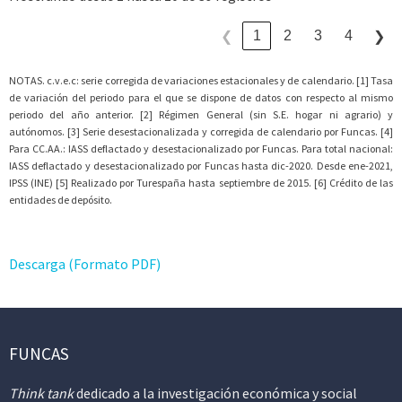
1
2
3
4
❮
❯
NOTAS. c.v.e.c: serie corregida de variaciones estacionales y de calendario. [1] Tasa
de variación del periodo para el que se dispone de datos con respecto al mismo
periodo del año anterior. [2] Régimen General (sin S.E. hogar ni agrario) y
autónomos. [3] Serie desestacionalizada y corregida de calendario por Funcas. [4]
Para CC.AA.: IASS deflactado y desestacionalizado por Funcas. Para total nacional:
IASS deflactado y desestacionalizado por Funcas hasta dic-2020. Desde ene-2021,
IPSS (INE) [5] Realizado por Turespaña hasta septiembre de 2015. [6] Crédito de las
entidades de depósito.
Descarga (Formato PDF)
FUNCAS
Think tank
dedicado a la investigación económica y social