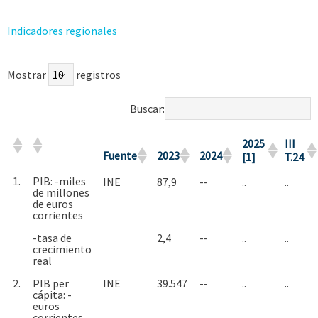
Indicadores regionales
Mostrar
registros
Buscar:
2025
III
Fuente
2023
2024
[1]
T.24
1.
PIB: -miles
INE
87,9
--
..
..
de millones
de euros
corrientes
-tasa de
2,4
--
..
..
crecimiento
real
2.
PIB per
INE
39.547
--
..
..
cápita: -
euros
corrientes