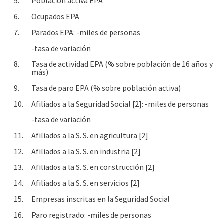
5.
Población activa EPA
6.
Ocupados EPA
7.
Parados EPA: -miles de personas
-tasa de variación
8.
Tasa de actividad EPA (% sobre población de 16 años y
más)
9.
Tasa de paro EPA (% sobre población activa)
10.
Afiliados a la Seguridad Social [2]: -miles de personas
-tasa de variación
11.
Afiliados a la S. S. en agricultura [2]
12.
Afiliados a la S. S. en industria [2]
13.
Afiliados a la S. S. en construcción [2]
14.
Afiliados a la S. S. en servicios [2]
15.
Empresas inscritas en la Seguridad Social
16.
Paro registrado: -miles de personas