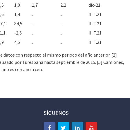
,5
1,0
1,7
2,2
dic-21
,6
1,4
..
..
III T.21
7,1
84,5
..
..
III T.21
1,1
-2,6
..
..
III T.21
,9
4,5
..
..
III T.21
e de datos con respecto al mismo periodo del año anterior. [2]
Realizado por Turespaña hasta septiembre de 2015. [5] Camiones,
n año es cercano a cero.
SÍGUENOS