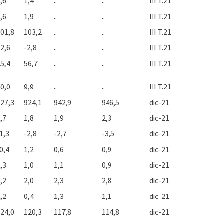
,6
1,4
..
..
III T.21
,6
1,9
..
..
III T.21
101,8
103,2
..
..
III T.21
2,6
-2,8
..
..
III T.21
5,4
56,7
..
..
III T.21
0,0
9,9
..
..
III T.21
927,3
924,1
942,9
946,5
dic-21
,7
1,8
1,9
2,3
dic-21
1,3
-2,8
-2,7
-3,5
dic-21
0,4
1,2
0,6
0,9
dic-21
,3
1,0
1,1
0,9
dic-21
,2
2,0
2,3
2,8
dic-21
,2
0,4
1,3
1,1
dic-21
124,0
120,3
117,8
114,8
dic-21