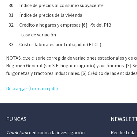
30.
Índice de precios al consumo subyacente
31.
Índice de precios de la vivienda
32.
Crédito a hogares y empresas [6]: -% del PIB
-tasa de variación
33.
Costes laborales por trabajador (ETCL)
NOTAS. c.v.e.c: serie corregida de variaciones estacionales y de
Régimen General (sin S.E. hogar ni agrario) y autónomos. [3] S
furgonetas y tractores industriales. [6] Crédito de las entidade
Descargar (formato pdf)
FUNCAS
NEWSLET
Think tank
dedicado a la investigación
Recibe todas