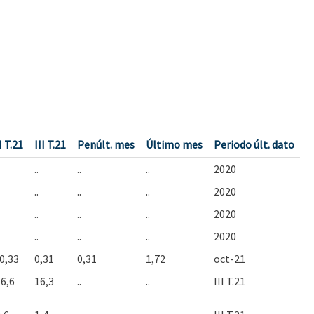
I T.21
III T.21
Penúlt. mes
Último mes
Periodo últ. dato
..
..
..
2020
..
..
..
2020
..
..
..
2020
..
..
..
2020
0,33
0,31
0,31
1,72
oct-21
6,6
16,3
..
..
III T.21