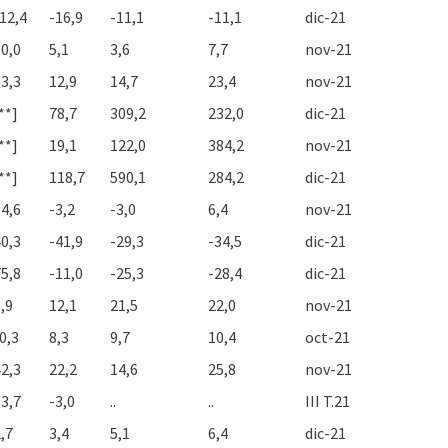
12,4
-16,9
-11,1
-11,1
dic-21
0,0
5,1
3,6
7,7
nov-21
3,3
12,9
14,7
23,4
nov-21
**]
78,7
309,2
232,0
dic-21
**]
19,1
122,0
384,2
nov-21
**]
118,7
590,1
284,2
dic-21
4,6
-3,2
-3,0
6,4
nov-21
0,3
-41,9
-29,3
-34,5
dic-21
5,8
-11,0
-25,3
-28,4
dic-21
,9
12,1
21,5
22,0
nov-21
0,3
8,3
9,7
10,4
oct-21
2,3
22,2
14,6
25,8
nov-21
3,7
-3,0
..
..
III T.21
,7
3,4
5,1
6,4
dic-21