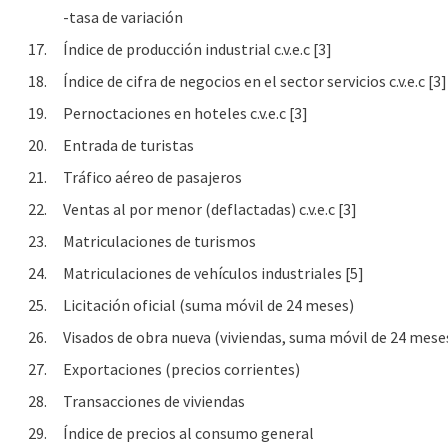
-tasa de variación
17.
Índice de producción industrial c.v.e.c [3]
18.
Índice de cifra de negocios en el sector servicios c.v.e.c [3]
19.
Pernoctaciones en hoteles c.v.e.c [3]
20.
Entrada de turistas
21.
Tráfico aéreo de pasajeros
22.
Ventas al por menor (deflactadas) c.v.e.c [3]
23.
Matriculaciones de turismos
24.
Matriculaciones de vehículos industriales [5]
25.
Licitación oficial (suma móvil de 24 meses)
26.
Visados de obra nueva (viviendas, suma móvil de 24 mese
27.
Exportaciones (precios corrientes)
28.
Transacciones de viviendas
29.
Índice de precios al consumo general