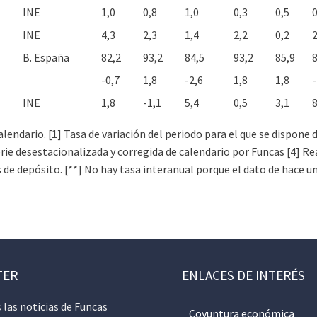
INE
1,0
0,8
1,0
0,3
0,5
0
INE
4,3
2,3
1,4
2,2
0,2
2
B. España
82,2
93,2
84,5
93,2
85,9
8
-0,7
1,8
-2,6
1,8
1,8
-
INE
1,8
-1,1
5,4
0,5
3,1
8
 calendario. [1] Tasa de variación del periodo para el que se dispon
erie desestacionalizada y corregida de calendario por Funcas [4] 
s de depósito. [**] No hay tasa interanual porque el dato de hace u
TER
ENLACES DE INTERÉS
 las noticias de Funcas
Coyuntura económica