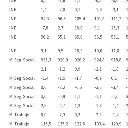
INE
0,4
-1,6
1,1
-0,5
-0,6
2
INE
1,4
-2,0
0,1
-1,4
-3,1
1
INE
94,3
96,8
105,4
101,8
111,3
INE
-7,8
2,7
10,8
9,1
25,3
1
INE
56,2
55,1
55,8
55,5
55,1
5
INE
9,1
9,5
10,3
10,0
11,0
1
M. Seg. Social
931,3
920,0
928,2
924,8
918,8
2,1
-1,2
0,9
-2,1
-1,8
1
M. Seg. Social
-1,4
-1,5
-1,7
-0,9
0,1
-
M. Seg. Social
0,6
-3,2
-0,5
-3,6
-3,4
-
M. Seg. Social
3,0
-0,9
1,1
-1,1
-1,0
3
M. Seg. Social
2,5
-0,7
1,3
-1,8
-1,4
2
M. Trabajo
0,0
-2,3
0,3
-2,3
-1,4
1
M. Trabajo
115,5
135,2
122,8
133,4
129,9