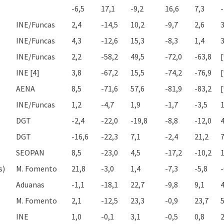
-6,5
17,1
-9,2
16,6
7,3
-
INE/Funcas
2,4
-14,5
10,2
-9,7
2,6
3
INE/Funcas
4,3
-12,6
15,3
-8,3
1,4
3
INE/Funcas
2,2
-58,2
49,5
-72,0
-63,8
[
INE [4]
3,8
-67,2
15,5
-74,2
-76,9
[
AENA
8,5
-71,6
57,6
-81,9
-83,2
[
INE/Funcas
1,2
-4,7
1,9
-1,7
-3,5
1
DGT
-2,4
-22,0
-19,8
-8,8
-12,0
4
DGT
-16,6
-22,3
7,1
-2,4
21,2
7
SEOPAN
8,5
-23,0
4,5
-17,2
-10,2
1
s)
M. Fomento
21,8
-3,0
1,4
-7,3
-5,8
-
Aduanas
-1,1
-18,1
22,7
-9,8
9,1
4
M. Fomento
2,1
-12,5
23,3
-0,9
23,7
5
INE
1,0
-0,1
3,1
-0,5
0,8
2