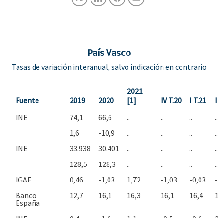
País Vasco
Tasas de variación interanual, salvo indicación en contrario
2021
Fuente
2019
2020
[1]
IV T.20
I T.21
I
INE
74,1
66,6
..
..
..
..
1,6
-10,9
..
..
..
..
INE
33.938
30.401
..
..
..
..
128,5
128,3
..
..
..
..
IGAE
0,46
-1,03
1,72
-1,03
-0,03
-
Banco
12,7
16,1
16,3
16,1
16,4
1
España