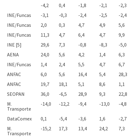
-4,2
0,4
-1,8
-2,1
-2,3
INE/Funcas
-3,1
-0,3
-2,4
-2,5
-2,4
INE/Funcas
2,0
0,3
4,7
4,9
5,6
INE/Funcas
11,3
4,7
6,4
4,7
9,9
INE [5]
29,6
7,3
-0,8
-8,3
-5,0
AENA
24,0
5,6
4,2
1,4
6,3
INE/Funcas
1,4
2,4
5,5
4,7
6,7
ANFAC
6,0
5,6
16,4
5,4
28,3
ANFAC
19,7
18,1
5,1
8,6
1,1
SEOPAN
36,0
-6,5
28,9
9,3
22,8
M.
-14,0
-12,2
-9,4
-13,0
-4,8
Transporte
DataComex
0,1
-5,4
-3,6
1,6
-2,7
M.
-15,2
17,3
13,4
24,2
7,3
Transporte