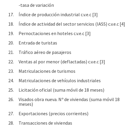
-tasa de variación
17.
Índice de producción industrial c.v.e.c [3]
18.
Índice de actividad del sector servicios (IASS) c.v.e.c [4]
19.
Pernoctaciones en hoteles c.v.e.c [3]
20.
Entrada de turistas
21.
Tráfico aéreo de pasajeros
22.
Ventas al por menor (deflactadas) c.v.e.c [3]
23.
Matriculaciones de turismos
24.
Matriculaciones de vehículos industriales
25.
Licitación oficial (suma móvil de 18 meses)
26.
Visados obra nueva. Nº de viviendas (suma móvil 18
meses)
27.
Exportaciones (precios corrientes)
28.
Transacciones de viviendas