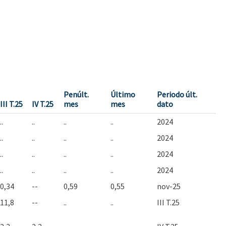
Penúlt.
Último
Periodo últ.
III T.25
IV T.25
mes
mes
dato
..
..
..
..
2024
..
..
..
..
2024
..
..
..
..
2024
..
..
..
..
2024
0,34
--
0,59
0,55
nov-25
11,8
--
..
..
III T.25