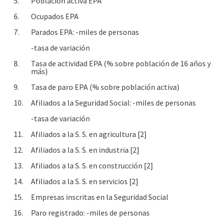
5.
Población activa EPA
6.
Ocupados EPA
7.
Parados EPA: -miles de personas
-tasa de variación
8.
Tasa de actividad EPA (% sobre población de 16 años y
más)
9.
Tasa de paro EPA (% sobre población activa)
10.
Afiliados a la Seguridad Social: -miles de personas
-tasa de variación
11.
Afiliados a la S. S. en agricultura [2]
12.
Afiliados a la S. S. en industria [2]
13.
Afiliados a la S. S. en construcción [2]
14.
Afiliados a la S. S. en servicios [2]
15.
Empresas inscritas en la Seguridad Social
16.
Paro registrado: -miles de personas