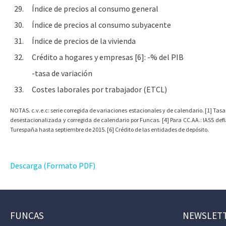
29.
Índice de precios al consumo general
30.
Índice de precios al consumo subyacente
31.
Índice de precios de la vivienda
32.
Crédito a hogares y empresas [6]: -% del PIB
-tasa de variación
33.
Costes laborales por trabajador (ETCL)
NOTAS. c.v.e.c: serie corregida de variaciones estacionales y de calendario. [1] Tasa
desestacionalizada y corregida de calendario por Funcas. [4] Para CC.AA.: IASS def
Turespaña hasta septiembre de 2015. [6] Crédito de las entidades de depósito.
Descarga (Formato PDF)
FUNCAS
NEWSLET