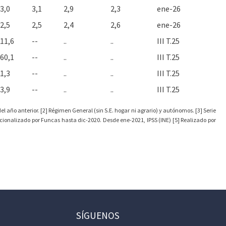
3,0
3,1
2,9
2,3
ene-26
2,5
2,5
2,4
2,6
ene-26
11,6
--
..
..
III T.25
60,1
--
..
..
III T.25
1,3
--
..
..
III T.25
3,9
--
..
..
III T.25
l año anterior. [2] Régimen General (sin S.E. hogar ni agrario) y autónomos. [3] Serie
cionalizado por Funcas hasta dic-2020. Desde ene-2021, IPSS (INE) [5] Realizado por
SÍGUENOS