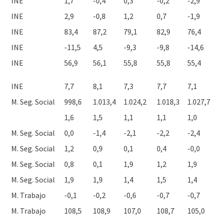
INE
1,7
-0,4
0,3
-0,2
-2,9
INE
2,9
-0,8
1,2
0,7
-1,9
INE
83,4
87,2
79,1
82,9
76,4
INE
-11,5
4,5
-9,3
-9,8
-14,6
INE
56,9
56,1
55,8
55,8
55,4
INE
7,7
8,1
7,3
7,7
7,1
M. Seg. Social
998,6
1.013,4
1.024,2
1.018,3
1.027,7
1,6
1,5
1,1
1,1
1,0
M. Seg. Social
0,0
-1,4
-2,1
-2,2
-2,4
M. Seg. Social
1,2
0,9
0,1
0,4
-0,0
M. Seg. Social
0,8
0,1
1,9
1,2
1,9
M. Seg. Social
1,9
1,9
1,4
1,5
1,4
M. Trabajo
-0,1
-0,2
-0,6
-0,7
-0,7
M. Trabajo
108,5
108,9
107,0
108,7
105,0