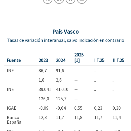
País Vasco
Tasas de variación interanual, salvo indicación en contrario
2025
Fuente
2023
2024
[1]
I T.25
II T.25
INE
86,7
91,6
--
..
..
1,8
2,6
--
..
..
INE
39.041
41.010
--
..
..
126,0
125,7
--
..
..
IGAE
-0,09
-0,64
0,55
0,23
0,30
Banco
12,3
11,7
11,8
11,7
11,4
España