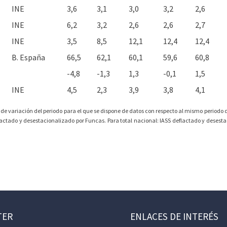
INE
3,6
3,1
3,0
3,2
2,6
INE
6,2
3,2
2,6
2,6
2,7
INE
3,5
8,5
12,1
12,4
12,4
B. España
66,5
62,1
60,1
59,6
60,8
-4,8
-1,3
1,3
-0,1
1,5
INE
4,5
2,3
3,9
3,8
4,1
 de variación del periodo para el que se dispone de datos con respecto al mismo periodo de
lactado y desestacionalizado por Funcas. Para total nacional: IASS deflactado y desesta
TER
ENLACES DE INTERÉS