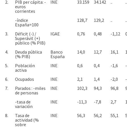
2.
PIB per cápita: -
INE
33.159
34.142
..
..
euros
corrientes
-índice
128,7
129,2
..
..
España=100
3.
Déficit (-) /
IGAE
0,76
0,48
-1,12
Superávit (+)
público (% PIB)
4.
Deuda pública
Banco
14,0
12,7
16,1
(% PIB)
España
5.
Población
INE
0,6
0,4
-1,6
activa
6.
Ocupados
INE
2,1
1,4
-2,0
7.
Parados : -miles
INE
102,3
94,3
96,8
de personas
-tasa de
INE
-11,3
-7,8
2,7
variación
8.
Tasa de
INE
56,3
56,2
55,1
actividad (%
sobre