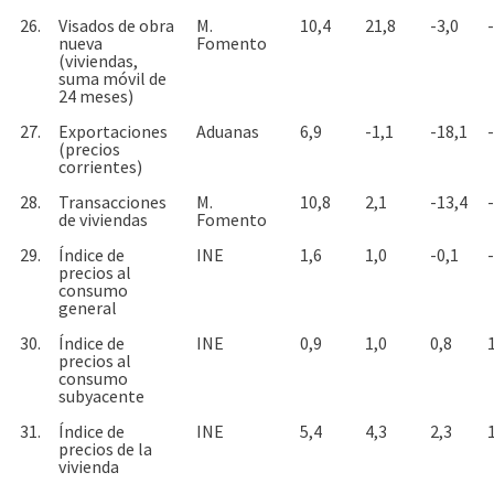
26.
Visados de obra
M.
10,4
21,8
-3,0
nueva
Fomento
(viviendas,
suma móvil de
24 meses)
27.
Exportaciones
Aduanas
6,9
-1,1
-18,1
(precios
corrientes)
28.
Transacciones
M.
10,8
2,1
-13,4
de viviendas
Fomento
29.
Índice de
INE
1,6
1,0
-0,1
precios al
consumo
general
30.
Índice de
INE
0,9
1,0
0,8
precios al
consumo
subyacente
31.
Índice de
INE
5,4
4,3
2,3
precios de la
vivienda