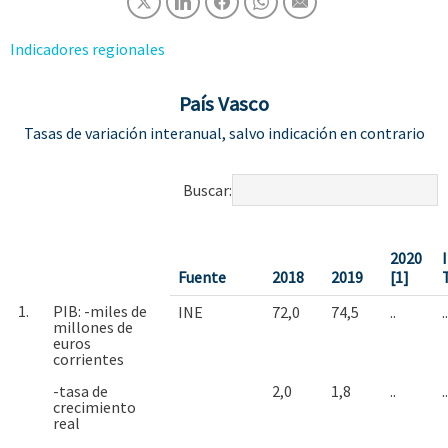
Indicadores regionales
País Vasco
Tasas de variación interanual, salvo indicación en contrario
Buscar:
2020
I
Fuente
2018
2019
[1]
1.
PIB: -miles de
INE
72,0
74,5
..
..
millones de
euros
corrientes
-tasa de
2,0
1,8
..
..
crecimiento
real