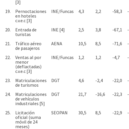
[3]
19.
Pernoctaciones
INE/Funcas
4,3
2,2
-58,3
en hoteles
c.v.e.c [3]
20.
Entrada de
INE [4]
2,5
3,8
-67,1
turistas
21.
Tráfico aéreo
AENA
10,5
8,5
-71,6
de pasajeros
22.
Ventas al por
INE/Funcas
1,2
1,2
-4,7
menor
(deflactadas)
c.v.e.c [3]
23.
Matriculaciones
DGT
4,6
-2,4
-22,0
de turismos
24.
Matriculaciones
DGT
21,7
-16,6
-22,3
de vehículos
industriales [5]
25.
Licitación
SEOPAN
30,5
8,5
-22,9
oficial (suma
móvil de 24
meses)