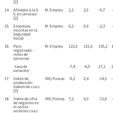
[2]
14.
Afiliados a la S.
M. Empleo
2,2
2,5
-0,7
S. en servicios
[2]
15.
Empresas
M. Empleo
0,2
0,0
-2,3
inscritas en la
Seguridad
Social
16.
Paro
M. Empleo
123,5
115,5
135,2
registrado: -
miles de
personas
-tasa de
-7,4
-6,5
17,1
variación
17.
Índice de
INE/Funcas
-0,2
2,4
-14,5
producción
industrial c.v.e.c
[3]
18.
Índice de cifra
INE/Funcas
7,2
4,3
-12,6
de negocios en
el sector
servicios c.v.e.c