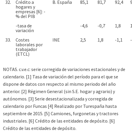
32.
Crédito a
B. España
85,1
81,7
92,4
hogares y
empresas [6]: -
% del PIB
-tasa de
-4,6
-0,7
1,8
variación
33.
Costes
INE
2,5
1,8
-1,1
laborales por
trabajador
(ETCL)
NOTAS. c.v.e.c: serie corregida de variaciones estacionales y de
calendario. [1] Tasa de variación del período para el que se
dispone de datos con respecto al mismo periodo del año
anterior. [2] Régimen General (sin S.E. hogar y agrario) y
autónomos. [3] Serie desestacionalizada y corregida de
calendario por Funcas [4] Realizado por Turespaña hasta
septiembre de 2015. [5] Camiones, furgonetas y tractores
industriales. [6] Crédito de las entidades de depósito. [6]
Crédito de las entidades de depósito.