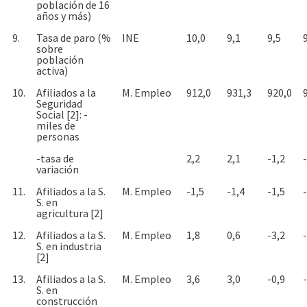
población de 16
años y más)
9.
Tasa de paro (%
INE
10,0
9,1
9,5
sobre
población
activa)
10.
Afiliados a la
M. Empleo
912,0
931,3
920,0
Seguridad
Social [2]: -
miles de
personas
-tasa de
2,2
2,1
-1,2
variación
11.
Afiliados a la S.
M. Empleo
-1,5
-1,4
-1,5
S. en
agricultura [2]
12.
Afiliados a la S.
M. Empleo
1,8
0,6
-3,2
S. en industria
[2]
13.
Afiliados a la S.
M. Empleo
3,6
3,0
-0,9
S. en
construcción