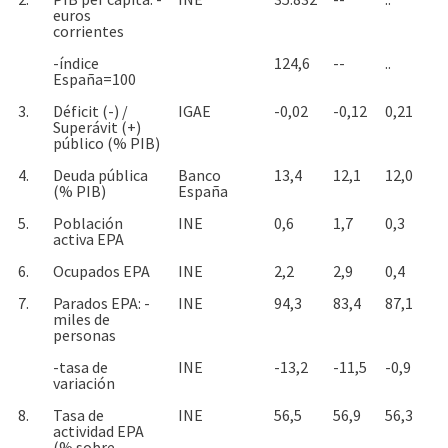
euros
corrientes
-índice
124,6
--
..
España=100
3.
Déficit (-) /
IGAE
-0,02
-0,12
0,21
Superávit (+)
público (% PIB)
4.
Deuda pública
Banco
13,4
12,1
12,0
(% PIB)
España
5.
Población
INE
0,6
1,7
0,3
activa EPA
6.
Ocupados EPA
INE
2,2
2,9
0,4
7.
Parados EPA: -
INE
94,3
83,4
87,1
miles de
personas
-tasa de
INE
-13,2
-11,5
-0,9
variación
8.
Tasa de
INE
56,5
56,9
56,3
actividad EPA
(% sobre