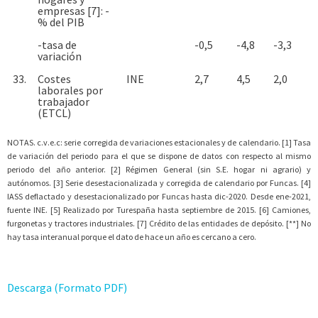
empresas [7]: -
% del PIB
-tasa de
-0,5
-4,8
-3,3
variación
33.
Costes
INE
2,7
4,5
2,0
laborales por
trabajador
(ETCL)
NOTAS. c.v.e.c: serie corregida de variaciones estacionales y de calendario. [1] Tasa
de variación del periodo para el que se dispone de datos con respecto al mismo
periodo del año anterior. [2] Régimen General (sin S.E. hogar ni agrario) y
autónomos. [3] Serie desestacionalizada y corregida de calendario por Funcas. [4]
IASS deflactado y desestacionalizado por Funcas hasta dic-2020. Desde ene-2021,
fuente INE. [5] Realizado por Turespaña hasta septiembre de 2015. [6] Camiones,
furgonetas y tractores industriales. [7] Crédito de las entidades de depósito. [**] No
hay tasa interanual porque el dato de hace un año es cercano a cero.
Descarga (Formato PDF)