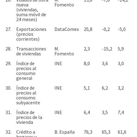
nueva
Fomento
(viviendas,
suma móvil de
24 meses)
27.
Exportaciones
DataComex
25,8
-0,2
-5,0
(precios
corrientes)
28.
Transacciones
M.
2,3
-15,2
5,9
de viviendas
Fomento
29.
Índice de
INE
8,0
3,6
3,0
precios al
consumo
general
30.
Índice de
INE
5,1
6,2
3,2
precios al
consumo
subyacente
31.
Índice de
INE
6,4
3,5
7,4
precios de la
vivienda
32.
Crédito a
B. España
76,3
65,3
61,6
hogares y