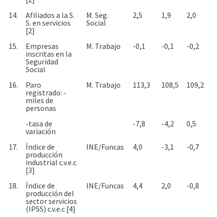
14.
Afiliados a la S.
M. Seg.
2,5
1,9
2,0
S. en servicios
Social
[2]
15.
Empresas
M. Trabajo
-0,1
-0,1
-0,2
inscritas en la
Seguridad
Social
16.
Paro
M. Trabajo
113,3
108,5
109,2
registrado: -
miles de
personas
-tasa de
-7,8
-4,2
0,5
variación
17.
Índice de
INE/Funcas
4,0
-3,1
-0,7
producción
industrial c.v.e.c
[3]
18.
Índice de
INE/Funcas
4,4
2,0
-0,8
producción del
sector servicios
(IPSS) c.v.e.c [4]