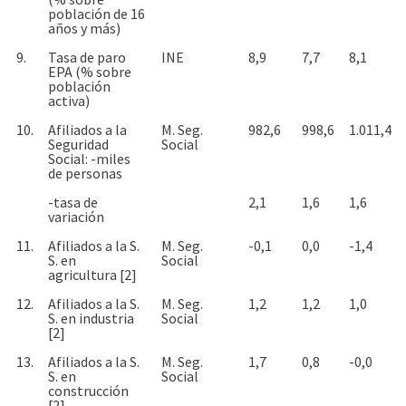
población de 16
años y más)
9.
Tasa de paro
INE
8,9
7,7
8,1
EPA (% sobre
población
activa)
10.
Afiliados a la
M. Seg.
982,6
998,6
1.011,4
Seguridad
Social
Social: -miles
de personas
-tasa de
2,1
1,6
1,6
variación
11.
Afiliados a la S.
M. Seg.
-0,1
0,0
-1,4
S. en
Social
agricultura [2]
12.
Afiliados a la S.
M. Seg.
1,2
1,2
1,0
S. en industria
Social
[2]
13.
Afiliados a la S.
M. Seg.
1,7
0,8
-0,0
S. en
Social
construcción
[2]