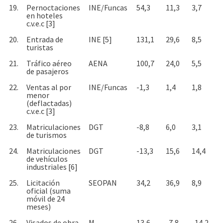
19.
Pernoctaciones
INE/Funcas
54,3
11,3
3,7
en hoteles
c.v.e.c [3]
20.
Entrada de
INE [5]
131,1
29,6
8,5
turistas
21.
Tráfico aéreo
AENA
100,7
24,0
5,5
de pasajeros
22.
Ventas al por
INE/Funcas
-1,3
1,4
1,8
menor
(deflactadas)
c.v.e.c [3]
23.
Matriculaciones
DGT
-8,8
6,0
3,1
de turismos
24.
Matriculaciones
DGT
-13,3
15,6
14,4
de vehículos
industriales [6]
25.
Licitación
SEOPAN
34,2
36,9
8,9
oficial (suma
móvil de 24
meses)
26.
Visados de obra
M.
13,6
-7,8
-14,2