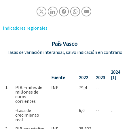
Indicadores regionales
País Vasco
Tasas de variación interanual, salvo indicación en contrario
2024
Fuente
2022
2023
[1]
1.
PIB: -miles de
INE
79,4
--
..
millones de
euros
corrientes
-tasa de
6,0
--
..
crecimiento
real
2.
PIB per cápita: -
INE
35.832
--
..