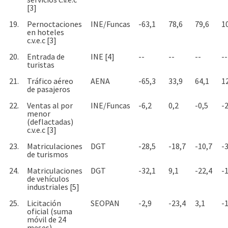
[3]
19.
Pernoctaciones
INE/Funcas
-63,1
78,6
79,6
1
en hoteles
c.v.e.c [3]
20.
Entrada de
INE [4]
--
--
--
--
turistas
21.
Tráfico aéreo
AENA
-65,3
33,9
64,1
1
de pasajeros
22.
Ventas al por
INE/Funcas
-6,2
0,2
-0,5
-2
menor
(deflactadas)
c.v.e.c [3]
23.
Matriculaciones
DGT
-28,5
-18,7
-10,7
-
de turismos
24.
Matriculaciones
DGT
-32,1
9,1
-22,4
-
de vehículos
industriales [5]
25.
Licitación
SEOPAN
-2,9
-23,4
3,1
-
oficial (suma
móvil de 24
meses)