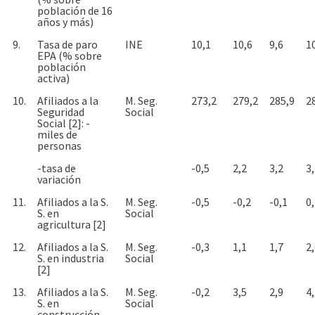
población de 16
años y más)
9.
Tasa de paro
INE
10,1
10,6
9,6
1
EPA (% sobre
población
activa)
10.
Afiliados a la
M. Seg.
273,2
279,2
285,9
2
Seguridad
Social
Social [2]: -
miles de
personas
-tasa de
-0,5
2,2
3,2
3
variación
11.
Afiliados a la S.
M. Seg.
-0,5
-0,2
-0,1
0
S. en
Social
agricultura [2]
12.
Afiliados a la S.
M. Seg.
-0,3
1,1
1,7
2
S. en industria
Social
[2]
13.
Afiliados a la S.
M. Seg.
-0,2
3,5
2,9
4
S. en
Social
construcción