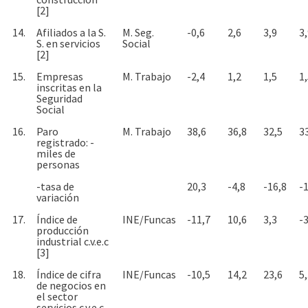
[2]
14.
Afiliados a la S.
M. Seg.
-0,6
2,6
3,9
3
S. en servicios
Social
[2]
15.
Empresas
M. Trabajo
-2,4
1,2
1,5
1
inscritas en la
Seguridad
Social
16.
Paro
M. Trabajo
38,6
36,8
32,5
3
registrado: -
miles de
personas
-tasa de
20,3
-4,8
-16,8
-
variación
17.
Índice de
INE/Funcas
-11,7
10,6
3,3
-3
producción
industrial c.v.e.c
[3]
18.
Índice de cifra
INE/Funcas
-10,5
14,2
23,6
5
de negocios en
el sector
servicios c.v.e.c