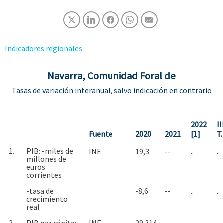
Indicadores regionales
Navarra, Comunidad Foral de
Tasas de variación interanual, salvo indicación en contrario
2022
II
Fuente
2020
2021
[1]
T
1.
PIB: -miles de
INE
19,3
--
..
..
millones de
euros
corrientes
-tasa de
-8,6
--
..
..
crecimiento
real
2.
PIB per cápita: -
INE
29.314
--
..
..