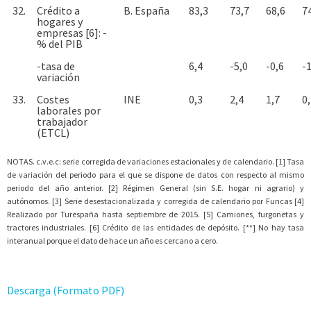
32.
Crédito a
B. España
83,3
73,7
68,6
7
hogares y
empresas [6]: -
% del PIB
-tasa de
6,4
-5,0
-0,6
-1
variación
33.
Costes
INE
0,3
2,4
1,7
0
laborales por
trabajador
(ETCL)
NOTAS. c.v.e.c: serie corregida de variaciones estacionales y de calendario. [1] Tasa
de variación del periodo para el que se dispone de datos con respecto al mismo
periodo del año anterior. [2] Régimen General (sin S.E. hogar ni agrario) y
autónomos. [3] Serie desestacionalizada y corregida de calendario por Funcas [4]
Realizado por Turespaña hasta septiembre de 2015. [5] Camiones, furgonetas y
tractores industriales. [6] Crédito de las entidades de depósito. [**] No hay tasa
interanual porque el dato de hace un año es cercano a cero.
Descarga (Formato PDF)