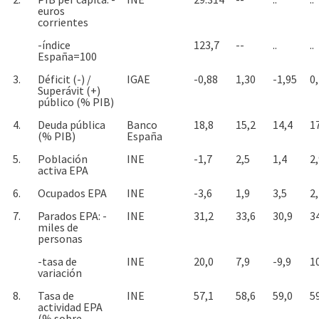
euros
corrientes
-índice
123,7
--
..
..
España=100
3.
Déficit (-) /
IGAE
-0,88
1,30
-1,95
0
Superávit (+)
público (% PIB)
4.
Deuda pública
Banco
18,8
15,2
14,4
1
(% PIB)
España
5.
Población
INE
-1,7
2,5
1,4
2
activa EPA
6.
Ocupados EPA
INE
-3,6
1,9
3,5
2
7.
Parados EPA: -
INE
31,2
33,6
30,9
3
miles de
personas
-tasa de
INE
20,0
7,9
-9,9
1
variación
8.
Tasa de
INE
57,1
58,6
59,0
5
actividad EPA
(% sobre