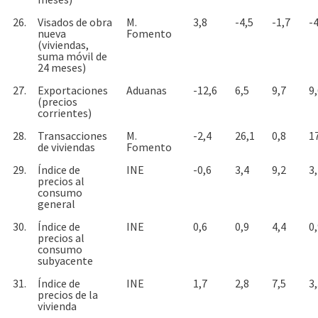
26.
Visados de obra
M.
3,8
-4,5
-1,7
-4
nueva
Fomento
(viviendas,
suma móvil de
24 meses)
27.
Exportaciones
Aduanas
-12,6
6,5
9,7
9
(precios
corrientes)
28.
Transacciones
M.
-2,4
26,1
0,8
1
de viviendas
Fomento
29.
Índice de
INE
-0,6
3,4
9,2
3
precios al
consumo
general
30.
Índice de
INE
0,6
0,9
4,4
0
precios al
consumo
subyacente
31.
Índice de
INE
1,7
2,8
7,5
3
precios de la
vivienda