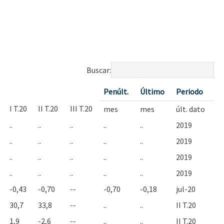
Buscar:
Penúlt.
Último
Periodo
I T.20
II T.20
III T.20
mes
mes
últ. dato
..
..
..
..
..
2019
..
..
..
..
..
2019
..
..
..
..
..
2019
..
..
..
..
..
2019
-0,43
-0,70
--
-0,70
-0,18
jul-20
30,7
33,8
--
..
..
II T.20
1,9
-2,6
--
..
..
II T.20