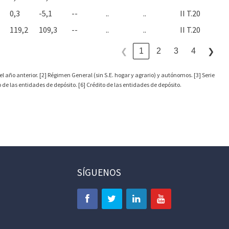
0,3
-5,1
--
..
..
II T.20
119,2
109,3
--
..
..
II T.20
1
2
3
4
❮
❯
l año anterior. [2] Régimen General (sin S.E. hogar y agrario) y autónomos. [3] Serie
de las entidades de depósito. [6] Crédito de las entidades de depósito.
SÍGUENOS