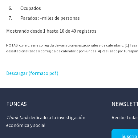
6.
Ocupados
7.
Parados : -miles de personas
Mostrando desde 1 hasta 10 de 40 registros
NOTAS. c.v.e.c: serie corregida de variaciones estacionales y de calendario. [1] Tasa
desestacionalizada y corregida de calendario por Funcas [4] Realizado por Turespaña 
Descargar (formato pdf)
FUNCAS
NEWSLET
Think tank
dedicado a la investigación
Recibe todas
económica y social
Suscrib