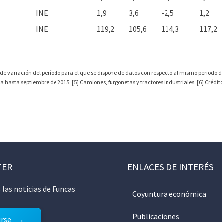
INE
1,9
3,6
-2,5
1,2
INE
119,2
105,6
114,3
117,2
 de variación del período para el que se dispone de datos con respecto al mismo periodo de
hasta septiembre de 2015. [5] Camiones, furgonetas y tractores industriales. [6] Crédito 
TER
ENLACES DE INTERÉS
 las noticias de Funcas
Coyuntura económica
Publicaciones
irse