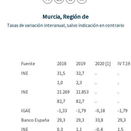
Murcia, Región de
Tasas de variación interanual, salvo indicación en contrario
Fuente
2018
2019
2020 [1]
IV T.19
INE
31,5
32,7
..
..
1,0
2,3
..
..
INE
21.269
21.853
..
..
82,7
82,7
..
..
IGAE
-1,33
-1,79
-0,18
-1,79
Banco España
29,3
29,3
33,8
29,3
INE
0,3
1,1
-0,4
1,5