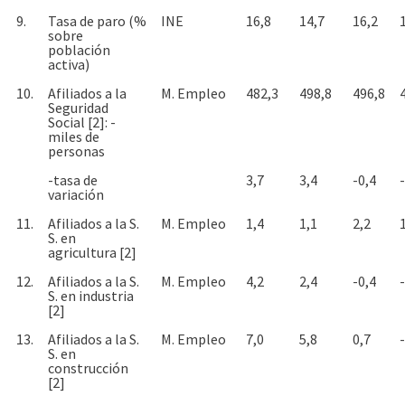
9.
Tasa de paro (%
INE
16,8
14,7
16,2
sobre
población
activa)
10.
Afiliados a la
M. Empleo
482,3
498,8
496,8
Seguridad
Social [2]: -
miles de
personas
-tasa de
3,7
3,4
-0,4
variación
11.
Afiliados a la S.
M. Empleo
1,4
1,1
2,2
S. en
agricultura [2]
12.
Afiliados a la S.
M. Empleo
4,2
2,4
-0,4
S. en industria
[2]
13.
Afiliados a la S.
M. Empleo
7,0
5,8
0,7
S. en
construcción
[2]