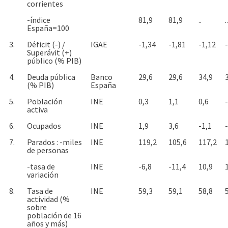
corrientes
-índice
81,9
81,9
..
..
España=100
3.
Déficit (-) /
IGAE
-1,34
-1,81
-1,12
Superávit (+)
público (% PIB)
4.
Deuda pública
Banco
29,6
29,6
34,9
(% PIB)
España
5.
Población
INE
0,3
1,1
0,6
activa
6.
Ocupados
INE
1,9
3,6
-1,1
7.
Parados : -miles
INE
119,2
105,6
117,2
de personas
-tasa de
INE
-6,8
-11,4
10,9
variación
8.
Tasa de
INE
59,3
59,1
58,8
actividad (%
sobre
población de 16
años y más)