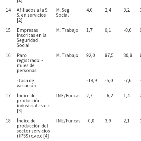
14.
Afiliados a la S.
M. Seg.
4,0
2,4
3,2
S. en servicios
Social
[2]
15.
Empresas
M. Trabajo
1,7
0,1
-0,0
inscritas en la
Seguridad
Social
16.
Paro
M. Trabajo
92,0
87,5
80,8
registrado: -
miles de
personas
-tasa de
-14,9
-5,0
-7,6
variación
17.
Índice de
INE/Funcas
2,7
-6,2
1,4
producción
industrial c.v.e.c
[3]
18.
Índice de
INE/Funcas
-0,0
3,9
2,1
producción del
sector servicios
(IPSS) c.v.e.c [4]