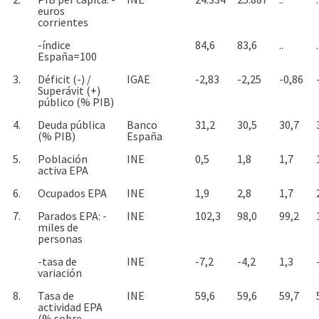
euros
corrientes
-índice
84,6
83,6
..
.
España=100
3.
Déficit (-) /
IGAE
-2,83
-2,25
-0,86
Superávit (+)
público (% PIB)
4.
Deuda pública
Banco
31,2
30,5
30,7
(% PIB)
España
5.
Población
INE
0,5
1,8
1,7
activa EPA
6.
Ocupados EPA
INE
1,9
2,8
1,7
7.
Parados EPA: -
INE
102,3
98,0
99,2
miles de
personas
-tasa de
INE
-7,2
-4,2
1,3
variación
8.
Tasa de
INE
59,6
59,6
59,7
actividad EPA
(% sobre