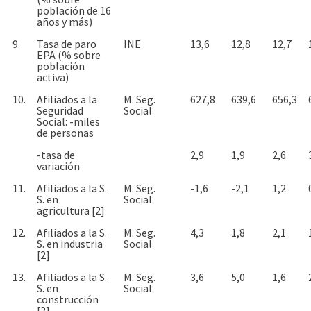
población de 16
años y más)
9.
Tasa de paro
INE
13,6
12,8
12,7
EPA (% sobre
población
activa)
10.
Afiliados a la
M. Seg.
627,8
639,6
656,3
Seguridad
Social
Social: -miles
de personas
-tasa de
2,9
1,9
2,6
variación
11.
Afiliados a la S.
M. Seg.
-1,6
-2,1
1,2
S. en
Social
agricultura [2]
12.
Afiliados a la S.
M. Seg.
4,3
1,8
2,1
S. en industria
Social
[2]
13.
Afiliados a la S.
M. Seg.
3,6
5,0
1,6
S. en
Social
construcción
[2]