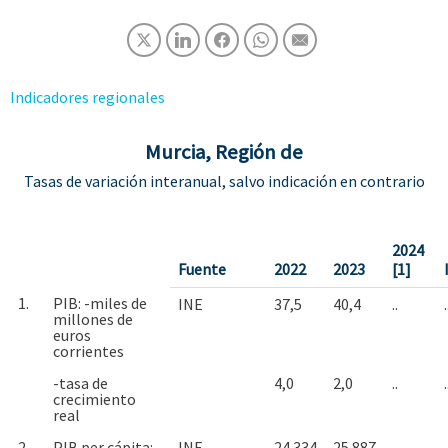
Indicadores regionales
Murcia, Región de
Tasas de variación interanual, salvo indicación en contrario
2024
Fuente
2022
2023
[1]
1.
PIB: -miles de
INE
37,5
40,4
..
.
millones de
euros
corrientes
-tasa de
4,0
2,0
..
.
crecimiento
real
2.
PIB per cápita: -
INE
24.334
25.887
..
.