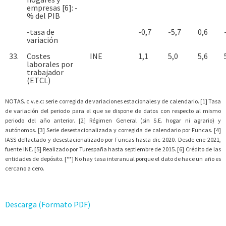
empresas [6]: -
% del PIB
-tasa de
-0,7
-5,7
0,6
variación
33.
Costes
INE
1,1
5,0
5,6
laborales por
trabajador
(ETCL)
NOTAS. c.v.e.c: serie corregida de variaciones estacionales y de calendario. [1] Tasa
de variación del periodo para el que se dispone de datos con respecto al mismo
periodo del año anterior. [2] Régimen General (sin S.E. hogar ni agrario) y
autónomos. [3] Serie desestacionalizada y corregida de calendario por Funcas. [4]
IASS deflactado y desestacionalizado por Funcas hasta dic-2020. Desde ene-2021,
fuente INE. [5] Realizado por Turespaña hasta septiembre de 2015. [6] Crédito de las
entidades de depósito. [**] No hay tasa interanual porque el dato de hace un año es
cercano a cero.
Descarga (Formato PDF)