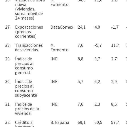
nueva
Fomento
(viviendas,
suma móvil de
24 meses)
27.
Exportaciones
DataComex
24,1
4,0
-1,7
(precios
corrientes)
28.
Transacciones
M.
7,6
-5,7
11,7
de viviendas
Fomento
29.
Índice de
INE
8,8
3,7
2,7
precios al
consumo
general
30.
Índice de
INE
5,7
6,2
2,9
precios al
consumo
subyacente
31.
Índice de
INE
7,6
2,3
8,5
precios de la
vivienda
32.
Crédito a
B. España
69,1
60,5
57,7
hogares y