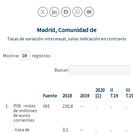
Madrid, Comunidad de
Tasas de variación interanual, salvo indicación en contrario
Mostrar
registros
Buscar:
2020
II
III
Fuente
2018
2019
[1]
T.19
T.1
1.
PIB: -miles
INE
230,8
--
..
..
..
de millones
de euros
corrientes
-tasa de
3,1
--
..
..
..