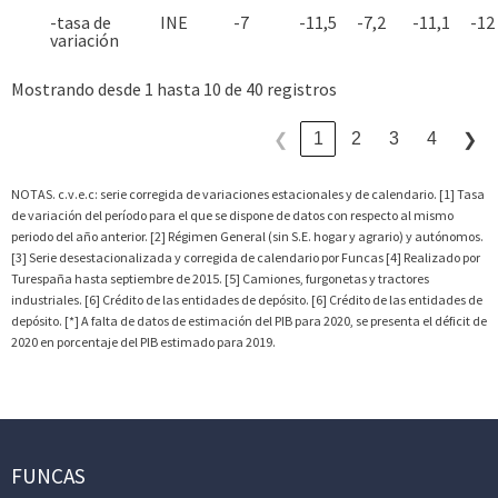
-tasa de
INE
-7
-11,5
-7,2
-11,1
-12
variación
Mostrando desde 1 hasta 10 de 40 registros
1
2
3
4
❮
❯
NOTAS. c.v.e.c: serie corregida de variaciones estacionales y de calendario. [1] Tasa
de variación del período para el que se dispone de datos con respecto al mismo
periodo del año anterior. [2] Régimen General (sin S.E. hogar y agrario) y autónomos.
[3] Serie desestacionalizada y corregida de calendario por Funcas [4] Realizado por
Turespaña hasta septiembre de 2015. [5] Camiones, furgonetas y tractores
industriales. [6] Crédito de las entidades de depósito. [6] Crédito de las entidades de
depósito. [*] A falta de datos de estimación del PIB para 2020, se presenta el déficit de
2020 en porcentaje del PIB estimado para 2019.
FUNCAS