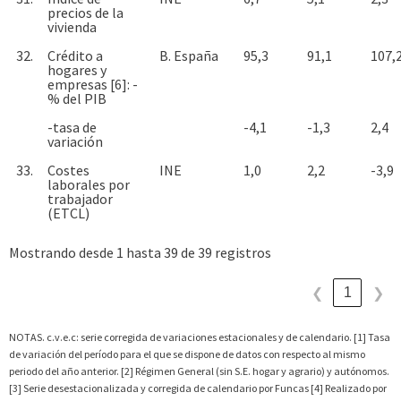
precios de la
vivienda
32.
Crédito a
B. España
95,3
91,1
107,
hogares y
empresas [6]: -
% del PIB
-tasa de
-4,1
-1,3
2,4
variación
33.
Costes
INE
1,0
2,2
-3,9
laborales por
trabajador
(ETCL)
Mostrando desde 1 hasta 39 de 39 registros
1
❮
❯
NOTAS. c.v.e.c: serie corregida de variaciones estacionales y de calendario. [1] Tasa
de variación del período para el que se dispone de datos con respecto al mismo
periodo del año anterior. [2] Régimen General (sin S.E. hogar y agrario) y autónomos.
[3] Serie desestacionalizada y corregida de calendario por Funcas [4] Realizado por