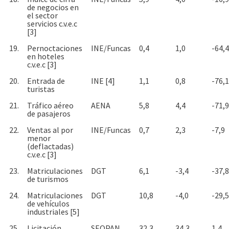
de negocios en
el sector
servicios c.v.e.c
[3]
19.
Pernoctaciones
INE/Funcas
0,4
1,0
-64,4
en hoteles
c.v.e.c [3]
20.
Entrada de
INE [4]
1,1
0,8
-76,1
turistas
21.
Tráfico aéreo
AENA
5,8
4,4
-71,9
de pasajeros
22.
Ventas al por
INE/Funcas
0,7
2,3
-7,9
menor
(deflactadas)
c.v.e.c [3]
23.
Matriculaciones
DGT
6,1
-3,4
-37,8
de turismos
24.
Matriculaciones
DGT
10,8
-4,0
-29,5
de vehículos
industriales [5]
25.
Licitación
SEOPAN
32,3
34,3
1,4