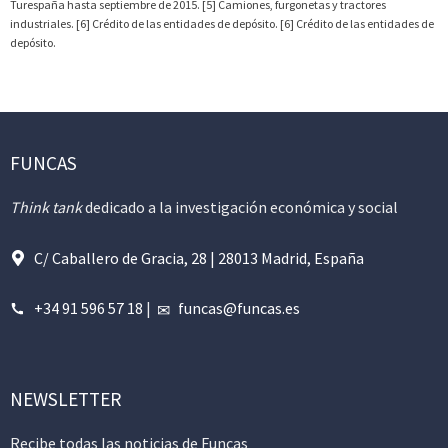
Turespaña hasta septiembre de 2015. [5] Camiones, furgonetas y tractores
industriales. [6] Crédito de las entidades de depósito. [6] Crédito de las entidades de
depósito.
FUNCAS
Think tank
dedicado a la investigación económica y social
C/ Caballero de Gracia, 28 | 28013 Madrid, España
+34 91 596 57 18
|
funcas@funcas.es
NEWSLETTER
Recibe todas las noticias de Funcas