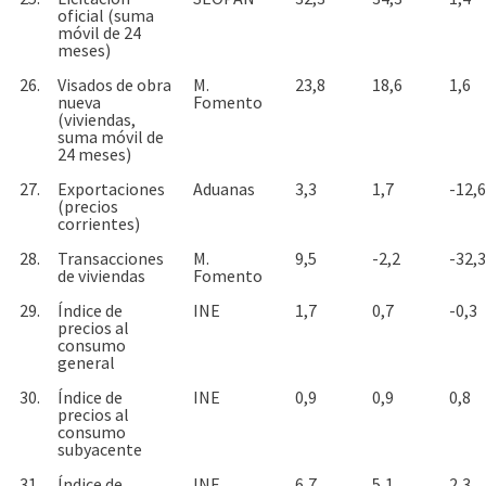
oficial (suma
móvil de 24
meses)
26.
Visados de obra
M.
23,8
18,6
1,6
nueva
Fomento
(viviendas,
suma móvil de
24 meses)
27.
Exportaciones
Aduanas
3,3
1,7
-12,6
(precios
corrientes)
28.
Transacciones
M.
9,5
-2,2
-32,3
de viviendas
Fomento
29.
Índice de
INE
1,7
0,7
-0,3
precios al
consumo
general
30.
Índice de
INE
0,9
0,9
0,8
precios al
consumo
subyacente
31.
Índice de
INE
6,7
5,1
2,3