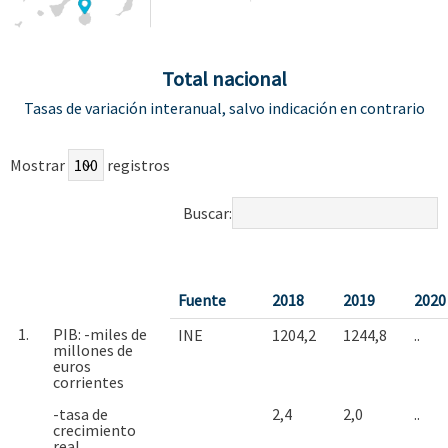
Total nacional
Tasas de variación interanual, salvo indicación en contrario
Mostrar
registros
Buscar:
Fuente
2018
2019
2020 
1.
PIB: -miles de
INE
1204,2
1244,8
..
millones de
euros
corrientes
-tasa de
2,4
2,0
..
crecimiento
real