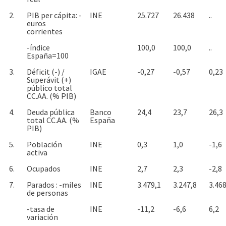
2.
PIB per cápita: -
INE
25.727
26.438
..
euros
corrientes
-índice
100,0
100,0
..
España=100
3.
Déficit (-) /
IGAE
-0,27
-0,57
0,23
Superávit (+)
público total
CC.AA. (% PIB)
4.
Deuda pública
Banco
24,4
23,7
26,3
total CC.AA. (%
España
PIB)
5.
Población
INE
0,3
1,0
-1,6
activa
6.
Ocupados
INE
2,7
2,3
-2,8
7.
Parados : -miles
INE
3.479,1
3.247,8
3.468
de personas
-tasa de
INE
-11,2
-6,6
6,2
variación