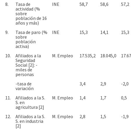
8.
Tasa de
INE
58,7
58,6
57,2
actividad (%
sobre
población de 16
años y más)
9.
Tasa de paro (%
INE
15,3
14,1
15,3
sobre
población
activa)
10.
Afiliados a la
M. Empleo
17.535,2
18.045,0
17.6
Seguridad
Social [2]: -
miles de
personas
-tasa de
3,4
2,9
-2,0
variación
11.
Afiliados a la S.
M. Empleo
1,4
1,7
0,5
S. en
agricultura [2]
12.
Afiliados a la S.
M. Empleo
2,8
1,5
-1,9
S. en industria
[2]