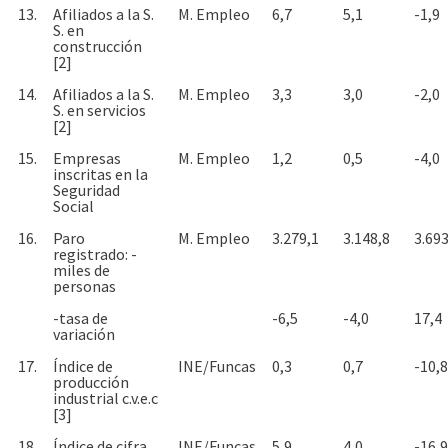
13.
Afiliados a la S.
M. Empleo
6,7
5,1
-1,9
S. en
construcción
[2]
14.
Afiliados a la S.
M. Empleo
3,3
3,0
-2,0
S. en servicios
[2]
15.
Empresas
M. Empleo
1,2
0,5
-4,0
inscritas en la
Seguridad
Social
16.
Paro
M. Empleo
3.279,1
3.148,8
3.693
registrado: -
miles de
personas
-tasa de
-6,5
-4,0
17,4
variación
17.
Índice de
INE/Funcas
0,3
0,7
-10,8
producción
industrial c.v.e.c
[3]
18.
Índice de cifra
INE/Funcas
5,9
4,0
-16,9