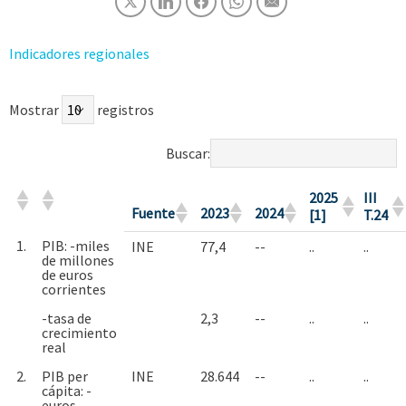
Indicadores regionales
Mostrar
registros
Buscar:
2025
III
Fuente
2023
2024
[1]
T.24
1.
PIB: -miles
INE
77,4
--
..
..
de millones
de euros
corrientes
-tasa de
2,3
--
..
..
crecimiento
real
2.
PIB per
INE
28.644
--
..
..
cápita: -
euros