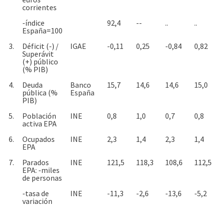
corrientes
-índice
92,4
--
..
..
España=100
3.
Déficit (-) /
IGAE
-0,11
0,25
-0,84
0,82
Superávit
(+) público
(% PIB)
4.
Deuda
Banco
15,7
14,6
14,6
15,0
pública (%
España
PIB)
5.
Población
INE
0,8
1,0
0,7
0,8
activa EPA
6.
Ocupados
INE
2,3
1,4
2,3
1,4
EPA
7.
Parados
INE
121,5
118,3
108,6
112,5
EPA: -miles
de personas
-tasa de
INE
-11,3
-2,6
-13,6
-5,2
variación