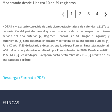
Mostrando desde 1 hasta 10 de 39 registros
1
2
3
4
❮
❯
NOTAS. c.v.e.c: serie corregida de variaciones estacionales y de calendario. [1] Tasa
de variación del periodo para el que se dispone de datos con respecto al mismo
periodo del año anterior. [2] Régimen General (sin S.E. hogar ni agrario) y
autónomos. [3] Serie desestacionalizada y corregida de calendario por Funcas. [4]
Para CC.AA.: IASS deflactado y desestacionalizado por Funcas. Para total nacional:
IASS deflactado y desestacionalizado por Funcas hasta dic-2020. Desde ene-2021,
IPSS (INE) [5] Realizado por Turespaña hasta septiembre de 2015. [6] Crédito de las
entidades de depósito.
Descarga (Formato PDF)
FUNCAS