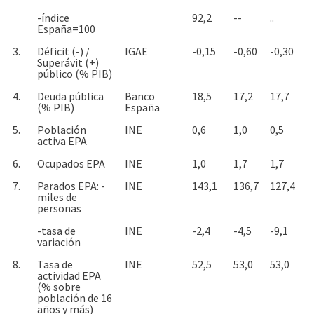
-índice
92,2
--
..
España=100
3.
Déficit (-) /
IGAE
-0,15
-0,60
-0,30
Superávit (+)
público (% PIB)
4.
Deuda pública
Banco
18,5
17,2
17,7
(% PIB)
España
5.
Población
INE
0,6
1,0
0,5
activa EPA
6.
Ocupados EPA
INE
1,0
1,7
1,7
7.
Parados EPA: -
INE
143,1
136,7
127,4
miles de
personas
-tasa de
INE
-2,4
-4,5
-9,1
variación
8.
Tasa de
INE
52,5
53,0
53,0
actividad EPA
(% sobre
población de 16
años y más)