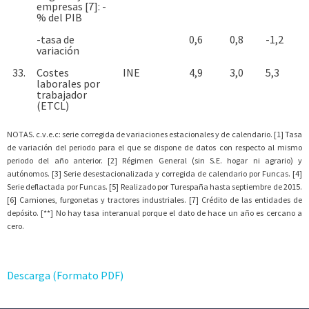
empresas [7]: -
% del PIB
-tasa de
0,6
0,8
-1,2
variación
33.
Costes
INE
4,9
3,0
5,3
laborales por
trabajador
(ETCL)
NOTAS. c.v.e.c: serie corregida de variaciones estacionales y de calendario. [1] Tasa
de variación del periodo para el que se dispone de datos con respecto al mismo
periodo del año anterior. [2] Régimen General (sin S.E. hogar ni agrario) y
autónomos. [3] Serie desestacionalizada y corregida de calendario por Funcas. [4]
Serie deflactada por Funcas. [5] Realizado por Turespaña hasta septiembre de 2015.
[6] Camiones, furgonetas y tractores industriales. [7] Crédito de las entidades de
depósito. [**] No hay tasa interanual porque el dato de hace un año es cercano a
cero.
Descarga (Formato PDF)