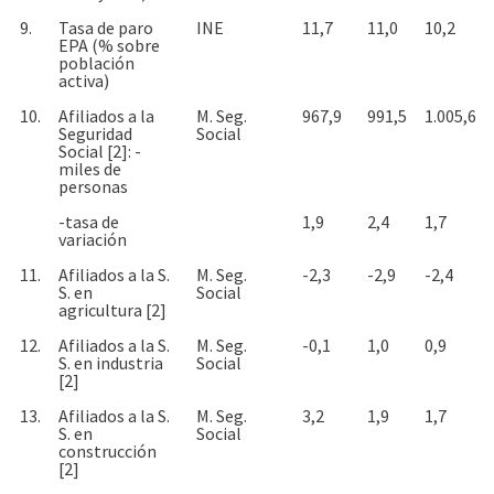
9.
Tasa de paro
INE
11,7
11,0
10,2
EPA (% sobre
población
activa)
10.
Afiliados a la
M. Seg.
967,9
991,5
1.005,6
Seguridad
Social
Social [2]: -
miles de
personas
-tasa de
1,9
2,4
1,7
variación
11.
Afiliados a la S.
M. Seg.
-2,3
-2,9
-2,4
S. en
Social
agricultura [2]
12.
Afiliados a la S.
M. Seg.
-0,1
1,0
0,9
S. en industria
Social
[2]
13.
Afiliados a la S.
M. Seg.
3,2
1,9
1,7
S. en
Social
construcción
[2]