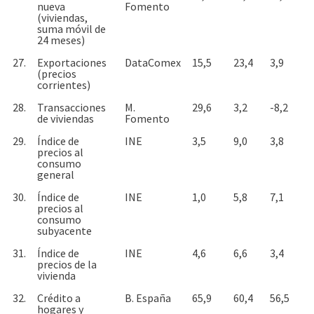
nueva
Fomento
(viviendas,
suma móvil de
24 meses)
27.
Exportaciones
DataComex
15,5
23,4
3,9
(precios
corrientes)
28.
Transacciones
M.
29,6
3,2
-8,2
de viviendas
Fomento
29.
Índice de
INE
3,5
9,0
3,8
precios al
consumo
general
30.
Índice de
INE
1,0
5,8
7,1
precios al
consumo
subyacente
31.
Índice de
INE
4,6
6,6
3,4
precios de la
vivienda
32.
Crédito a
B. España
65,9
60,4
56,5
hogares y