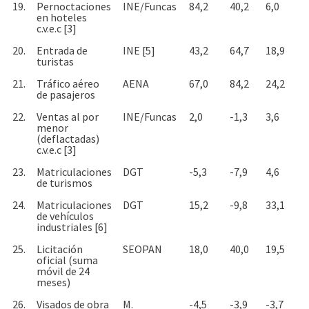
19.
Pernoctaciones
INE/Funcas
84,2
40,2
6,0
en hoteles
c.v.e.c [3]
20.
Entrada de
INE [5]
43,2
64,7
18,9
turistas
21.
Tráfico aéreo
AENA
67,0
84,2
24,2
de pasajeros
22.
Ventas al por
INE/Funcas
2,0
-1,3
3,6
menor
(deflactadas)
c.v.e.c [3]
23.
Matriculaciones
DGT
-5,3
-7,9
4,6
de turismos
24.
Matriculaciones
DGT
15,2
-9,8
33,1
de vehículos
industriales [6]
25.
Licitación
SEOPAN
18,0
40,0
19,5
oficial (suma
móvil de 24
meses)
26.
Visados de obra
M.
-4,5
-3,9
-3,7