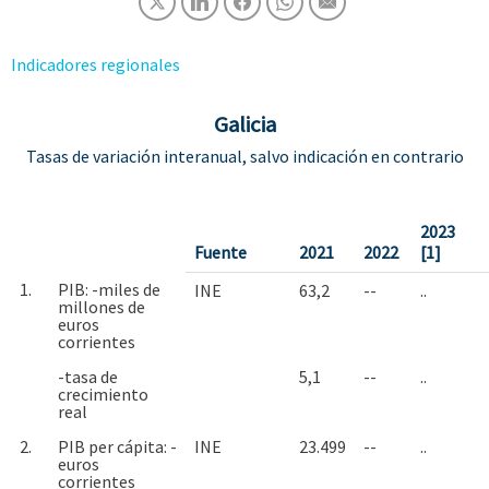
Indicadores regionales
Galicia
Tasas de variación interanual, salvo indicación en contrario
2023
Fuente
2021
2022
[1]
1.
PIB: -miles de
INE
63,2
--
..
millones de
euros
corrientes
-tasa de
5,1
--
..
crecimiento
real
2.
PIB per cápita: -
INE
23.499
--
..
euros
corrientes