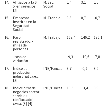
14.
Afiliados a la S.
M. Seg.
2,4
3,1
2,0
S. en servicios
Social
[2]
15.
Empresas
M. Trabajo
0,8
0,7
-0,7
inscritas en la
Seguridad
Social
16.
Paro
M. Trabajo
163,4
146,2
136,1
registrado: -
miles de
personas
-tasa de
-9,3
-10,6
-7,8
variación
17.
Índice de
INE/Funcas
8,7
-0,9
3,9
producción
industrial c.v.e.c
[3]
18.
Índice cifra de
INE/Funcas
10,5
13,4
3,9
negocios sector
servicios
(deflactado)
c.v.e.c [3] [4]