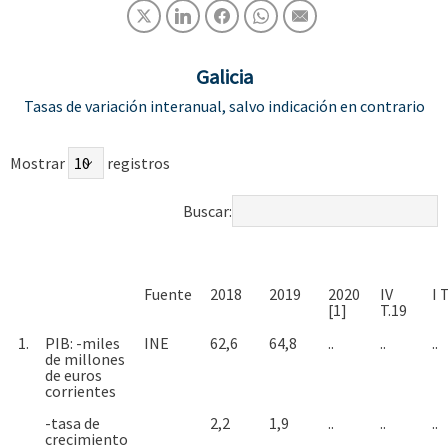
Galicia
Tasas de variación interanual, salvo indicación en contrario
Mostrar
registros
Buscar:
Fuente
2018
2019
2020
IV
I 
[1]
T.19
1.
PIB: -miles
INE
62,6
64,8
..
..
..
de millones
de euros
corrientes
-tasa de
2,2
1,9
..
..
..
crecimiento