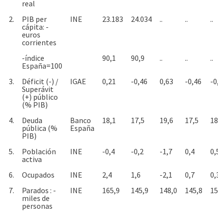
real
2.
PIB per
INE
23.183
24.034
..
..
..
cápita: -
euros
corrientes
-índice
90,1
90,9
..
..
..
España=100
3.
Déficit (-) /
IGAE
0,21
-0,46
0,63
-0,46
-0
Superávit
(+) público
(% PIB)
4.
Deuda
Banco
18,1
17,5
19,6
17,5
18
pública (%
España
PIB)
5.
Población
INE
-0,4
-0,2
-1,7
0,4
0,
activa
6.
Ocupados
INE
2,4
1,6
-2,1
0,7
0,
7.
Parados : -
INE
165,9
145,9
148,0
145,8
15
miles de
personas