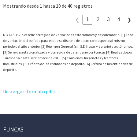
Mostrando desde 1 hasta 10 de 40 registros
1
2
3
4
❮
❯
NOTAS. c.v.e.c: serie corregida de variaciones estacionales y de calendario. [1] Tasa
de variación del período para el que se dispone de datos con respecto al mismo
periodo del año anterior. [2] Régimen General (sin S.E. hogar y agrario) y autónomos.
[3] Serie desestacionalizada y corregida de calendario por Funcas [4] Realizado por
Turespaña hasta septiembre de 2015. [5] Camiones, furgonetas y tractores
industriales. [6] Crédito de las entidades de depósito. [6] Crédito de las entidades de
depósito.
Descargar (formato pdf)
FUNCAS