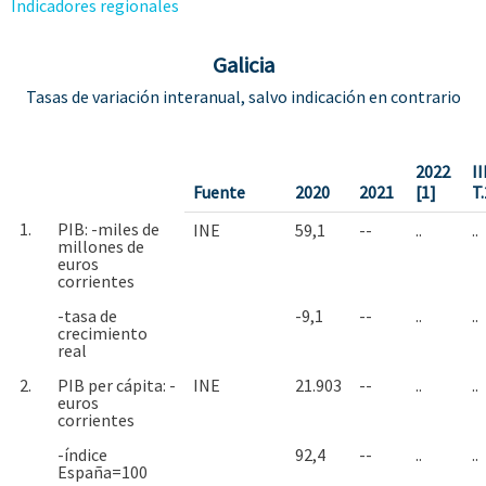
Indicadores regionales
Galicia
Tasas de variación interanual, salvo indicación en contrario
2022
II
Fuente
2020
2021
[1]
T
1.
PIB: -miles de
INE
59,1
--
..
..
millones de
euros
corrientes
-tasa de
-9,1
--
..
..
crecimiento
real
2.
PIB per cápita: -
INE
21.903
--
..
..
euros
corrientes
-índice
92,4
--
..
..
España=100