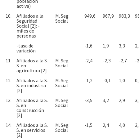
población
activa)
10.
Afiliados a la
M. Seg.
949,6
967,9
983,3
9
Seguridad
Social
Social [2]: -
miles de
personas
-tasa de
-1,6
1,9
3,3
2
variación
11.
Afiliados a la S.
M. Seg.
-2,4
-2,3
-2,7
-2
S. en
Social
agricultura [2]
12.
Afiliados a la S.
M. Seg.
-1,2
-0,1
1,0
0
S. en industria
Social
[2]
13.
Afiliados a la S.
M. Seg.
-3,5
3,2
2,9
3
S. en
Social
construcción
[2]
14.
Afiliados a la S.
M. Seg.
-1,5
2,4
4,0
3
S. en servicios
Social
[2]