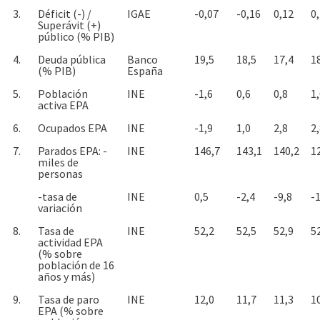
3.
Déficit (-) /
IGAE
-0,07
-0,16
0,12
0
Superávit (+)
público (% PIB)
4.
Deuda pública
Banco
19,5
18,5
17,4
1
(% PIB)
España
5.
Población
INE
-1,6
0,6
0,8
1
activa EPA
6.
Ocupados EPA
INE
-1,9
1,0
2,8
2
7.
Parados EPA: -
INE
146,7
143,1
140,2
1
miles de
personas
-tasa de
INE
0,5
-2,4
-9,8
-
variación
8.
Tasa de
INE
52,2
52,5
52,9
5
actividad EPA
(% sobre
población de 16
años y más)
9.
Tasa de paro
INE
12,0
11,7
11,3
1
EPA (% sobre