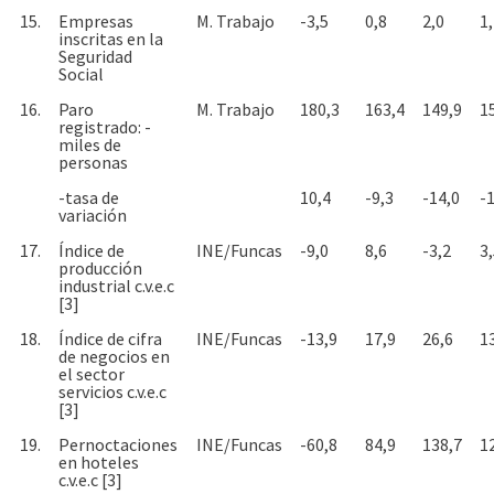
15.
Empresas
M. Trabajo
-3,5
0,8
2,0
1
inscritas en la
Seguridad
Social
16.
Paro
M. Trabajo
180,3
163,4
149,9
1
registrado: -
miles de
personas
-tasa de
10,4
-9,3
-14,0
-
variación
17.
Índice de
INE/Funcas
-9,0
8,6
-3,2
3
producción
industrial c.v.e.c
[3]
18.
Índice de cifra
INE/Funcas
-13,9
17,9
26,6
1
de negocios en
el sector
servicios c.v.e.c
[3]
19.
Pernoctaciones
INE/Funcas
-60,8
84,9
138,7
1
en hoteles
c.v.e.c [3]