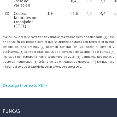
-tasa de
6,4
0,6
2,3
-0
variación
33.
Costes
INE
-1,6
4,9
4,4
5
laborales por
trabajador
(ETCL)
NOTAS. c.v.e.c: serie corregida de variaciones estacionales y de calendario. [1] Tasa
de variación del periodo para el que se dispone de datos con respecto al mismo
periodo del año anterior. [2] Régimen General (sin S.E. hogar ni agrario) y
autónomos. [3] Serie desestacionalizada y corregida de calendario por Funcas [4]
Realizado por Turespaña hasta septiembre de 2015. [5] Camiones, furgonetas y
tractores industriales. [6] Crédito de las entidades de depósito. [**] No hay tasa
interanual porque el dato de hace un año es cercano a cero.
Descarga (Formato PDF)
FUNCAS