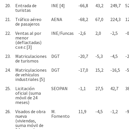
20.
Entrada de
INE [4]
-66,8
43,2
249,7
5
turistas
21.
Tráfico aéreo
AENA
-68,2
67,0
224,3
1
de pasajeros
22.
Ventas al por
INE/Funcas
-2,6
2,0
-2,5
-0
menor
(deflactadas)
c.v.e.c [3]
23.
Matriculaciones
DGT
-20,7
-5,3
-4,5
-
de turismos
24.
Matriculaciones
DGT
-17,0
15,2
-16,5
-5
de vehículos
industriales [5]
25.
Licitación
SEOPAN
-1,1
27,5
42,7
3
oficial (suma
móvil de 24
meses)
26.
Visados de obra
M.
11,9
-4,5
-1,2
-9
nueva
Fomento
(viviendas,
suma móvil de