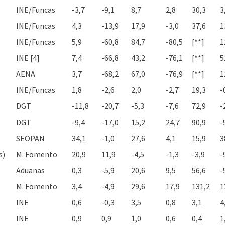
INE/Funcas
-3,7
-9,1
8,7
2,8
30,3
3
INE/Funcas
4,3
-13,9
17,9
-3,0
37,6
1
INE/Funcas
5,9
-60,8
84,7
-80,5
[**]
1
INE [4]
7,4
-66,8
43,2
-76,1
[**]
5
AENA
3,7
-68,2
67,0
-76,9
[**]
1
INE/Funcas
1,8
-2,6
2,0
-2,7
19,3
-
DGT
-11,8
-20,7
-5,3
-7,6
72,9
-
DGT
-9,4
-17,0
15,2
24,7
90,9
-
SEOPAN
34,1
-1,0
27,6
4,1
15,9
3
s)
M. Fomento
20,9
11,9
-4,5
-1,3
-3,9
-
Aduanas
0,3
-5,9
20,6
9,5
56,6
-
M. Fomento
3,4
-4,9
29,6
17,9
131,2
1
INE
0,6
-0,3
3,5
0,8
3,1
4
INE
0,9
0,9
1,0
0,6
0,4
1