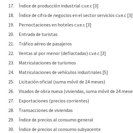
17.
Índice de producción industrial c.v.e.c [3]
18.
Índice de cifra de negocios en el sector servicios c.v.e.c [3]
19.
Pernoctaciones en hoteles c.v.e.c [3]
20.
Entrada de turistas
21.
Tráfico aéreo de pasajeros
22.
Ventas al por menor (deflactadas) c.v.e.c [3]
23.
Matriculaciones de turismos
24.
Matriculaciones de vehículos industriales [5]
25.
Licitación oficial (suma móvil de 24 meses)
26.
Visados de obra nueva (viviendas, suma móvil de 24 mese
27.
Exportaciones (precios corrientes)
28.
Transacciones de viviendas
29.
Índice de precios al consumo general
30.
Índice de precios al consumo subyacente