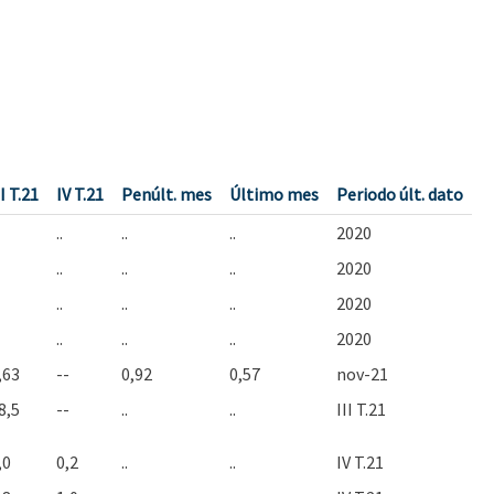
II T.21
IV T.21
Penúlt. mes
Último mes
Periodo últ. dato
..
..
..
2020
..
..
..
2020
..
..
..
2020
..
..
..
2020
,63
--
0,92
0,57
nov-21
8,5
--
..
..
III T.21
,0
0,2
..
..
IV T.21