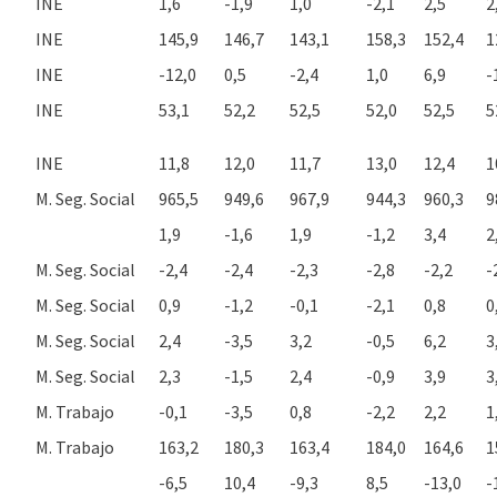
INE
1,6
-1,9
1,0
-2,1
2,5
2
INE
145,9
146,7
143,1
158,3
152,4
1
INE
-12,0
0,5
-2,4
1,0
6,9
-
INE
53,1
52,2
52,5
52,0
52,5
5
INE
11,8
12,0
11,7
13,0
12,4
1
M. Seg. Social
965,5
949,6
967,9
944,3
960,3
9
1,9
-1,6
1,9
-1,2
3,4
2
M. Seg. Social
-2,4
-2,4
-2,3
-2,8
-2,2
-
M. Seg. Social
0,9
-1,2
-0,1
-2,1
0,8
0
M. Seg. Social
2,4
-3,5
3,2
-0,5
6,2
3
M. Seg. Social
2,3
-1,5
2,4
-0,9
3,9
3
M. Trabajo
-0,1
-3,5
0,8
-2,2
2,2
1
M. Trabajo
163,2
180,3
163,4
184,0
164,6
1
-6,5
10,4
-9,3
8,5
-13,0
-