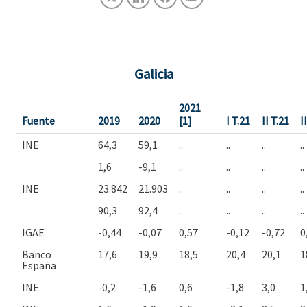
Galicia
2021
Fuente
2019
2020
[1]
I T.21
II T.21
I
INE
64,3
59,1
..
..
..
..
1,6
-9,1
..
..
..
..
INE
23.842
21.903
..
..
..
..
90,3
92,4
..
..
..
..
IGAE
-0,44
-0,07
0,57
-0,12
-0,72
0
Banco
17,6
19,9
18,5
20,4
20,1
1
España
INE
-0,2
-1,6
0,6
-1,8
3,0
1