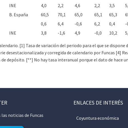
INE
4,0
2,2
4,6
2,2
3,5
5
B. España
60,5
70,1
65,0
65,1
65,3
6
0,6
6,4
-0,6
6,2
0,4
-
INE
3,8
-1,6
4,9
-0,0
10,2
5
 calendario. [1] Tasa de variación del periodo para el que se dispon
erie desestacionalizada y corregida de calendario por Funcas [4] 
s de depósito. [**] No hay tasa interanual porque el dato de hace u
TER
ENLACES DE INTERÉS
 las noticias de Funcas
Coyuntura económica