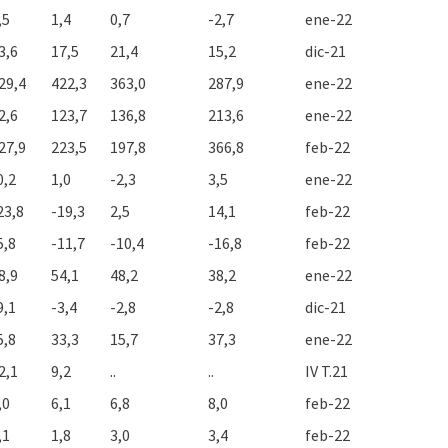
,5
1,4
0,7
-2,7
ene-22
3,6
17,5
21,4
15,2
dic-21
29,4
422,3
363,0
287,9
ene-22
2,6
123,7
136,8
213,6
ene-22
27,9
223,5
197,8
366,8
feb-22
0,2
1,0
-2,3
3,5
ene-22
23,8
-19,3
2,5
14,1
feb-22
5,8
-11,7
-10,4
-16,8
feb-22
8,9
54,1
48,2
38,2
ene-22
9,1
-3,4
-2,8
-2,8
dic-21
5,8
33,3
15,7
37,3
ene-22
2,1
9,2
..
..
IV T.21
,0
6,1
6,8
8,0
feb-22
,1
1,8
3,0
3,4
feb-22