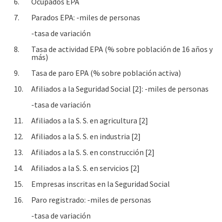
6.
Ocupados EPA
7.
Parados EPA: -miles de personas
-tasa de variación
8.
Tasa de actividad EPA (% sobre población de 16 años y
más)
9.
Tasa de paro EPA (% sobre población activa)
10.
Afiliados a la Seguridad Social [2]: -miles de personas
-tasa de variación
11.
Afiliados a la S. S. en agricultura [2]
12.
Afiliados a la S. S. en industria [2]
13.
Afiliados a la S. S. en construcción [2]
14.
Afiliados a la S. S. en servicios [2]
15.
Empresas inscritas en la Seguridad Social
16.
Paro registrado: -miles de personas
-tasa de variación