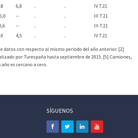
,8
6,8
..
..
IV T.21
5,0
--
..
..
III T.21
0,6
--
..
..
III T.21
,0
4,5
..
..
IV T.21
e de datos con respecto al mismo periodo del año anterior. [2]
Realizado por Turespaña hasta septiembre de 2015. [5] Camiones,
n año es cercano a cero.
SÍGUENOS