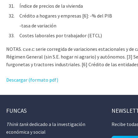
31.
Índice de precios de la vivienda
32.
Crédito a hogares y empresas [6]: -% del PIB
-tasa de variación
33.
Costes laborales por trabajador (ETCL)
NOTAS. c.v.e.c: serie corregida de variaciones estacionales y de
Régimen General (sin S.E. hogar ni agrario) y autónomos. [3] S
furgonetas y tractores industriales. [6] Crédito de las entidade
Descargar (formato pdf)
FUNCAS
NEWSLET
Think tank
dedicado a la investigación
Recibe todas
económica y social