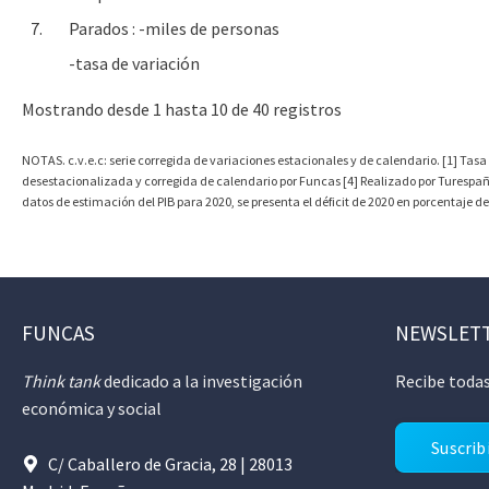
7.
Parados : -miles de personas
-tasa de variación
Mostrando desde 1 hasta 10 de 40 registros
NOTAS. c.v.e.c: serie corregida de variaciones estacionales y de calendario. [1] Tasa
desestacionalizada y corregida de calendario por Funcas [4] Realizado por Turespaña h
datos de estimación del PIB para 2020, se presenta el déficit de 2020 en porcentaje d
FUNCAS
NEWSLET
Think tank
dedicado a la investigación
Recibe todas
económica y social
Suscrib
C/ Caballero de Gracia, 28 | 28013