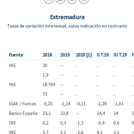
Extremadura
Tasas de variación interanual, salvo indicación en contrario
Fuente
2018
2019
2020 [1]
II T.19
III T.19
I
INE
20
--
..
..
..
..
1,9
--
..
..
..
..
INE
18.769
--
..
..
..
..
73
--
..
..
..
..
IGAE / Funcas
-0,25
-1,24
-0,11
-1,28
-1,01
-
Banco España
23,1
22,8
--
24,4
24
2
INE
0,2
0,3
-1,3
-0,4
0,6
0
INE
3,7
3,1
-2,6
4,1
3,2
-