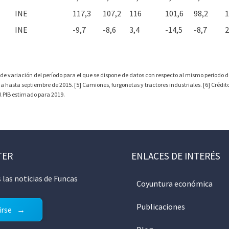
INE
117,3
107,2
116
101,6
98,2
1
INE
-9,7
-8,6
3,4
-14,5
-8,7
2
 de variación del período para el que se dispone de datos con respecto al mismo periodo de
asta septiembre de 2015. [5] Camiones, furgonetas y tractores industriales. [6] Crédito de
el PIB estimado para 2019.
TER
ENLACES DE INTERÉS
 las noticias de Funcas
Coyuntura económica
Publicaciones
irse