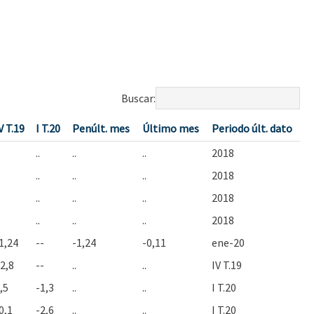
Buscar:
V T.19
I T.20
Penúlt. mes
Último mes
Periodo últ. dato
..
..
..
2018
..
..
..
2018
..
..
..
2018
..
..
..
2018
1,24
--
-1,24
-0,11
ene-20
2,8
--
..
..
IV T.19
,5
-1,3
..
..
I T.20
0,1
-2,6
..
..
I T.20