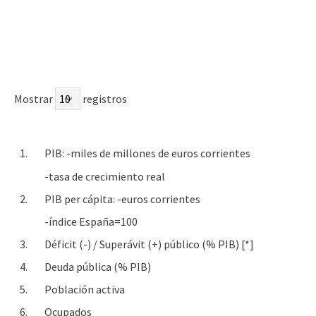
Mostrar
registros
1.
PIB: -miles de millones de euros corrientes
-tasa de crecimiento real
2.
PIB per cápita: -euros corrientes
-índice España=100
3.
Déficit (-) / Superávit (+) público (% PIB) [*]
4.
Deuda pública (% PIB)
5.
Población activa
6.
Ocupados