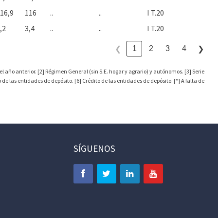
16,9
116
..
..
I T.20
,2
3,4
..
..
I T.20
1
2
3
4
❮
❯
l año anterior. [2] Régimen General (sin S.E. hogar y agrario) y autónomos. [3] Serie
 las entidades de depósito. [6] Crédito de las entidades de depósito. [*] A falta de
SÍGUENOS