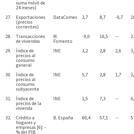
suma móvil de
24 meses)
27.
Exportaciones
DataComex
2,7
8,7
-0,7
1
(precios
corrientes)
28.
Transacciones
M.
-9,0
16,5
--
2
de viviendas
Fomento
29.
Índice de
INE
3,2
2,8
2,6
3
precios al
consumo
general
30.
Índice de
INE
5,7
2,8
1,7
2
precios al
consumo
subyacente
31.
Índice de
INE
1,5
7,3
--
6
precios de la
vivienda
32.
Crédito a
B. España
60,4
57,1
--
5
hogares y
empresas [6]: -
% del PIB