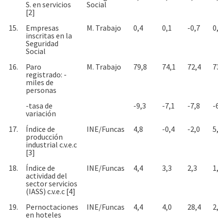
S. en servicios
Social
[2]
15.
Empresas
M. Trabajo
0,4
0,1
-0,7
0
inscritas en la
Seguridad
Social
16.
Paro
M. Trabajo
79,8
74,1
72,4
7
registrado: -
miles de
personas
-tasa de
-9,3
-7,1
-7,8
-
variación
17.
Índice de
INE/Funcas
4,8
-0,4
-2,0
5
producción
industrial c.v.e.c
[3]
18.
Índice de
INE/Funcas
4,4
3,3
2,3
1
actividad del
sector servicios
(IASS) c.v.e.c [4]
19.
Pernoctaciones
INE/Funcas
4,4
4,0
28,4
2
en hoteles