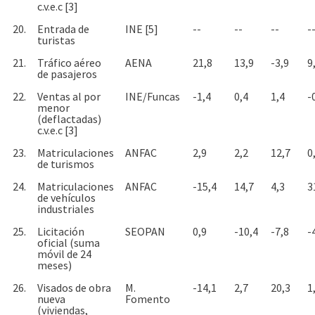
c.v.e.c [3]
20.
Entrada de
INE [5]
--
--
--
-
turistas
21.
Tráfico aéreo
AENA
21,8
13,9
-3,9
9
de pasajeros
22.
Ventas al por
INE/Funcas
-1,4
0,4
1,4
-
menor
(deflactadas)
c.v.e.c [3]
23.
Matriculaciones
ANFAC
2,9
2,2
12,7
0
de turismos
24.
Matriculaciones
ANFAC
-15,4
14,7
4,3
3
de vehículos
industriales
25.
Licitación
SEOPAN
0,9
-10,4
-7,8
-
oficial (suma
móvil de 24
meses)
26.
Visados de obra
M.
-14,1
2,7
20,3
1
nueva
Fomento
(viviendas,