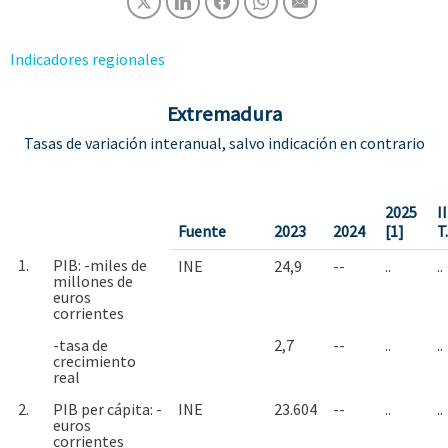
Indicadores regionales
Extremadura
Tasas de variación interanual, salvo indicación en contrario
2025
II
Fuente
2023
2024
[1]
T
1.
PIB: -miles de
INE
24,9
--
..
..
millones de
euros
corrientes
-tasa de
2,7
--
..
..
crecimiento
real
2.
PIB per cápita: -
INE
23.604
--
..
..
euros
corrientes