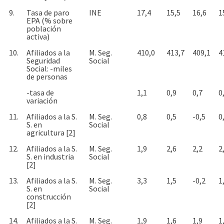
9.
Tasa de paro
INE
17,4
15,5
16,6
1
EPA (% sobre
población
activa)
10.
Afiliados a la
M. Seg.
410,0
413,7
409,1
4
Seguridad
Social
Social: -miles
de personas
-tasa de
1,1
0,9
0,7
0
variación
11.
Afiliados a la S.
M. Seg.
0,8
0,5
-0,5
0
S. en
Social
agricultura [2]
12.
Afiliados a la S.
M. Seg.
1,9
2,6
2,2
2
S. en industria
Social
[2]
13.
Afiliados a la S.
M. Seg.
3,3
1,5
-0,2
1
S. en
Social
construcción
[2]
14.
Afiliados a la S.
M. Seg.
1,9
1,6
1,9
1