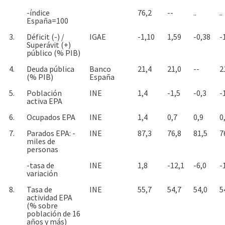
-índice
76,2
--
..
..
España=100
3.
Déficit (-) /
IGAE
-1,10
1,59
-0,38
-
Superávit (+)
público (% PIB)
4.
Deuda pública
Banco
21,4
21,0
--
2
(% PIB)
España
5.
Población
INE
1,4
-1,5
-0,3
-
activa EPA
6.
Ocupados EPA
INE
1,4
0,7
0,9
0
7.
Parados EPA: -
INE
87,3
76,8
81,5
7
miles de
personas
-tasa de
INE
1,8
-12,1
-6,0
-
variación
8.
Tasa de
INE
55,7
54,7
54,0
5
actividad EPA
(% sobre
población de 16
años y más)