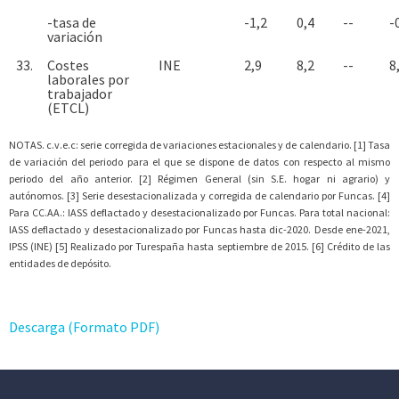
-tasa de
-1,2
0,4
--
-
variación
33.
Costes
INE
2,9
8,2
--
8
laborales por
trabajador
(ETCL)
NOTAS. c.v.e.c: serie corregida de variaciones estacionales y de calendario. [1] Tasa
de variación del periodo para el que se dispone de datos con respecto al mismo
periodo del año anterior. [2] Régimen General (sin S.E. hogar ni agrario) y
autónomos. [3] Serie desestacionalizada y corregida de calendario por Funcas. [4]
Para CC.AA.: IASS deflactado y desestacionalizado por Funcas. Para total nacional:
IASS deflactado y desestacionalizado por Funcas hasta dic-2020. Desde ene-2021,
IPSS (INE) [5] Realizado por Turespaña hasta septiembre de 2015. [6] Crédito de las
entidades de depósito.
Descarga (Formato PDF)