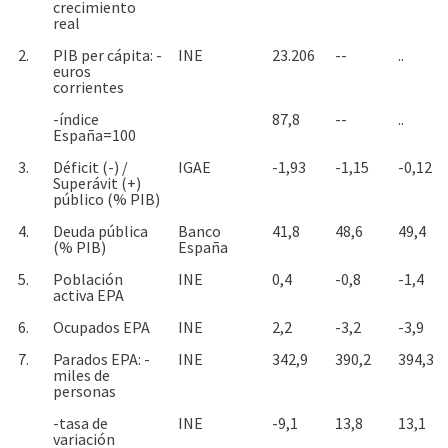
crecimiento
real
2.
PIB per cápita: -
INE
23.206
--
..
euros
corrientes
-índice
87,8
--
..
España=100
3.
Déficit (-) /
IGAE
-1,93
-1,15
-0,12
Superávit (+)
público (% PIB)
4.
Deuda pública
Banco
41,8
48,6
49,4
(% PIB)
España
5.
Población
INE
0,4
-0,8
-1,4
activa EPA
6.
Ocupados EPA
INE
2,2
-3,2
-3,9
7.
Parados EPA: -
INE
342,9
390,2
394,3
miles de
personas
-tasa de
INE
-9,1
13,8
13,1
variación