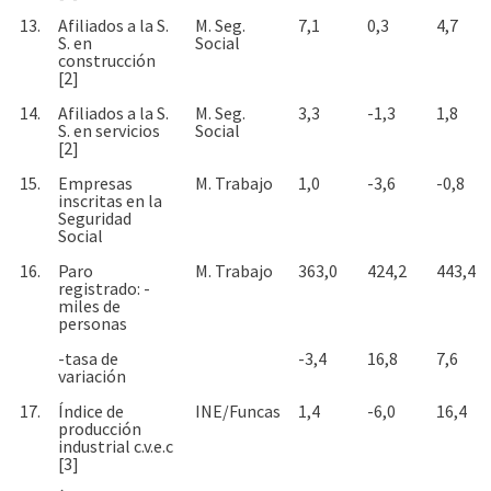
13.
Afiliados a la S.
M. Seg.
7,1
0,3
4,7
S. en
Social
construcción
[2]
14.
Afiliados a la S.
M. Seg.
3,3
-1,3
1,8
S. en servicios
Social
[2]
15.
Empresas
M. Trabajo
1,0
-3,6
-0,8
inscritas en la
Seguridad
Social
16.
Paro
M. Trabajo
363,0
424,2
443,4
registrado: -
miles de
personas
-tasa de
-3,4
16,8
7,6
variación
17.
Índice de
INE/Funcas
1,4
-6,0
16,4
producción
industrial c.v.e.c
[3]