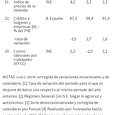
31.
Índice de
INE
4,2
2,2
1,2
precios de la
vivienda
32.
Crédito a
B. España
87,3
99,4
91,4
hogares y
empresas [6]: -
% del PIB
-tasa de
-3,5
2,7
1,6
variación
33.
Costes
INE
2,2
-2,5
2,2
laborales por
trabajador
(ETCL)
NOTAS. c.v.e.c: serie corregida de variaciones estacionales y de
calendario. [1] Tasa de variación del periodo para el que se
dispone de datos con respecto al mismo periodo del año
anterior. [2] Régimen General (sin S.E. hogar ni agrario) y
autónomos. [3] Serie desestacionalizada y corregida de
calendario por Funcas [4] Realizado por Turespaña hasta