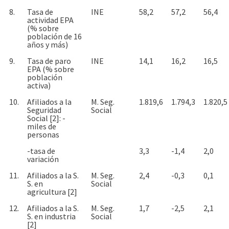
8.
Tasa de
INE
58,2
57,2
56,4
actividad EPA
(% sobre
población de 16
años y más)
9.
Tasa de paro
INE
14,1
16,2
16,5
EPA (% sobre
población
activa)
10.
Afiliados a la
M. Seg.
1.819,6
1.794,3
1.820,5
Seguridad
Social
Social [2]: -
miles de
personas
-tasa de
3,3
-1,4
2,0
variación
11.
Afiliados a la S.
M. Seg.
2,4
-0,3
0,1
S. en
Social
agricultura [2]
12.
Afiliados a la S.
M. Seg.
1,7
-2,5
2,1
S. en industria
Social
[2]