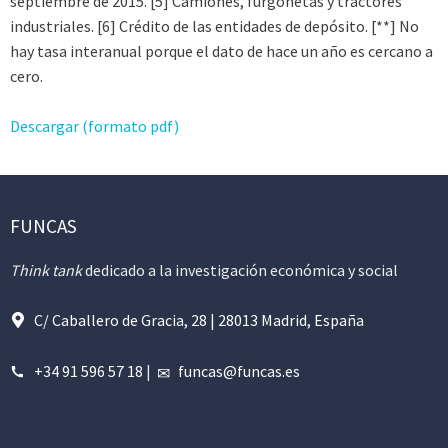
septiembre de 2015. [5] Camiones, furgonetas y tractores
industriales. [6] Crédito de las entidades de depósito. [**] No
hay tasa interanual porque el dato de hace un año es cercano a
cero.
Descargar (formato pdf)
FUNCAS
Think tank
dedicado a la investigación económica y social
C/ Caballero de Gracia, 28 | 28013 Madrid, España
+34 91 596 57 18
|
funcas@funcas.es