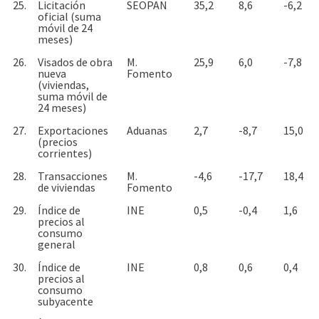
25.
Licitación
SEOPAN
35,2
8,6
-6,2
oficial (suma
móvil de 24
meses)
26.
Visados de obra
M.
25,9
6,0
-7,8
nueva
Fomento
(viviendas,
suma móvil de
24 meses)
27.
Exportaciones
Aduanas
2,7
-8,7
15,0
(precios
corrientes)
28.
Transacciones
M.
-4,6
-17,7
18,4
de viviendas
Fomento
29.
Índice de
INE
0,5
-0,4
1,6
precios al
consumo
general
30.
Índice de
INE
0,8
0,6
0,4
precios al
consumo
subyacente