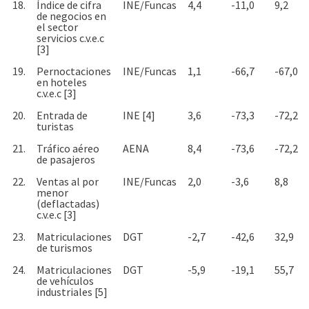
18.
Índice de cifra
INE/Funcas
4,4
-11,0
9,2
de negocios en
el sector
servicios c.v.e.c
[3]
19.
Pernoctaciones
INE/Funcas
1,1
-66,7
-67,0
en hoteles
c.v.e.c [3]
20.
Entrada de
INE [4]
3,6
-73,3
-72,2
turistas
21.
Tráfico aéreo
AENA
8,4
-73,6
-72,2
de pasajeros
22.
Ventas al por
INE/Funcas
2,0
-3,6
8,8
menor
(deflactadas)
c.v.e.c [3]
23.
Matriculaciones
DGT
-2,7
-42,6
32,9
de turismos
24.
Matriculaciones
DGT
-5,9
-19,1
55,7
de vehículos
industriales [5]