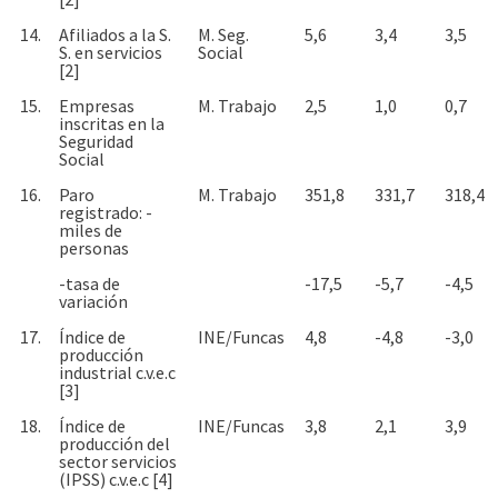
14.
Afiliados a la S.
M. Seg.
5,6
3,4
3,5
S. en servicios
Social
[2]
15.
Empresas
M. Trabajo
2,5
1,0
0,7
inscritas en la
Seguridad
Social
16.
Paro
M. Trabajo
351,8
331,7
318,4
registrado: -
miles de
personas
-tasa de
-17,5
-5,7
-4,5
variación
17.
Índice de
INE/Funcas
4,8
-4,8
-3,0
producción
industrial c.v.e.c
[3]
18.
Índice de
INE/Funcas
3,8
2,1
3,9
producción del
sector servicios
(IPSS) c.v.e.c [4]