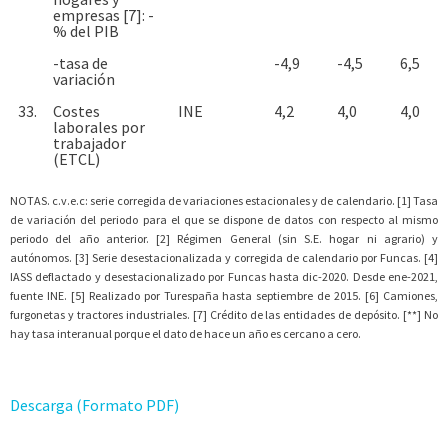
empresas [7]: -
% del PIB
-tasa de
-4,9
-4,5
6,5
variación
33.
Costes
INE
4,2
4,0
4,0
laborales por
trabajador
(ETCL)
NOTAS. c.v.e.c: serie corregida de variaciones estacionales y de calendario. [1] Tasa
de variación del periodo para el que se dispone de datos con respecto al mismo
periodo del año anterior. [2] Régimen General (sin S.E. hogar ni agrario) y
autónomos. [3] Serie desestacionalizada y corregida de calendario por Funcas. [4]
IASS deflactado y desestacionalizado por Funcas hasta dic-2020. Desde ene-2021,
fuente INE. [5] Realizado por Turespaña hasta septiembre de 2015. [6] Camiones,
furgonetas y tractores industriales. [7] Crédito de las entidades de depósito. [**] No
hay tasa interanual porque el dato de hace un año es cercano a cero.
Descarga (Formato PDF)