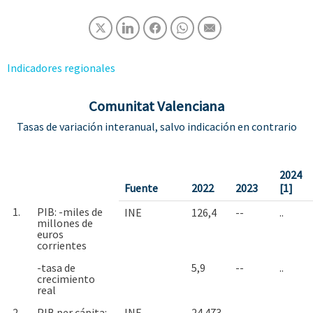
Indicadores regionales
Comunitat Valenciana
Tasas de variación interanual, salvo indicación en contrario
2024
Fuente
2022
2023
[1]
1.
PIB: -miles de
INE
126,4
--
..
millones de
euros
corrientes
-tasa de
5,9
--
..
crecimiento
real
2.
PIB per cápita: -
INE
24.473
--
..