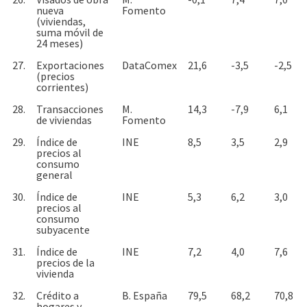
nueva
Fomento
(viviendas,
suma móvil de
24 meses)
27.
Exportaciones
DataComex
21,6
-3,5
-2,5
(precios
corrientes)
28.
Transacciones
M.
14,3
-7,9
6,1
de viviendas
Fomento
29.
Índice de
INE
8,5
3,5
2,9
precios al
consumo
general
30.
Índice de
INE
5,3
6,2
3,0
precios al
consumo
subyacente
31.
Índice de
INE
7,2
4,0
7,6
precios de la
vivienda
32.
Crédito a
B. España
79,5
68,2
70,8
hogares y