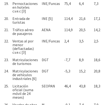
19.
Pernoctaciones
INE/Funcas
75,4
6,4
7,3
en hoteles
c.v.e.c [3]
20.
Entrada de
INE [5]
114,4
21,6
17,1
turistas
21.
Tráfico aéreo
AENA
114,9
20,5
14,2
de pasajeros
22.
Ventas al por
INE/Funcas
2,4
3,5
2,5
menor
(deflactadas)
c.v.e.c [3]
23.
Matriculaciones
DGT
-7,7
8,9
18,6
de turismos
24.
Matriculaciones
DGT
-5,3
15,2
20,8
de vehículos
industriales [6]
25.
Licitación
SEOPAN
46,4
43,8
18,3
oficial (suma
móvil de 24
meses)
26.
Visados de obra
M.
-0,1
7,4
7,0