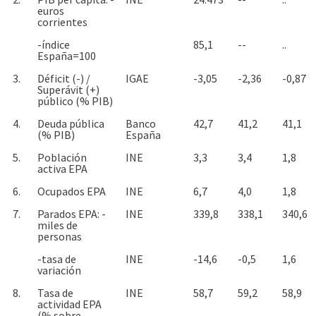
euros
corrientes
-índice
85,1
--
..
España=100
3.
Déficit (-) /
IGAE
-3,05
-2,36
-0,87
Superávit (+)
público (% PIB)
4.
Deuda pública
Banco
42,7
41,2
41,1
(% PIB)
España
5.
Población
INE
3,3
3,4
1,8
activa EPA
6.
Ocupados EPA
INE
6,7
4,0
1,8
7.
Parados EPA: -
INE
339,8
338,1
340,6
miles de
personas
-tasa de
INE
-14,6
-0,5
1,6
variación
8.
Tasa de
INE
58,7
59,2
58,9
actividad EPA
(% sobre