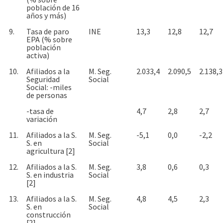
población de 16
años y más)
9.
Tasa de paro
INE
13,3
12,8
12,7
EPA (% sobre
población
activa)
10.
Afiliados a la
M. Seg.
2.033,4
2.090,5
2.138,3
Seguridad
Social
Social: -miles
de personas
-tasa de
4,7
2,8
2,7
variación
11.
Afiliados a la S.
M. Seg.
-5,1
0,0
-2,2
S. en
Social
agricultura [2]
12.
Afiliados a la S.
M. Seg.
3,8
0,6
0,3
S. en industria
Social
[2]
13.
Afiliados a la S.
M. Seg.
4,8
4,5
2,3
S. en
Social
construcción
[2]