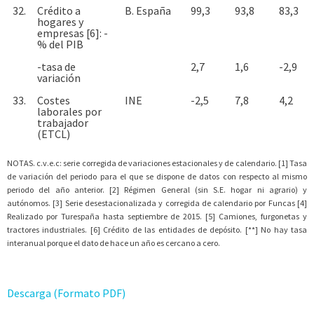
32.
Crédito a
B. España
99,3
93,8
83,3
hogares y
empresas [6]: -
% del PIB
-tasa de
2,7
1,6
-2,9
variación
33.
Costes
INE
-2,5
7,8
4,2
laborales por
trabajador
(ETCL)
NOTAS. c.v.e.c: serie corregida de variaciones estacionales y de calendario. [1] Tasa
de variación del periodo para el que se dispone de datos con respecto al mismo
periodo del año anterior. [2] Régimen General (sin S.E. hogar ni agrario) y
autónomos. [3] Serie desestacionalizada y corregida de calendario por Funcas [4]
Realizado por Turespaña hasta septiembre de 2015. [5] Camiones, furgonetas y
tractores industriales. [6] Crédito de las entidades de depósito. [**] No hay tasa
interanual porque el dato de hace un año es cercano a cero.
Descarga (Formato PDF)