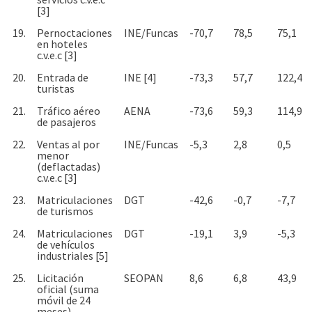
[3]
19.
Pernoctaciones
INE/Funcas
-70,7
78,5
75,1
en hoteles
c.v.e.c [3]
20.
Entrada de
INE [4]
-73,3
57,7
122,4
turistas
21.
Tráfico aéreo
AENA
-73,6
59,3
114,9
de pasajeros
22.
Ventas al por
INE/Funcas
-5,3
2,8
0,5
menor
(deflactadas)
c.v.e.c [3]
23.
Matriculaciones
DGT
-42,6
-0,7
-7,7
de turismos
24.
Matriculaciones
DGT
-19,1
3,9
-5,3
de vehículos
industriales [5]
25.
Licitación
SEOPAN
8,6
6,8
43,9
oficial (suma
móvil de 24
meses)