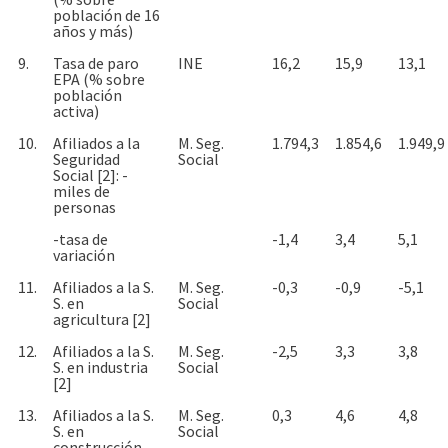
población de 16
años y más)
9.
Tasa de paro
INE
16,2
15,9
13,1
EPA (% sobre
población
activa)
10.
Afiliados a la
M. Seg.
1.794,3
1.854,6
1.949,9
Seguridad
Social
Social [2]: -
miles de
personas
-tasa de
-1,4
3,4
5,1
variación
11.
Afiliados a la S.
M. Seg.
-0,3
-0,9
-5,1
S. en
Social
agricultura [2]
12.
Afiliados a la S.
M. Seg.
-2,5
3,3
3,8
S. en industria
Social
[2]
13.
Afiliados a la S.
M. Seg.
0,3
4,6
4,8
S. en
Social
construcción