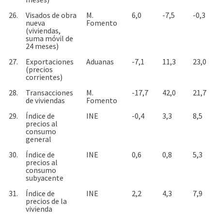
26.
Visados de obra
M.
6,0
-7,5
-0,3
nueva
Fomento
(viviendas,
suma móvil de
24 meses)
27.
Exportaciones
Aduanas
-7,1
11,3
23,0
(precios
corrientes)
28.
Transacciones
M.
-17,7
42,0
21,7
de viviendas
Fomento
29.
Índice de
INE
-0,4
3,3
8,5
precios al
consumo
general
30.
Índice de
INE
0,6
0,8
5,3
precios al
consumo
subyacente
31.
Índice de
INE
2,2
4,3
7,9
precios de la
vivienda