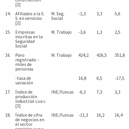
[2]
14.
Afiliados a la S.
M. Seg.
-1,3
3,3
5,6
S. en servicios
Social
[2]
15.
Empresas
M. Trabajo
-3,6
1,3
2,5
inscritas en la
Seguridad
Social
16.
Paro
M. Trabajo
424,2
426,5
351,8
registrado: -
miles de
personas
-tasa de
16,8
0,5
-17,5
variación
17.
Índice de
INE/Funcas
-6,3
7,3
3,3
producción
industrial c.v.e.c
[3]
18.
Índice de cifra
INE/Funcas
-11,3
16,2
16,4
de negocios en
el sector
servicios c.v.e.c