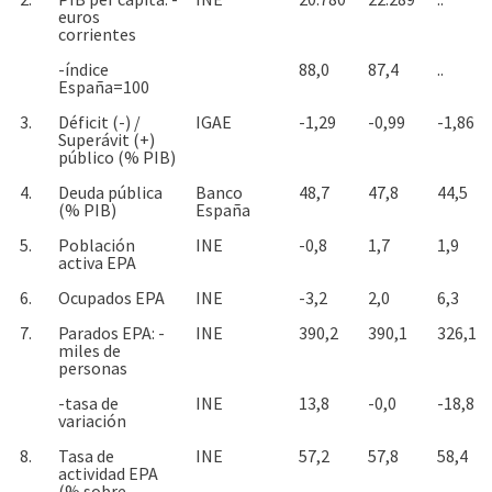
euros
corrientes
-índice
88,0
87,4
..
España=100
3.
Déficit (-) /
IGAE
-1,29
-0,99
-1,86
Superávit (+)
público (% PIB)
4.
Deuda pública
Banco
48,7
47,8
44,5
(% PIB)
España
5.
Población
INE
-0,8
1,7
1,9
activa EPA
6.
Ocupados EPA
INE
-3,2
2,0
6,3
7.
Parados EPA: -
INE
390,2
390,1
326,1
miles de
personas
-tasa de
INE
13,8
-0,0
-18,8
variación
8.
Tasa de
INE
57,2
57,8
58,4
actividad EPA
(% sobre