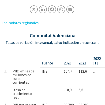
Indicadores regionales
Comunitat Valenciana
Tasas de variación interanual, salvo indicación en contrario
2022
Fuente
2020
2021
[1]
1.
PIB: -miles de
INE
104,7
112,6
..
millones de
euros
corrientes
-tasa de
-10,9
5,6
..
crecimiento
real
2.
PIB per cápita: -
INE
20.780
22.289
..