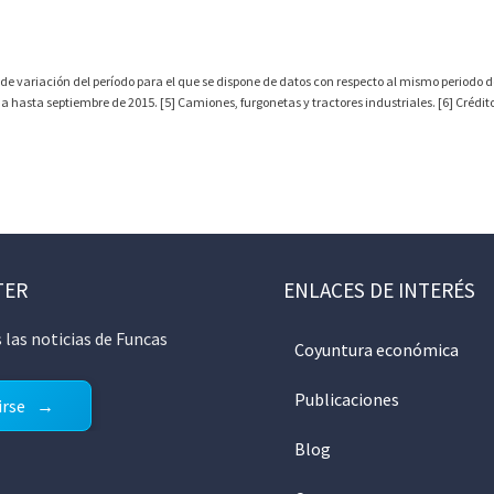
 de variación del período para el que se dispone de datos con respecto al mismo periodo de
hasta septiembre de 2015. [5] Camiones, furgonetas y tractores industriales. [6] Crédito 
TER
ENLACES DE INTERÉS
 las noticias de Funcas
Coyuntura económica
Publicaciones
irse
Blog