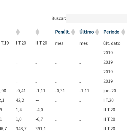
Buscar:
Penúlt.
Último
Periodo
 T.19
I T.20
II T.20
mes
mes
últ. dato
..
..
..
..
2019
..
..
..
..
2019
..
..
..
..
2019
..
..
..
..
2019
1,90
-0,41
-1,11
-0,31
-1,11
jun-20
2,1
42,2
--
..
..
I T.20
,9
1,4
-4,0
..
..
II T.20
,1
1,0
-6,7
..
..
II T.20
46,7
348,7
391,1
..
..
II T.20