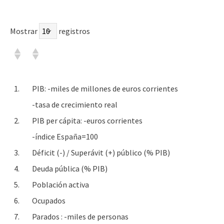
Mostrar
registros
1.
PIB: -miles de millones de euros corrientes
-tasa de crecimiento real
2.
PIB per cápita: -euros corrientes
-índice España=100
3.
Déficit (-) / Superávit (+) público (% PIB)
4.
Deuda pública (% PIB)
5.
Población activa
6.
Ocupados
7.
Parados : -miles de personas