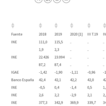
Fuente
2018
2019
2020 [1]
III T.19
IV
INE
111,0
115,5
..
..
..
1,9
2,3
..
..
..
INE
22.426
23.094
..
..
..
87,2
87,4
..
..
..
IGAE
-1,42
-1,90
-1,11
-0,96
-
Banco España
42,4
42,1
42,2
42,0
4
INE
-0,5
0,4
-1,4
0,5
1
INE
2,6
2,2
-2,9
2,1
2
INE
377,3
342,9
369,9
339,7
3