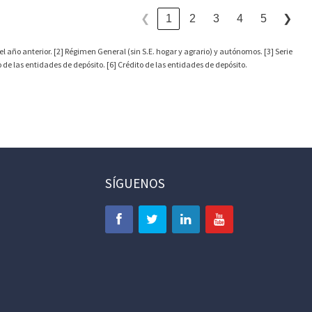
1
2
3
4
5
❮
❯
l año anterior. [2] Régimen General (sin S.E. hogar y agrario) y autónomos. [3] Serie
de las entidades de depósito. [6] Crédito de las entidades de depósito.
SÍGUENOS