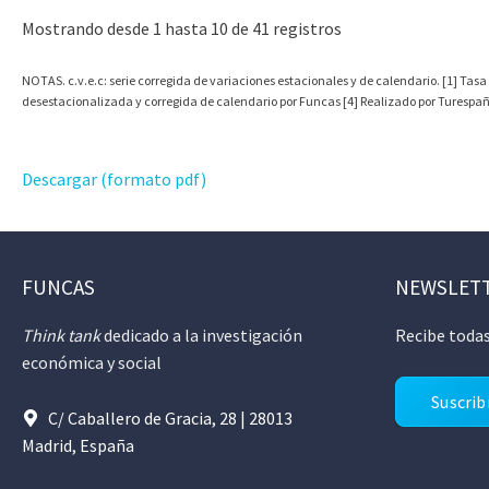
Mostrando desde 1 hasta 10 de 41 registros
NOTAS. c.v.e.c: serie corregida de variaciones estacionales y de calendario. [1] Tasa
desestacionalizada y corregida de calendario por Funcas [4] Realizado por Turespaña 
Descargar (formato pdf)
FUNCAS
NEWSLET
Think tank
dedicado a la investigación
Recibe todas
económica y social
Suscrib
C/ Caballero de Gracia, 28 | 28013
Madrid, España