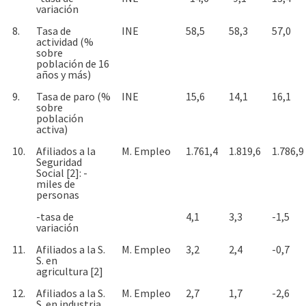
variación
8.
Tasa de
INE
58,5
58,3
57,0
actividad (%
sobre
población de 16
años y más)
9.
Tasa de paro (%
INE
15,6
14,1
16,1
sobre
población
activa)
10.
Afiliados a la
M. Empleo
1.761,4
1.819,6
1.786,9
Seguridad
Social [2]: -
miles de
personas
-tasa de
4,1
3,3
-1,5
variación
11.
Afiliados a la S.
M. Empleo
3,2
2,4
-0,7
S. en
agricultura [2]
12.
Afiliados a la S.
M. Empleo
2,7
1,7
-2,6
S. en industria