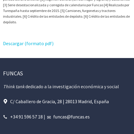
[3] Serie desestacionalizada y corregida de calendario por Funcas [4] Realizado por
Turespaña hasta septiembre de 2015. [5] Camiones, furgonetas y tractores
industriales. [6] Crédito de las entidades de depósito. [6] Crédito de las entidades de
depósito.
Descargar (formato pdf)
FUNCAS
Think tank
dedicado a la investigación económica y social
C/ Caballero de Gracia, 28 | 28013 Madrid, España
+34 91 596 57 18
|
funcas@funcas.es