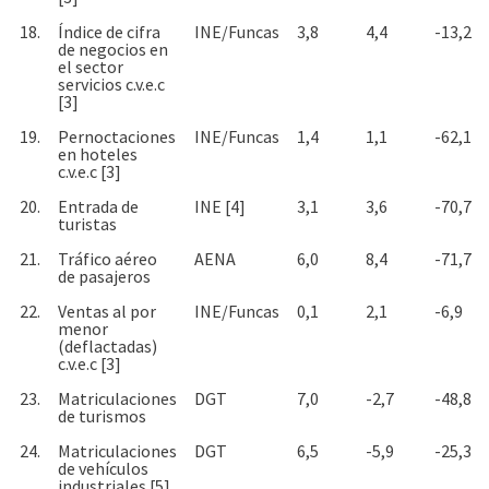
18.
Índice de cifra
INE/Funcas
3,8
4,4
-13,2
de negocios en
el sector
servicios c.v.e.c
[3]
19.
Pernoctaciones
INE/Funcas
1,4
1,1
-62,1
en hoteles
c.v.e.c [3]
20.
Entrada de
INE [4]
3,1
3,6
-70,7
turistas
21.
Tráfico aéreo
AENA
6,0
8,4
-71,7
de pasajeros
22.
Ventas al por
INE/Funcas
0,1
2,1
-6,9
menor
(deflactadas)
c.v.e.c [3]
23.
Matriculaciones
DGT
7,0
-2,7
-48,8
de turismos
24.
Matriculaciones
DGT
6,5
-5,9
-25,3
de vehículos
industriales [5]