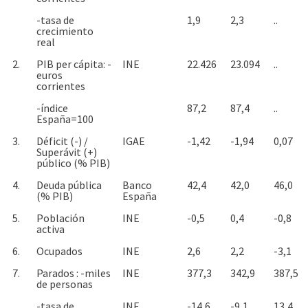
-tasa de
1,9
2,3
..
crecimiento
real
2.
PIB per cápita: -
INE
22.426
23.094
..
euros
corrientes
-índice
87,2
87,4
..
España=100
3.
Déficit (-) /
IGAE
-1,42
-1,94
0,07
Superávit (+)
público (% PIB)
4.
Deuda pública
Banco
42,4
42,0
46,0
(% PIB)
España
5.
Población
INE
-0,5
0,4
-0,8
activa
6.
Ocupados
INE
2,6
2,2
-3,1
7.
Parados : -miles
INE
377,3
342,9
387,5
de personas
-tasa de
INE
-14,6
-9,1
13,4