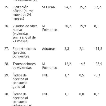
25.
Licitación
SEOPAN
54,2
35,2
12,2
oficial (suma
móvil de 24
meses)
26.
Visados de obra
M.
30,2
25,9
8,1
nueva
Fomento
(viviendas,
suma móvil de
24 meses)
27.
Exportaciones
Aduanas
3,3
2,1
-11,8
(precios
corrientes)
28.
Transacciones
M.
12,2
-4,6
-35,9
de viviendas
Fomento
29.
Índice de
INE
1,7
0,5
-0,4
precios al
consumo
general
30.
Índice de
INE
1,1
0,8
0,7
precios al
consumo
subyacente