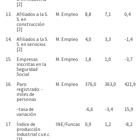
[2]
13.
Afiliados a la S.
M. Empleo
8,8
7,1
0,4
S. en
construcción
[2]
14.
Afiliados a la S.
M. Empleo
4,0
3,3
-1,4
S. en servicios
[2]
15.
Empresas
M. Empleo
1,8
1,0
-3,7
inscritas en la
Seguridad
Social
16.
Paro
M. Empleo
376,0
363,0
421,9
registrado: -
miles de
personas
-tasa de
-6,6
-3,4
15,9
variación
17.
Índice de
INE/Funcas
0,9
1,2
-8,2
producción
industrial c.v.e.c
[3]