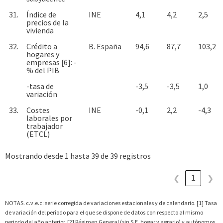
31.
Índice de
INE
4,1
4,2
2,5
precios de la
vivienda
32.
Crédito a
B. España
94,6
87,7
103,2
hogares y
empresas [6]: -
% del PIB
-tasa de
-3,5
-3,5
1,0
variación
33.
Costes
INE
-0,1
2,2
-4,3
laborales por
trabajador
(ETCL)
Mostrando desde 1 hasta 39 de 39 registros
1
❮
❯
NOTAS. c.v.e.c: serie corregida de variaciones estacionales y de calendario. [1] Tasa
de variación del período para el que se dispone de datos con respecto al mismo
periodo del año anterior. [2] Régimen General (sin S.E. hogar y agrario) y autónomos.