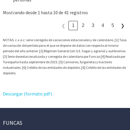
Mostrando desde 1 hasta 10 de 41 registros
1
2
3
4
5
❮
❯
NOTAS. c.v.e.c: serie corregida de variaciones estacionales y de calendario. [1] Tasa
de variación del período para el que se dispone de datos con respecto al mismo
periodo del año anterior. [2] Régimen General (sin S.E. hogar y agrario) y autónomos.
[3] Serie desestacionalizada y corregida de calendario por Funcas [4] Realizado por
Turespaña hasta septiembre de 2015. [5] Camiones, furgonetas y tractores
industriales. [6] Crédito de las entidades de depósito. [6] Crédito de las entidades de
depósito.
Descargar (formato pdf)
FUNCAS