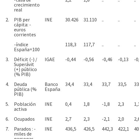
crecimiento
real
2.
PIB per
INE
30.426
31.110
..
..
..
cápita: -
euros
corrientes
-índice
118,3
117,7
..
..
..
España=100
3.
Déficit (-) /
IGAE
-0,44
-0,56
-0,46
-0,13
-0
Superávit
(+) público
(% PIB)
4.
Deuda
Banco
34,4
33,4
33,7
33,5
33
pública (%
España
PIB)
5.
Población
INE
0,4
1,8
-1,8
2,3
1,
activa
6.
Ocupados
INE
2,7
2,3
-2,1
2,0
2,
7.
Parados : -
INE
436,5
426,5
442,3
422,1
40
miles de
personas