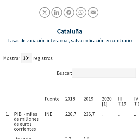
Cataluña
Tasas de variación interanual, salvo indicación en contrario
Mostrar
registros
Buscar:
Fuente
2018
2019
2020
III
IV
[1]
T.19
T.
1.
PIB: -miles
INE
228,7
236,7
..
..
..
de millones
de euros
corrientes
-tasa de
2,2
1,8
..
..
..