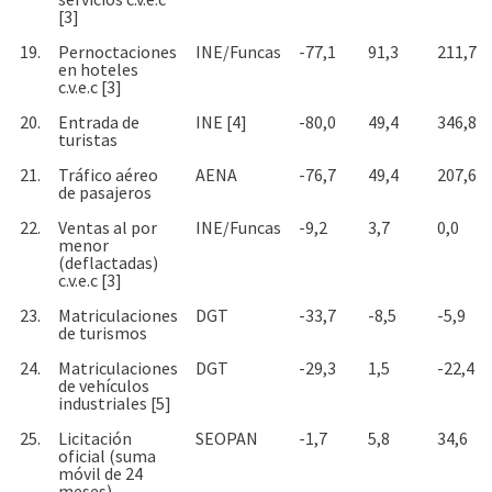
[3]
19.
Pernoctaciones
INE/Funcas
-77,1
91,3
211,7
en hoteles
c.v.e.c [3]
20.
Entrada de
INE [4]
-80,0
49,4
346,8
turistas
21.
Tráfico aéreo
AENA
-76,7
49,4
207,6
de pasajeros
22.
Ventas al por
INE/Funcas
-9,2
3,7
0,0
menor
(deflactadas)
c.v.e.c [3]
23.
Matriculaciones
DGT
-33,7
-8,5
-5,9
de turismos
24.
Matriculaciones
DGT
-29,3
1,5
-22,4
de vehículos
industriales [5]
25.
Licitación
SEOPAN
-1,7
5,8
34,6
oficial (suma
móvil de 24
meses)