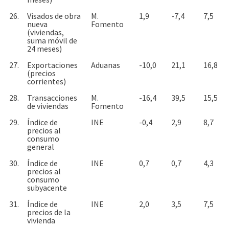
26.
Visados de obra
M.
1,9
-7,4
7,5
nueva
Fomento
(viviendas,
suma móvil de
24 meses)
27.
Exportaciones
Aduanas
-10,0
21,1
16,8
(precios
corrientes)
28.
Transacciones
M.
-16,4
39,5
15,5
de viviendas
Fomento
29.
Índice de
INE
-0,4
2,9
8,7
precios al
consumo
general
30.
Índice de
INE
0,7
0,7
4,3
precios al
consumo
subyacente
31.
Índice de
INE
2,0
3,5
7,5
precios de la
vivienda