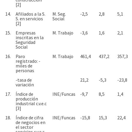
[2]
14.
Afiliados a la S.
M. Seg.
-2,5
2,8
5,1
S. en servicios
Social
[2]
15.
Empresas
M. Trabajo
-3,6
1,6
2,1
inscritas en la
Seguridad
Social
16.
Paro
M. Trabajo
461,4
437,2
357,3
registrado: -
miles de
personas
-tasa de
21,2
-5,3
-23,8
variación
17.
Índice de
INE/Funcas
-9,7
8,5
1,4
producción
industrial c.v.e.c
[3]
18.
Índice de cifra
INE/Funcas
-15,8
15,3
22,4
de negocios en
el sector
servicios c.v.e.c