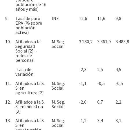
población de 16
años y más)
9.
Tasa de paro
INE
12,6
11,6
9,8
EPA (% sobre
población
activa)
10.
Afiliados a la
M. Seg.
3.280,2
3.361,9
3.483,8
Seguridad
Social
Social [2]: -
miles de
personas
-tasa de
-2,3
2,5
4,5
variación
11.
Afiliados a la S.
M. Seg.
-1,1
-0,5
-0,5
S. en
Social
agricultura [2]
12.
Afiliados a la S.
M. Seg.
-2,0
0,7
2,2
S. en industria
Social
[2]
13.
Afiliados a la S.
M. Seg.
-1,2
3,4
3,1
S. en
Social
construcción