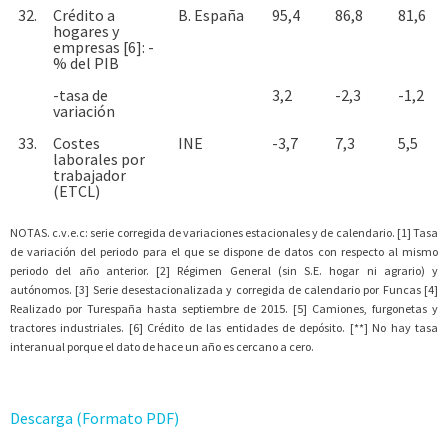
32.
Crédito a
B. España
95,4
86,8
81,6
hogares y
empresas [6]: -
% del PIB
-tasa de
3,2
-2,3
-1,2
variación
33.
Costes
INE
-3,7
7,3
5,5
laborales por
trabajador
(ETCL)
NOTAS. c.v.e.c: serie corregida de variaciones estacionales y de calendario. [1] Tasa
de variación del periodo para el que se dispone de datos con respecto al mismo
periodo del año anterior. [2] Régimen General (sin S.E. hogar ni agrario) y
autónomos. [3] Serie desestacionalizada y corregida de calendario por Funcas [4]
Realizado por Turespaña hasta septiembre de 2015. [5] Camiones, furgonetas y
tractores industriales. [6] Crédito de las entidades de depósito. [**] No hay tasa
interanual porque el dato de hace un año es cercano a cero.
Descarga (Formato PDF)