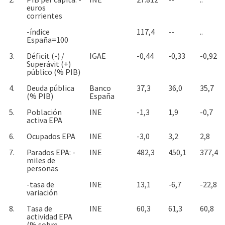
euros
corrientes
-índice
117,4
--
..
España=100
3.
Déficit (-) /
IGAE
-0,44
-0,33
-0,92
Superávit (+)
público (% PIB)
4.
Deuda pública
Banco
37,3
36,0
35,7
(% PIB)
España
5.
Población
INE
-1,3
1,9
-0,7
activa EPA
6.
Ocupados EPA
INE
-3,0
3,2
2,8
7.
Parados EPA: -
INE
482,3
450,1
377,4
miles de
personas
-tasa de
INE
13,1
-6,7
-22,8
variación
8.
Tasa de
INE
60,3
61,3
60,8
actividad EPA
(% sobre