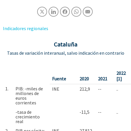
Indicadores regionales
Cataluña
Tasas de variación interanual, salvo indicación en contrario
2022
Fuente
2020
2021
[1]
1.
PIB: -miles de
INE
212,9
--
..
millones de
euros
corrientes
-tasa de
-11,5
--
..
crecimiento
real
2.
PIB per cápita: -
INE
27.812
--
..