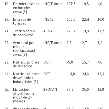
19.
Pernoctaciones
INE/Funcas
107,6
10,5
4,0
en hoteles
c.v.e.c [3]
20.
Entrada de
INE [5]
156,6
22,4
10,0
turistas
21.
Tráfico aéreo
AENA
126,7
19,8
11,7
de pasajeros
22.
Ventas al por
INE/Funcas
1,8
2,7
1,4
menor
(deflactadas)
c.v.e.c [3]
23.
Matriculaciones
DGT
-5,0
15,7
4,6
de turismos
24.
Matriculaciones
DGT
-14,8
24,6
13,4
de vehículos
industriales [6]
25.
Licitación
SEOPAN
36,9
35,0
13,9
oficial (suma
móvil de 24
meses)
26.
Visados de obra
M.
15,2
12,8
2,0