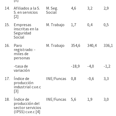
14.
Afiliados a la S.
M. Seg.
4,6
3,2
2,9
S. en servicios
Social
[2]
15.
Empresas
M. Trabajo
1,7
0,4
0,5
inscritas en la
Seguridad
Social
16.
Paro
M. Trabajo
354,6
340,4
336,1
registrado: -
miles de
personas
-tasa de
-18,9
-4,0
-1,2
variación
17.
Índice de
INE/Funcas
0,8
-0,6
3,3
producción
industrial c.v.e.c
[3]
18.
Índice de
INE/Funcas
5,6
1,9
3,0
producción del
sector servicios
(IPSS) c.v.e.c [4]