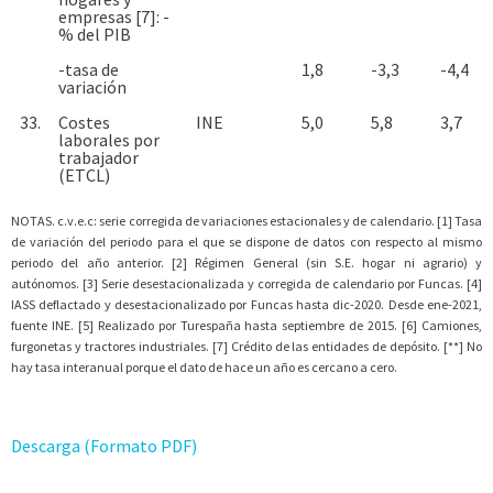
empresas [7]: -
% del PIB
-tasa de
1,8
-3,3
-4,4
variación
33.
Costes
INE
5,0
5,8
3,7
laborales por
trabajador
(ETCL)
NOTAS. c.v.e.c: serie corregida de variaciones estacionales y de calendario. [1] Tasa
de variación del periodo para el que se dispone de datos con respecto al mismo
periodo del año anterior. [2] Régimen General (sin S.E. hogar ni agrario) y
autónomos. [3] Serie desestacionalizada y corregida de calendario por Funcas. [4]
IASS deflactado y desestacionalizado por Funcas hasta dic-2020. Desde ene-2021,
fuente INE. [5] Realizado por Turespaña hasta septiembre de 2015. [6] Camiones,
furgonetas y tractores industriales. [7] Crédito de las entidades de depósito. [**] No
hay tasa interanual porque el dato de hace un año es cercano a cero.
Descarga (Formato PDF)