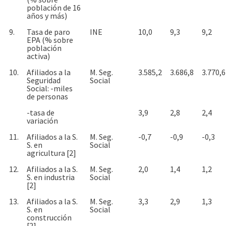
población de 16
años y más)
9.
Tasa de paro
INE
10,0
9,3
9,2
EPA (% sobre
población
activa)
10.
Afiliados a la
M. Seg.
3.585,2
3.686,8
3.770,6
Seguridad
Social
Social: -miles
de personas
-tasa de
3,9
2,8
2,4
variación
11.
Afiliados a la S.
M. Seg.
-0,7
-0,9
-0,3
S. en
Social
agricultura [2]
12.
Afiliados a la S.
M. Seg.
2,0
1,4
1,2
S. en industria
Social
[2]
13.
Afiliados a la S.
M. Seg.
3,3
2,9
1,3
S. en
Social
construcción
[2]