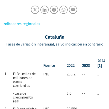
Indicadores regionales
Cataluña
Tasas de variación interanual, salvo indicación en contrario
2024
Fuente
2022
2023
[1]
1.
PIB: -miles de
INE
255,2
--
..
millones de
euros
corrientes
-tasa de
6,0
--
..
crecimiento
real
2.
PIB per cápita: -
INE
32.550
--
..