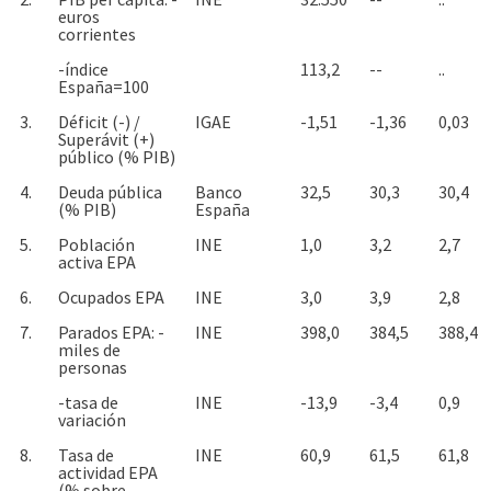
euros
corrientes
-índice
113,2
--
..
España=100
3.
Déficit (-) /
IGAE
-1,51
-1,36
0,03
Superávit (+)
público (% PIB)
4.
Deuda pública
Banco
32,5
30,3
30,4
(% PIB)
España
5.
Población
INE
1,0
3,2
2,7
activa EPA
6.
Ocupados EPA
INE
3,0
3,9
2,8
7.
Parados EPA: -
INE
398,0
384,5
388,4
miles de
personas
-tasa de
INE
-13,9
-3,4
0,9
variación
8.
Tasa de
INE
60,9
61,5
61,8
actividad EPA
(% sobre