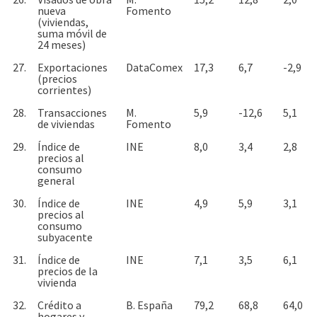
nueva
Fomento
(viviendas,
suma móvil de
24 meses)
27.
Exportaciones
DataComex
17,3
6,7
-2,9
(precios
corrientes)
28.
Transacciones
M.
5,9
-12,6
5,1
de viviendas
Fomento
29.
Índice de
INE
8,0
3,4
2,8
precios al
consumo
general
30.
Índice de
INE
4,9
5,9
3,1
precios al
consumo
subyacente
31.
Índice de
INE
7,1
3,5
6,1
precios de la
vivienda
32.
Crédito a
B. España
79,2
68,8
64,0
hogares y