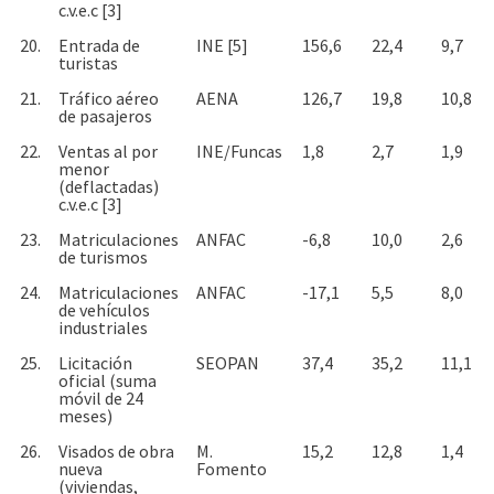
c.v.e.c [3]
20.
Entrada de
INE [5]
156,6
22,4
9,7
turistas
21.
Tráfico aéreo
AENA
126,7
19,8
10,8
de pasajeros
22.
Ventas al por
INE/Funcas
1,8
2,7
1,9
menor
(deflactadas)
c.v.e.c [3]
23.
Matriculaciones
ANFAC
-6,8
10,0
2,6
de turismos
24.
Matriculaciones
ANFAC
-17,1
5,5
8,0
de vehículos
industriales
25.
Licitación
SEOPAN
37,4
35,2
11,1
oficial (suma
móvil de 24
meses)
26.
Visados de obra
M.
15,2
12,8
1,4
nueva
Fomento
(viviendas,