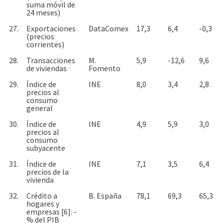
suma móvil de
24 meses)
27.
Exportaciones
DataComex
17,3
6,4
-0,3
(precios
corrientes)
28.
Transacciones
M.
5,9
-12,6
9,6
de viviendas
Fomento
29.
Índice de
INE
8,0
3,4
2,8
precios al
consumo
general
30.
Índice de
INE
4,9
5,9
3,0
precios al
consumo
subyacente
31.
Índice de
INE
7,1
3,5
6,4
precios de la
vivienda
32.
Crédito a
B. España
78,1
69,3
65,3
hogares y
empresas [6]: -
% del PIB