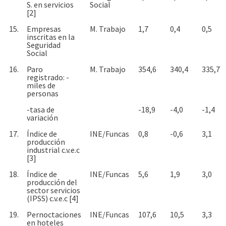
S. en servicios
Social
[2]
15.
Empresas
M. Trabajo
1,7
0,4
0,5
inscritas en la
Seguridad
Social
16.
Paro
M. Trabajo
354,6
340,4
335,7
registrado: -
miles de
personas
-tasa de
-18,9
-4,0
-1,4
variación
17.
Índice de
INE/Funcas
0,8
-0,6
3,1
producción
industrial c.v.e.c
[3]
18.
Índice de
INE/Funcas
5,6
1,9
3,0
producción del
sector servicios
(IPSS) c.v.e.c [4]
19.
Pernoctaciones
INE/Funcas
107,6
10,5
3,3
en hoteles