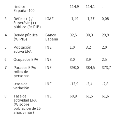
-índice
114,9
114,1
..
España=100
3.
Déficit (-) /
IGAE
-1,49
-1,37
0,08
Superávit (+)
público (% PIB)
4.
Deuda pública
Banco
32,5
30,3
29,9
(% PIB)
España
5.
Población
INE
1,0
3,2
2,0
activa EPA
6.
Ocupados EPA
INE
3,0
3,9
2,5
7.
Parados EPA: -
INE
398,0
384,5
373,7
miles de
personas
-tasa de
INE
-13,9
-3,4
-2,8
variación
8.
Tasa de
INE
60,9
61,5
61,6
actividad EPA
(% sobre
población de 16
años y más)