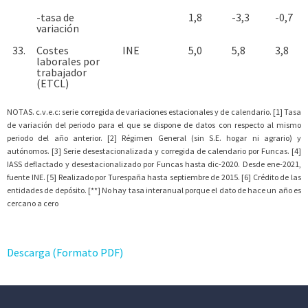
-tasa de
1,8
-3,3
-0,7
variación
33.
Costes
INE
5,0
5,8
3,8
laborales por
trabajador
(ETCL)
NOTAS. c.v.e.c: serie corregida de variaciones estacionales y de calendario. [1] Tasa
de variación del periodo para el que se dispone de datos con respecto al mismo
periodo del año anterior. [2] Régimen General (sin S.E. hogar ni agrario) y
autónomos. [3] Serie desestacionalizada y corregida de calendario por Funcas. [4]
IASS deflactado y desestacionalizado por Funcas hasta dic-2020. Desde ene-2021,
fuente INE. [5] Realizado por Turespaña hasta septiembre de 2015. [6] Crédito de las
entidades de depósito. [**] No hay tasa interanual porque el dato de hace un año es
cercano a cero
Descarga (Formato PDF)