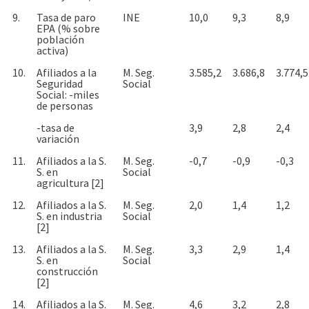
9.
Tasa de paro
INE
10,0
9,3
8,9
EPA (% sobre
población
activa)
10.
Afiliados a la
M. Seg.
3.585,2
3.686,8
3.774,5
Seguridad
Social
Social: -miles
de personas
-tasa de
3,9
2,8
2,4
variación
11.
Afiliados a la S.
M. Seg.
-0,7
-0,9
-0,3
S. en
Social
agricultura [2]
12.
Afiliados a la S.
M. Seg.
2,0
1,4
1,2
S. en industria
Social
[2]
13.
Afiliados a la S.
M. Seg.
3,3
2,9
1,4
S. en
Social
construcción
[2]
14.
Afiliados a la S.
M. Seg.
4,6
3,2
2,8