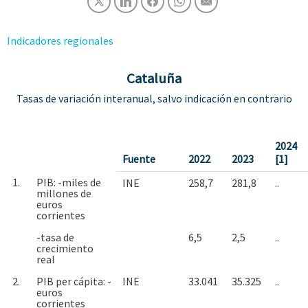
Indicadores regionales
Cataluña
Tasas de variación interanual, salvo indicación en contrario
2024
Fuente
2022
2023
[1]
1.
PIB: -miles de
INE
258,7
281,8
..
millones de
euros
corrientes
-tasa de
6,5
2,5
..
crecimiento
real
2.
PIB per cápita: -
INE
33.041
35.325
..
euros
corrientes