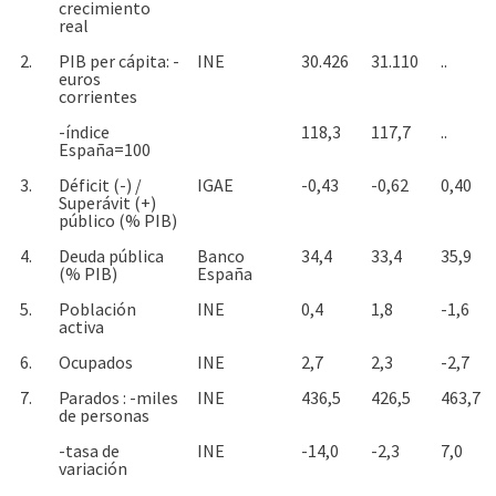
crecimiento
real
2.
PIB per cápita: -
INE
30.426
31.110
..
euros
corrientes
-índice
118,3
117,7
..
España=100
3.
Déficit (-) /
IGAE
-0,43
-0,62
0,40
Superávit (+)
público (% PIB)
4.
Deuda pública
Banco
34,4
33,4
35,9
(% PIB)
España
5.
Población
INE
0,4
1,8
-1,6
activa
6.
Ocupados
INE
2,7
2,3
-2,7
7.
Parados : -miles
INE
436,5
426,5
463,7
de personas
-tasa de
INE
-14,0
-2,3
7,0
variación