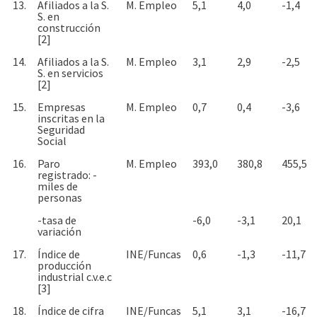
13.
Afiliados a la S.
M. Empleo
5,1
4,0
-1,4
S. en
construcción
[2]
14.
Afiliados a la S.
M. Empleo
3,1
2,9
-2,5
S. en servicios
[2]
15.
Empresas
M. Empleo
0,7
0,4
-3,6
inscritas en la
Seguridad
Social
16.
Paro
M. Empleo
393,0
380,8
455,5
registrado: -
miles de
personas
-tasa de
-6,0
-3,1
20,1
variación
17.
Índice de
INE/Funcas
0,6
-1,3
-11,7
producción
industrial c.v.e.c
[3]
18.
Índice de cifra
INE/Funcas
5,1
3,1
-16,7