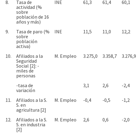
8.
Tasa de
INE
61,3
61,4
60,1
actividad (%
sobre
población de 16
años y más)
9.
Tasa de paro (%
INE
11,5
11,0
12,2
sobre
población
activa)
10.
Afiliados a la
M. Empleo
3.275,0
3.358,7
3.276,9
Seguridad
Social [2]: -
miles de
personas
-tasa de
3,1
2,6
-2,4
variación
11.
Afiliados a la S.
M. Empleo
-0,4
-0,5
-1,2
S. en
agricultura [2]
12.
Afiliados a la S.
M. Empleo
2,6
0,6
-2,0
S. en industria
[2]