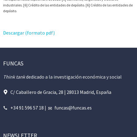
industriales. [6] Crédito de las entidades de depósito. [6] Crédito de las entidades de
depósito.
Descargar (
f
ormato pdf)
FUNCAS
Think tank
dedicado a la investigación económica y social
C/ Caballero de Gracia, 28 | 28013 Madrid, España
+34 91 596 57 18
|
funcas@funcas.es
NEWSLETTER