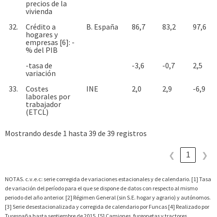
precios de la
vivienda
32.
Crédito a
B. España
86,7
83,2
97,6
hogares y
empresas [6]: -
% del PIB
-tasa de
-3,6
-0,7
2,5
variación
33.
Costes
INE
2,0
2,9
-6,9
laborales por
trabajador
(ETCL)
Mostrando desde 1 hasta 39 de 39 registros
1
❮
❯
NOTAS. c.v.e.c: serie corregida de variaciones estacionales y de calendario. [1] Tasa
de variación del período para el que se dispone de datos con respecto al mismo
periodo del año anterior. [2] Régimen General (sin S.E. hogar y agrario) y autónomos.
[3] Serie desestacionalizada y corregida de calendario por Funcas [4] Realizado por
Turespaña hasta septiembre de 2015. [5] Camiones, furgonetas y tractores