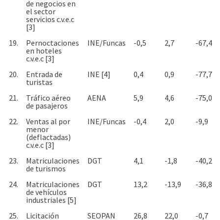
de negocios en
el sector
servicios c.v.e.c
[3]
19.
Pernoctaciones
INE/Funcas
-0,5
2,7
-67,4
en hoteles
c.v.e.c [3]
20.
Entrada de
INE [4]
0,4
0,9
-77,7
turistas
21.
Tráfico aéreo
AENA
5,9
4,6
-75,0
de pasajeros
22.
Ventas al por
INE/Funcas
-0,4
2,0
-9,9
menor
(deflactadas)
c.v.e.c [3]
23.
Matriculaciones
DGT
4,1
-1,8
-40,2
de turismos
24.
Matriculaciones
DGT
13,2
-13,9
-36,8
de vehículos
industriales [5]
25.
Licitación
SEOPAN
26,8
22,0
-0,7