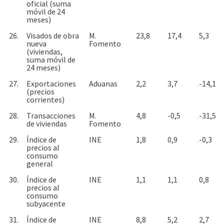
oficial (suma
móvil de 24
meses)
26.
Visados de obra
M.
23,8
17,4
5,3
nueva
Fomento
(viviendas,
suma móvil de
24 meses)
27.
Exportaciones
Aduanas
2,2
3,7
-14,1
(precios
corrientes)
28.
Transacciones
M.
4,8
-0,5
-31,5
de viviendas
Fomento
29.
Índice de
INE
1,8
0,9
-0,3
precios al
consumo
general
30.
Índice de
INE
1,1
1,1
0,8
precios al
consumo
subyacente
31.
Índice de
INE
8,8
5,2
2,7