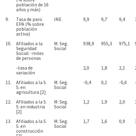
población de 16
años y más)
9.
Tasa de paro
INE
9,9
9,7
9,4
EPA (% sobre
población
activa)
10.
Afiliados a la
M. Seg.
938,9
955,3
975,1
Seguridad
Social
Social: -miles
de personas
-tasa de
2,0
1,8
2,1
variación
11.
Afiliados a la S.
M. Seg.
-0,4
0,1
-0,6
S. en
Social
agricultura [2]
12.
Afiliados a la S.
M. Seg.
1,2
1,9
2,0
S. en industria
Social
[2]
13.
Afiliados a la S.
M. Seg.
1,7
1,6
0,9
S. en
Social
construcción
[2]