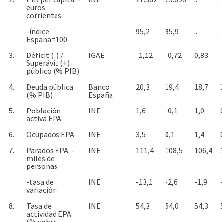
euros
corrientes
-índice
95,2
95,9
..
.
España=100
3.
Déficit (-) /
IGAE
-1,12
-0,72
0,83
Superávit (+)
público (% PIB)
4.
Deuda pública
Banco
20,3
19,4
18,7
(% PIB)
España
5.
Población
INE
1,6
-0,1
1,0
activa EPA
6.
Ocupados EPA
INE
3,5
0,1
1,4
7.
Parados EPA: -
INE
111,4
108,5
106,4
miles de
personas
-tasa de
INE
-13,1
-2,6
-1,9
variación
8.
Tasa de
INE
54,3
54,0
54,3
actividad EPA
(% sobre