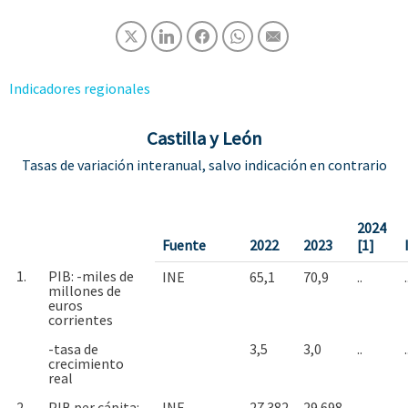
Indicadores regionales
Castilla y León
Tasas de variación interanual, salvo indicación en contrario
2024
Fuente
2022
2023
[1]
1.
PIB: -miles de
INE
65,1
70,9
..
.
millones de
euros
corrientes
-tasa de
3,5
3,0
..
.
crecimiento
real
2.
PIB per cápita: -
INE
27.382
29.698
..
.