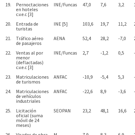
19.
Pernoctaciones
INE/Funcas
47,0
7,6
3,2
en hoteles
c.v.e.c [3]
20.
Entrada de
INE [5]
103,6
19,7
11,2
turistas
21.
Tráfico aéreo
AENA
52,4
28,2
-7,0
de pasajeros
22.
Ventas al por
INE/Funcas
2,7
-1,2
0,5
menor
(deflactadas)
c.v.e.c [3]
23.
Matriculaciones
ANFAC
-10,9
-5,4
5,3
de turismos
24.
Matriculaciones
ANFAC
-22,6
8,9
-3,6
de vehículos
industriales
25.
Licitación
SEOPAN
23,2
48,1
16,6
oficial (suma
móvil de 24
meses)
26.
Visados de obra
M.
7,9
8,3
6,9