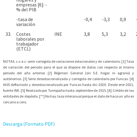
empresas [6]: -
% del PIB
-tasa de
-0,4
-3,3
0,9
variación
33.
Costes
INE
3,8
5,3
3,2
laborales por
trabajador
(ETCL)
NOTAS. c.v.e.c: serie corregida de variaciones estacionales y de calendario. [1] Tasa
de variación del periodo para el que se dispone de datos con respecto al mismo
periodo del año anterior. [2] Régimen General (sin S.E. hogar ni agrario) y
autónomos. [3] Serie desestacionalizada y corregida de calendario por Funcas. [4]
IASS deflactado y desestacionalizado por Funcas hasta dic-2020. Desde ene-2021,
fuente INE. [5] Realizado por Turespaña hasta septiembre de 2015. [6] Crédito de las
entidades de depósito. [**] No hay tasa interanual porque el dato de hace un año es
cercano a cero.
Descarga (Formato PDF)