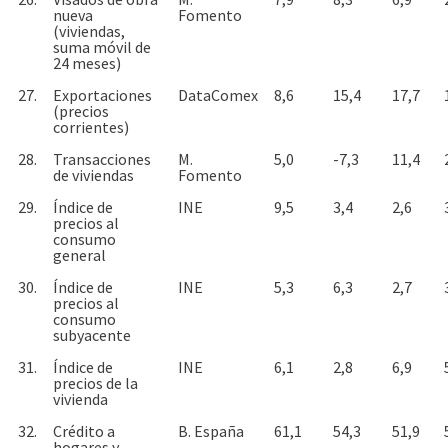
nueva
Fomento
(viviendas,
suma móvil de
24 meses)
27.
Exportaciones
DataComex
8,6
15,4
17,7
(precios
corrientes)
28.
Transacciones
M.
5,0
-7,3
11,4
de viviendas
Fomento
29.
Índice de
INE
9,5
3,4
2,6
precios al
consumo
general
30.
Índice de
INE
5,3
6,3
2,7
precios al
consumo
subyacente
31.
Índice de
INE
6,1
2,8
6,9
precios de la
vivienda
32.
Crédito a
B. España
61,1
54,3
51,9
hogares y