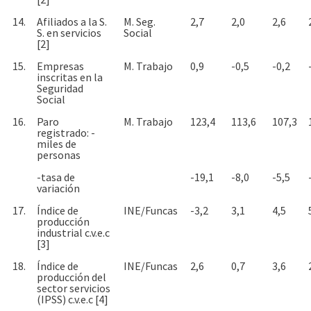
14.
Afiliados a la S.
M. Seg.
2,7
2,0
2,6
S. en servicios
Social
[2]
15.
Empresas
M. Trabajo
0,9
-0,5
-0,2
inscritas en la
Seguridad
Social
16.
Paro
M. Trabajo
123,4
113,6
107,3
registrado: -
miles de
personas
-tasa de
-19,1
-8,0
-5,5
variación
17.
Índice de
INE/Funcas
-3,2
3,1
4,5
producción
industrial c.v.e.c
[3]
18.
Índice de
INE/Funcas
2,6
0,7
3,6
producción del
sector servicios
(IPSS) c.v.e.c [4]